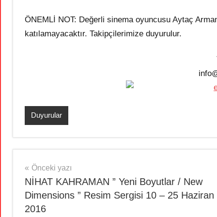
ÖNEMLİ NOT: Değerli sinema oyuncusu Aytaç Arman, ö
katılamayacaktır. Takipçilerimize duyurulur.
info
@
Duyurular
Yazı
Önceki yazı
NİHAT KAHRAMAN ” Yeni Boyutlar / New
gezinmesi
Dimensions ” Resim Sergisi 10 – 25 Haziran
2016