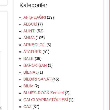
Kategoriler
AFİŞ-ÇAĞRI
(19)
ALBÜM
(7)
ALINTI
(52)
ANMA
(105)
ARKEOLOJİ
(3)
ATATÜRK
(51)
BALE
(39)
BAROK-ŞAN
(1)
BİENAL
(1)
BİLDİRİ SANAT
(45)
BİLİM
(2)
BLUES-ROCK Konseri
(2)
ÇALGI YAPIM ATÖLYESİ
(1)
CAZ
(37)