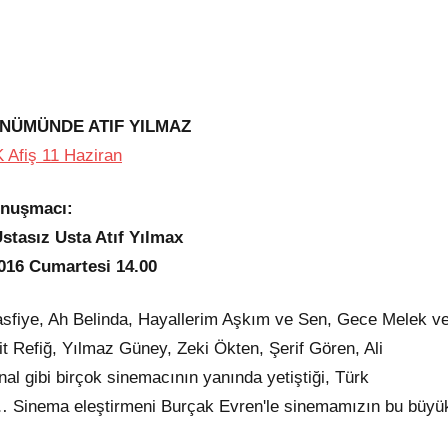
ÖNÜMÜNDE ATIF YILMAZ
nuşmacı:
stasız Usta Atıf Yılmax
016 Cumartesi 14.00
asfiye, Ah Belinda, Hayallerim Aşkım ve Sen, Gece Melek v
t Refiğ, Yılmaz Güney, Zeki Ökten, Şerif Gören, Ali
l gibi birçok sinemacının yanında yetiştiği, Türk
… Sinema eleştirmeni Burçak Evren'le sinemamızın bu büyü