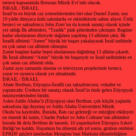
turnesi kapsamında Borusan Müzik Evi’nde olacak.
İSRAİL / İSRAEL
İsrail’in en büyük caz yeteneklerinden biri olan Daniel Zamir, son
19 yıldır dünyaca ünlü salonlarda ve etkinliklerde sahne alıyor. Ünlü
besteci ve saksafoncu John Zorn’un da konuk sanatçı olarak içinde
yer aldığı İlk albümleri, “Tzadik” plak şirketinden çıkmıştır. Bugüne
kadar uluslararası düzeyde dağıtımı yapılmış 13 albümü çıktı. İlk
İsrailli albümü “Amen” büyük bir başarı yakalayarak İsrail tarihinde
en çok satan caz albümü olmuştur.
Zamir bugüne kadar hepsi uluslararası dağıtılmış 13 albüm çıkardı.
İlk İsrail albümü “Amin” büyük bir başarıydı ve İsrail tarihindeki en
çok satan caz albümü oldu.
Zamir aynı zamanda sinema ve televizyon projelerinde besteci,
yazar ve oyuncu olarak yer almaktadır.
İSRAİL / İSRAEL
Abate Berihun, Etiyopya-İsrailli caz saksafoncusu, vokalist ve
yapımcıdır. Üretken bir sanatçı olarak İsrail’in önde gelen Etiyopyalı
müzisyenlerinden biridir.
Aslen Addis Ababa’lı (Etiyopya) olan Berihun, çok küçük yaşlarda
saksafona ilgi duymuş ve Addis Ababa Üniversitesi Müzik
Okulu’na kaydoldu. Burada, Batı caz geleneği ve müziğini etkileyen
en önemli iki ismin, Charlie Parker ve John Coltrane’nin albümleri
burada ilk defa Berihun ile tanındı. 16 yaşındayken Etiyopya Askeri
Birliği’ne katıldı. Hayatının bu dönemi altı yıl sonra, grubun otobüsü
EPRDF güçleri tarafından Mengistu’nun Marksist diktatörlüğüne