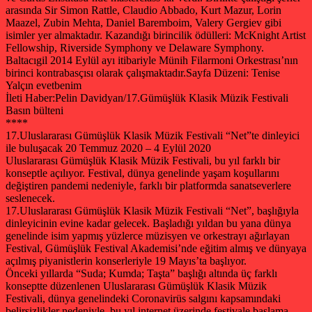
arasında Sir Simon Rattle, Claudio Abbado, Kurt Mazur, Lorin
Maazel, Zubin Mehta, Daniel Baremboim, Valery Gergiev gibi
isimler yer almaktadır. Kazandığı birincilik ödülleri: McKnight Artist
Fellowship, Riverside Symphony ve Delaware Symphony.
Baltacıgil 2014 Eylül ayı itibariyle Münih Filarmoni Orkestrası’nın
birinci kontrabasçısı olarak çalışmaktadır.
Sayfa Düzeni: Tenise
Yalçın evetbenim
İleti Haber:Pelin Davidyan/17.Gümüşlük Klasik Müzik Festivali
Basın bülteni
****
17.Uluslararası Gümüşlük Klasik Müzik Festivali “Net”te dinleyici
ile buluşacak 20 Temmuz 2020 – 4 Eylül 2020
Uluslararası Gümüşlük Klasik Müzik Festivali, bu yıl farklı bir
konseptle açılıyor. Festival, dünya genelinde yaşam koşullarını
değiştiren pandemi nedeniyle, farklı bir platformda sanatseverlere
seslenecek.
17.Uluslararası Gümüşlük Klasik Müzik Festivali “Net”, başlığıyla
dinleyicinin evine kadar gelecek. Başladığı yıldan bu yana dünya
genelinde isim yapmış yüzlerce müzisyen ve orkestrayı ağırlayan
Festival, Gümüşlük Festival Akademisi’nde eğitim almış ve dünyaya
açılmış piyanistlerin konserleriyle 19 Mayıs’ta başlıyor.
Önceki yıllarda “Suda; Kumda; Taşta” başlığı altında üç farklı
konseptte düzenlenen Uluslararası Gümüşlük Klasik Müzik
Festivali, dünya genelindeki Coronavirüs salgını kapsamındaki
belirsizlikler nedeniyle, bu yıl internet üzerinde festivale başlama