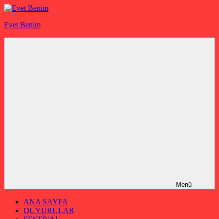
İçeriğe
geç
Evet Benim
Menü
ANA SAYFA
DUYURULAR