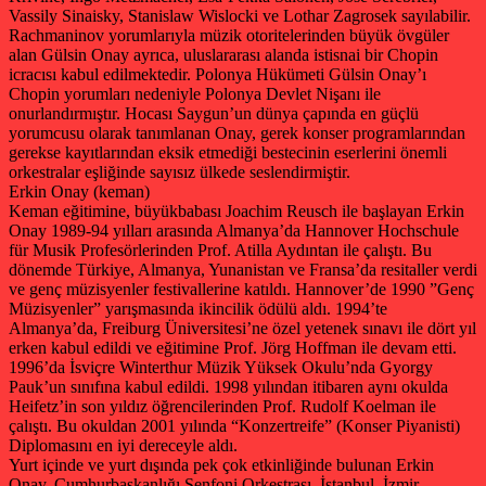
Vassily Sinaisky, Stanislaw Wislocki ve Lothar Zagrosek sayılabilir.
Rachmaninov yorumlarıyla müzik otoritelerinden büyük övgüler
alan Gülsin Onay ayrıca, uluslararası alanda istisnai bir Chopin
icracısı kabul edilmektedir. Polonya Hükümeti Gülsin Onay’ı
Chopin yorumları nedeniyle Polonya Devlet Nişanı ile
onurlandırmıştır. Hocası Saygun’un dünya çapında en güçlü
yorumcusu olarak tanımlanan Onay, gerek konser programlarından
gerekse kayıtlarından eksik etmediği bestecinin eserlerini önemli
orkestralar eşliğinde sayısız ülkede seslendirmiştir.
Erkin Onay (keman)
Keman eğitimine, büyükbabası Joachim Reusch ile başlayan Erkin
Onay 1989-94 yılları arasında Almanya’da Hannover Hochschule
für Musik Profesörlerinden Prof. Atilla Aydıntan ile çalıştı. Bu
dönemde Türkiye, Almanya, Yunanistan ve Fransa’da resitaller verdi
ve genç müzisyenler festivallerine katıldı. Hannover’de 1990 ”Genç
Müzisyenler” yarışmasında ikincilik ödülü aldı. 1994’te
Almanya’da, Freiburg Üniversitesi’ne özel yetenek sınavı ile dört yıl
erken kabul edildi ve eğitimine Prof. Jörg Hoffman ile devam etti.
1996’da İsviçre Winterthur Müzik Yüksek Okulu’nda Gyorgy
Pauk’un sınıfına kabul edildi. 1998 yılından itibaren aynı okulda
Heifetz’in son yıldız öğrencilerinden Prof. Rudolf Koelman ile
çalıştı. Bu okuldan 2001 yılında “Konzertreife” (Konser Piyanisti)
Diplomasını en iyi dereceyle aldı.
Yurt içinde ve yurt dışında pek çok etkinliğinde bulunan Erkin
Onay, Cumhurbaşkanlığı Senfoni Orkestrası, İstanbul, İzmir,