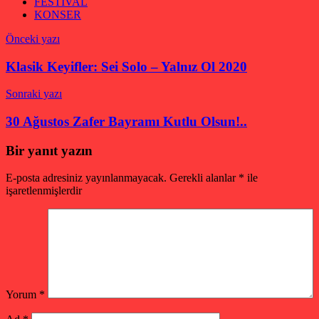
FESTİVAL
KONSER
Yazı
Önceki yazı
gezinmesi
Klasik Keyifler: Sei Solo – Yalnız Ol 2020
Sonraki yazı
30 Ağustos Zafer Bayramı Kutlu Olsun!..
Bir yanıt yazın
E-posta adresiniz yayınlanmayacak.
Gerekli alanlar
*
ile
işaretlenmişlerdir
Yorum
*