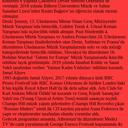
konserini 8 yaşında Çukurova Devlet Senfoni Orkestrası ile
vermiştir. 2018 yılında Bilkent Üniversitesi Müzik ve Sahne
Sanatları Lisesi’nden Rasim Bağırov’un öğrencisi olarak mezun
olmuştur.
Deniz Şensoy, 13. Uluslararası Mimar Sinan Genç Müzisyenler
Müzik Yarışması’nda birincilik, Gülden Turalı 4. Ulusal Keman
Yarışması’nda üçüncülük ödülü almıştır. Paul Hindemith 4.
Uluslararası Müzik Yarışması ve Andrea Postacchini 24. Uluslararası
Keman Yarışması finalistlerinden olan Deniz, Sırbistan ve Fransa’da
düzenlenen Uluslararası Müzik Yarışmalarında solo ve oda müziği
kategorilerinde birincilik ödülüne, Slovakya’da düzenlenen 16.
Bohdan Warchal ‘Talents for Europe’ Müzik Yarışmasında ikincilik
ödülüne layık görülmüştür. 2019 yılında İstanbul Kültür ve Sanat
Vakfı tarafından verilen ‘Yarının Kadın Yıldızları’ ödülünü kazandı.
Jamal Aliyev
1993 doğumlu Jamal Aliyev, 2017 yılında dünyaca ünlü BBC
Proms Festivali’nde BBC Konser Orkestrası ile birlikte Londra’daki
8 bin kişilik Royal Albert Hall’da ilk defa sahne aldı. Arts Club-Sir
Karl Jenkins Müzik Ödülü’nü kazandı ve Genç Klasik Sanatçılar
Vakfı’nın (Young Classical Artists Trust) temsili sanatçısı seçildi.
Champs Hill müzik yapım şirketinden (Champs Hill Records) çıkan
“Russian Matters” isimli ilk CD kaydını piyanist Anna Fedorova ile
yaptı ve eleştirmenler tarafından olumlu yorumlar aldı.
Gelecek programları arasında, Atheneum’da düzenlenen Medici
TV’de canlı yayınlanacak George Enescu Festivali kapsamında iki