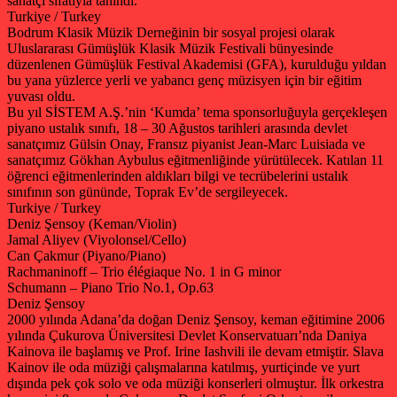
sanatçı sıfatıyla tanındı.
Turkiye / Turkey
Bodrum Klasik Müzik Derneğinin bir sosyal projesi olarak
Uluslararası Gümüşlük Klasik Müzik Festivali bünyesinde
düzenlenen Gümüşlük Festival Akademisi (GFA), kurulduğu yıldan
bu yana yüzlerce yerli ve yabancı genç müzisyen için bir eğitim
yuvası oldu.
Bu yıl SİSTEM A.Ş.’nin ‘Kumda’ tema sponsorluğuyla gerçekleşen
piyano ustalık sınıfı, 18 – 30 Ağustos tarihleri arasında devlet
sanatçımız Gülsin Onay, Fransız piyanist Jean-Marc Luisiada ve
sanatçımız Gökhan Aybulus eğitmenliğinde yürütülecek. Katılan 11
öğrenci eğitmenlerinden aldıkları bilgi ve tecrübelerini ustalık
sınıfının son gününde, Toprak Ev’de sergileyecek.
Turkiye / Turkey
Deniz Şensoy (Keman/Violin)
Jamal Aliyev (Viyolonsel/Cello)
Can Çakmur (Piyano/Piano)
Rachmaninoff – Trio élégiaque No. 1 in G minor
Schumann – Piano Trio No.1, Op.63
Deniz Şensoy
2000 yılında Adana’da doğan Deniz Şensoy, keman eğitimine 2006
yılında Çukurova Üniversitesi Devlet Konservatuarı’nda Daniya
Kainova ile başlamış ve Prof. Irine Iashvili ile devam etmiştir. Slava
Kainov ile oda müziği çalışmalarına katılmış, yurtiçinde ve yurt
dışında pek çok solo ve oda müziği konserleri olmuştur. İlk orkestra