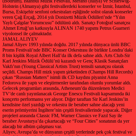
(Bodrum), İstanbul Müzik Festivali, Merano (İtalya) ve Schleswig-
Holstein (Almanya) gibi festivallerdeki konserler ve İzmir, İstanbul,
Bursa, Eskişehir senfoni orkestraları eşliğinde solist olarak konserler
veren Çağ Erçağ, 2014 yılı Donizetti Müzik Ödülleri’nde “Yılın
Yaylı Çalgılar Yorumcusu” ödülünü aldı. Sanatçı Fotoğraf sanatçısı
Ahmet Ertuğ’un katkısıyla ALINAN 1740 yapımı Petrus Guarneri
viyolonsel ile çalmaktadır.
JAMAL ALIYEV
Jamal Aliyev 1993 yılında doğdu. 2017 yılında dünyaca ünlü BBC
Proms Festivali’nde BBC Konser Orkestrası ile birlikte Londra’daki
8 bin kişilik Royal Albert Hall’da ilk defa sahne aldı. Arts Club-Sir
Karl Jenkins Müzik Ödülü’nü kazandı ve Genç Klasik Sanatçıları
Vakfı’nın (Young Classical Artists Trust) temsili sanatçısı olarak
seçildi. Champs Hill mizk yapım şirketinden (Champs Hill Records)
çıkan “Russian Matters” isimli ilk CD kaydını piyanist Anna
Fedorova ile yaptı ve eleştirmenler tarafından olumlu yorumlar aldı.
Gelecek programları arasında, Atheneum’da düzenlenen Medici
TV’de canlı yayınlanacak George Enescu Festivali kapsamında iki
konçerto performansı yer alıyor. Diğer taraftan Sir Karl Jenkins’in
kendisine özel yazdığı ve orkestra ile beraber sahne alacağı yeni
eserin prömiyerini İngiltere’nin çeşitli festivallerinde yapacak. Diğer
projeleri arasında Classic FM, Warner Classics ve Fazıl Say ile
beraber Avusturya’da çıkartacağı ve “Four Cities” sonatının da yer
alacağı bir albüm çalışması var.
Aliyev, Avrupa’da ve dünyanın çeşitli yerlerinde pek çok festival ve