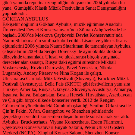
gücü yanında repertuar zenginliğini de yansıtır. 2004 yılından bu
yana, Gümüşlük Klasik Müzik Festivalinin Sanat Danışmanlığını
yapmaktadır.
GÖKHAN AYBULUS
Eskişehir doğumlu Gökhan Aybulus, müzik eğitimine Anadolu
Üniversitesi Devlet Konservatuvarı’nda Zöhrab Adıgüzelzade ile
başladı. 2000’de Moskova Çaykovski Devlet Konservaturı’nda
Naum Shtarkman’ın sınıfına kabul edildi. Lisans ve yüksek lisans
eğitimlerini 2006 yılında Naum Shtarkman ile tamamlayan Aybulus,
çalışmalarını 2009’da Sergei Dorensky ile aynı okulda doktora
düzeyinde tamamladı. Ulusal ve uluslararası birçok yarışmada
dereceler alan sanatçı, Rusya’daki eğitimi süresince Mikhail
Voskresensky, Ruvim Ostrovsky, Pavel Nersesian, Nikolai
Lugansky, Andrey Pisarev ve Nina Kogan ile çalıştı.
Uluslararası Carniola Müzik Festivali (Slovenya), Bruckner Müzik
Festivali (Avusturya), Bella Pais (KKTC) gibi festivallerin yanı sıra
Türkiye, Amerika, Rusya, Ukrayna, Slovenya, Avusturya, Almanya,
İspanya, İtalya, Bulgaristan, Bosna Hersek, Hırvatistan, Azerbaycan
ve Çin gibi birçok ülkede konserler verdi. 2012’de Rengim
Gökmen’in yönetimindeki Cumhurbaşkanlığı Senfoni Orkestrası ile
Çin’in Pekin, Xi’an, Guangzhou ve Shenzhen şehirlerinde
gerçekleşen ve dört konserden oluşan turnede solist olarak yer aldı.
Aybulus, Brucknerhaus, Viyana Konzerthaus, Essen Filarmoni,
Çaykovski Konservatuvarı Büyük Salonu, Pekin Ulusal Gösteri
Merkezi (NCPA), Xinghai Konser Salonu, Shenzhen Konser