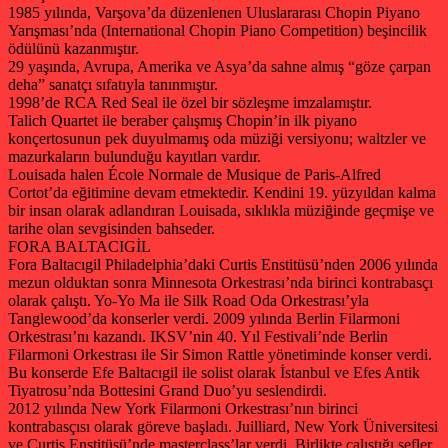
1985 yılında, Varşova’da düzenlenen Uluslararası Chopin Piyano
Yarışması’nda (International Chopin Piano Competition) beşincilik
ödülünü kazanmıştır.
29 yaşında, Avrupa, Amerika ve Asya’da sahne almış “göze çarpan
deha” sanatçı sıfatıyla tanınmıştır.
1998’de RCA Red Seal ile özel bir sözleşme imzalamıştır.
Talich Quartet ile beraber çalışmış Chopin’in ilk piyano
konçertosunun pek duyulmamış oda müziği versiyonu; waltzler ve
mazurkaların bulunduğu kayıtları vardır.
Louisada halen École Normale de Musique de Paris-Alfred
Cortot’da eğitimine devam etmektedir. Kendini 19. yüzyıldan kalma
bir insan olarak adlandıran Louisada, sıklıkla müziğinde geçmişe ve
tarihe olan sevgisinden bahseder.
FORA BALTACIGİL
Fora Baltacıgil Philadelphia’daki Curtis Enstitüsü’nden 2006 yılında
mezun olduktan sonra Minnesota Orkestrası’nda birinci kontrabasçı
olarak çalıştı. Yo-Yo Ma ile Silk Road Oda Orkestrası’yla
Tanglewood’da konserler verdi. 2009 yılında Berlin Filarmoni
Orkestrası’nı kazandı. IKSV’nin 40. Yıl Festivali’nde Berlin
Filarmoni Orkestrası ile Sir Simon Rattle yönetiminde konser verdi.
Bu konserde Efe Baltacıgil ile solist olarak İstanbul ve Efes Antik
Tiyatrosu’nda Bottesini Grand Duo’yu seslendirdi.
2012 yılında New York Filarmoni Orkestrası’nın birinci
kontrabasçısı olarak göreve başladı. Juilliard, New York Üniversitesi
ve Curtis Enstitüsü’nde masterclass’lar verdi. Birlikte çalıştığı şefler