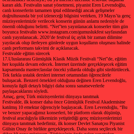
kararı aldı. Festivalin sanat yönetmeni, piyanist Eren Levendoğlu,
canlı konserlerin tamamen iptal edilmediği ancak gelişmeler
doğrultusunda bir yol izleneceği bilgisini verirken, 19 Mayıs’ta genç
müzisyenlerimizle verilecek konserin günün anlamı nedeniyle de
önemli olduğunu belirtti. “Net”ten yayınlanacak konserler tüm gün
boyunca festivalin www.instagram.com/gumuslukfest sayfasından
canlı yayınlanacak. 2020’de festival üç aylık bir zaman dilimine
yayılacak olup ilerleyen günlerde uygun koşulların oluşması halinde
canlı performans takvimi de açıklanacak.
Festivalde eğitim sürecek
17.Uluslararası Gümüşlük Klasik Müzik Festivali “Net”de, eğitim
her koşulda devam edecek. İnternet üzerinde gerçekleşecek eğitim
kapsamında masterclasslar önceki yıllarda olduğu gibi sürdürülecek.
Tek farkla ustalık dersleri internet ortamından öğrencilerle
buluşacak. Benzeri örnekleri olduğuna değinen Eren Levendoğlu,
konuyla ilgili detaylı bilgiyi daha sonra sanatseverlerle
paylaşacaklarını söyledi.
Amaç, genç Türk müzisyenlerini dünyaya tanıtmak
Festivalde, ilk konser daha önce Gümüşlük Festival Akademisine
katılmış 10 emektar öğrenciyle başlayacak. Eren Levendoğlu, “Bu
ve benzer yapacağımız konserleri, bir platform olarak düşünüp,
festival aracılığıyla ülkemizin yetiştirdiği genç müzisyenlerimizi
dünyaya tanıtmak hedefimiz, ilk konser Devlet Sanatçısı Piyanist
Gülsin Onay ile birlikte gerçekleşecek. Daha sonra seçilecek bir