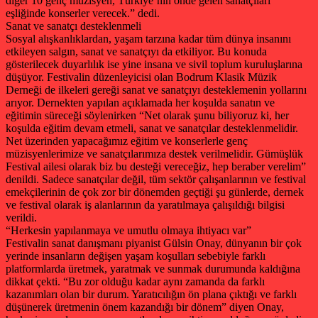
diğer 10 genç müzisyen, Türkiye’nin önde gelen sanatçıları
eşliğinde konserler verecek.” dedi.
Sanat ve sanatçı desteklenmeli
Sosyal alışkanlıklardan, yaşam tarzına kadar tüm dünya insanını
etkileyen salgın, sanat ve sanatçıyı da etkiliyor. Bu konuda
gösterilecek duyarlılık ise yine insana ve sivil toplum kuruluşlarına
düşüyor. Festivalin düzenleyicisi olan Bodrum Klasik Müzik
Derneği de ilkeleri gereği sanat ve sanatçıyı desteklemenin yollarını
arıyor. Dernekten yapılan açıklamada her koşulda sanatın ve
eğitimin süreceği söylenirken “Net olarak şunu biliyoruz ki, her
koşulda eğitim devam etmeli, sanat ve sanatçılar desteklenmelidir.
Net üzerinden yapacağımız eğitim ve konserlerle genç
müzisyenlerimize ve sanatçılarımıza destek verilmelidir. Gümüşlük
Festival ailesi olarak biz bu desteği vereceğiz, hep beraber verelim”
denildi. Sadece sanatçılar değil, tüm sektör çalışanlarının ve festival
emekçilerinin de çok zor bir dönemden geçtiği şu günlerde, dernek
ve festival olarak iş alanlarının da yaratılmaya çalışıldığı bilgisi
verildi.
“Herkesin yapılanmaya ve umutlu olmaya ihtiyacı var”
Festivalin sanat danışmanı piyanist Gülsin Onay, dünyanın bir çok
yerinde insanların değişen yaşam koşulları sebebiyle farklı
platformlarda üretmek, yaratmak ve sunmak durumunda kaldığına
dikkat çekti. “Bu zor olduğu kadar aynı zamanda da farklı
kazanımları olan bir durum. Yaratıcılığın ön plana çıktığı ve farklı
düşünerek üretmenin önem kazandığı bir dönem” diyen Onay,