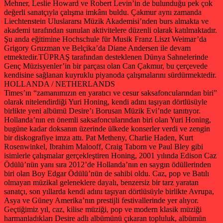
Mehner, Leslie Howard ve Robert Levin’in de bulunduğu pek çok
değerli sanatçıyla çalışma imkânı buldu. Çakmur aynı zamanda
Liechtenstein Uluslararsı Müzik Akademisi’nden burs almakta ve
akademi tarafından sunulan aktivitelere düzenli olarak katılmaktadır.
Şu anda eğitimine Hochschule für Musik Franz Liszt Weimar’da
Grigory Gruzman ve Belçika’da Diane Andersen ile devam
etmektedir.TÜPRAŞ tarafından desteklenen Dünya Sahnelerinde
Genç Müzisyenler’in bir parçası olan Can Çakmur, bu çerçevede
kendisine sağlanan kuyruklu piyanoda çalışmalarını sürdürmektedir.
HOLLANDA / NETHERLANDS
Times’ın “zamanımızın en yaratıcı ve cesur saksafoncularından biri”
olarak nitelendirdiği Yuri Honing, kendi adını taşıyan dörtlüsüyle
birlikte yeni albümü Desire’ı Borusan Müzik Evi’nde tanıtıyor.
Hollanda’nın en önemli saksafoncularından biri olan Yuri Honing,
bugüne kadar doksanın üzerinde ülkede konserler verdi ve zengin
bir diskografiye imza attı. Pat Metheny, Charlie Haden, Kurt
Rosenwinkel, Ibrahim Malooff, Craig Taborn ve Paul Bley gibi
isimlerle çalışmalar gerçekleştiren Honing, 2001 yılında Edison Caz
Ödülü’nün yanı sıra 2012’de Hollanda’nın en saygın ödüllerinden
biri olan Boy Edgar Ödülü’nün de sahibi oldu. Caz, pop ve Batılı
olmayan müzikal geleneklere dayalı, benzersiz bir tarz yaratan
sanatçı, son yıllarda kendi adını taşıyan dörtlüsüyle birlikte Avrupa,
Asya ve Güney Amerika’nın prestijli festivallerinde yer alıyor.
Geçtiğimiz yıl, caz, kilise müziği, pop ve modern klasik müziği
harmanladıkları Desire adlı albümünü çıkaran topluluk, albümün