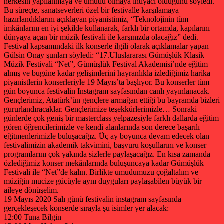
herkesin yapılanmaya ve umutlu olmaya ihtiyacı olduğunu söyledi.
Bu süreçte, sanatseverleri özel bir festivalle karşılamaya
hazırlandıklarını açıklayan piyanistimiz, “Teknolojinin tüm
imkânlarını en iyi şekilde kullanarak, farklı bir ortamda, kapılarını
dünyaya açan bir müzik festivali ile karşınızda olacağız” dedi.
Festival kapsamındaki ilk konserle ilgili olarak açıklamalar yapan
Gülsin Onay şunları söyledi: “17.Uluslararası Gümüşlük Klasik
Müzik Festivali “Net”, Gümüşlük Festival Akademisi’nde eğitim
almış ve bugüne kadar gelişimlerini hayranlıkla izlediğimiz harika
piyanistlerin konserleriyle 19 Mayıs’ta başlıyor. Bu konserler tüm
gün boyunca festivalin Instagram sayfasından canlı yayınlanacak.
Gençlerimiz, Atatürk’ün gençlere armağan ettiği bu bayramda bizleri
gururlandıracaklar. Gençlerimize teşekkürlerimizle… Sonraki
günlerde çok geniş bir masterclass yelpazesiyle farklı dallarda eğitim
gören öğrencilerimizle ve kendi alanlarında son derece başarılı
eğitmenlerimizle buluşacağız. Üç ay boyunca devam edecek olan
festivalimizin akademik takvimini, başvuru koşullarını ve konser
programlarını çok yakında sizlerle paylaşacağız. En kısa zamanda
özlediğimiz konser mekânlarında buluşuncaya kadar Gümüşlük
Festivali ile “Net”de kalın. Birlikte umudumuzu çoğaltalım ve
müziğin mucize gücüyle aynı duyguları paylaşabilen büyük bir
aileye dönüşelim.
19 Mayıs 2020 Salı günü festivalin instagram sayfasında
gerçekleşecek konserde sırayla şu isimler yer alacak:
12:00 Tuna Bilgin