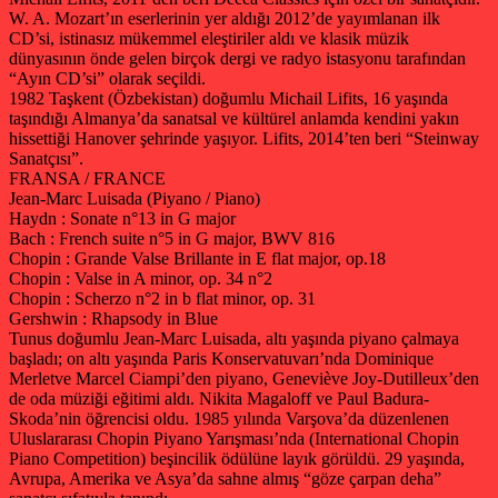
W. A. ​​Mozart’ın eserlerinin yer aldığı 2012’de yayımlanan ilk
CD’si, istinasız mükemmel eleştiriler aldı ve klasik müzik
dünyasının önde gelen birçok dergi ve radyo istasyonu tarafından
“Ayın CD’si” olarak seçildi.
1982 Taşkent (Özbekistan) doğumlu Michail Lifits, 16 yaşında
taşındığı Almanya’da sanatsal ve kültürel anlamda kendini yakın
hissettiği Hanover şehrinde yaşıyor. Lifits, 2014’ten beri “Steinway
Sanatçısı”.
FRANSA / FRANCE
Jean-Marc Luisada (Piyano / Piano)
Haydn : Sonate n°13 in G major
Bach : French suite n°5 in G major, BWV 816
Chopin : Grande Valse Brillante in E flat major, op.18
Chopin : Valse in A minor, op. 34 n°2
Chopin : Scherzo n°2 in b flat minor, op. 31
Gershwin : Rhapsody in Blue
Tunus doğumlu Jean-Marc Luisada, altı yaşında piyano çalmaya
başladı; on altı yaşında Paris Konservatuvarı’nda Dominique
Merletve Marcel Ciampi’den piyano, Geneviève Joy-Dutilleux’den
de oda müziği eğitimi aldı. Nikita Magaloff ve Paul Badura-
Skoda’nin öğrencisi oldu. 1985 yılında Varşova’da düzenlenen
Uluslararası Chopin Piyano Yarışması’nda (International Chopin
Piano Competition) beşincilik ödülüne layık görüldü. 29 yaşında,
Avrupa, Amerika ve Asya’da sahne almış “göze çarpan deha”