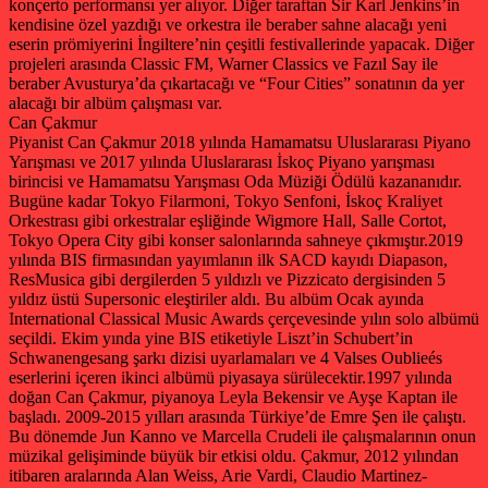
konçerto performansı yer alıyor. Diğer taraftan Sir Karl Jenkins’in
kendisine özel yazdığı ve orkestra ile beraber sahne alacağı yeni
eserin prömiyerini İngiltere’nin çeşitli festivallerinde yapacak. Diğer
projeleri arasında Classic FM, Warner Classics ve Fazıl Say ile
beraber Avusturya’da çıkartacağı ve “Four Cities” sonatının da yer
alacağı bir albüm çalışması var.
Can Çakmur
Piyanist Can Çakmur 2018 yılında Hamamatsu Uluslararası Piyano
Yarışması ve 2017 yılında Uluslararası İskoç Piyano yarışması
birincisi ve Hamamatsu Yarışması Oda Müziği Ödülü kazananıdır.
Bugüne kadar Tokyo Filarmoni, Tokyo Senfoni, İskoç Kraliyet
Orkestrası gibi orkestralar eşliğinde Wigmore Hall, Salle Cortot,
Tokyo Opera City gibi konser salonlarında sahneye çıkmıştır.2019
yılında BIS firmasından yayımlanın ilk SACD kayıdı Diapason,
ResMusica gibi dergilerden 5 yıldızlı ve Pizzicato dergisinden 5
yıldız üstü Supersonic eleştiriler aldı. Bu albüm Ocak ayında
International Classical Music Awards çerçevesinde yılın solo albümü
seçildi. Ekim yında yine BIS etiketiyle Liszt’in Schubert’in
Schwanengesang şarkı dizisi uyarlamaları ve 4 Valses Oublieés
eserlerini içeren ikinci albümü piyasaya sürülecektir.1997 yılında
doğan Can Çakmur, piyanoya Leyla Bekensir ve Ayşe Kaptan ile
başladı. 2009-2015 yılları arasında Türkiye’de Emre Şen ile çalıştı.
Bu dönemde Jun Kanno ve Marcella Crudeli ile çalışmalarının onun
müzikal gelişiminde büyük bir etkisi oldu. Çakmur, 2012 yılından
itibaren aralarında Alan Weiss, Arie Vardi, Claudio Martinez-