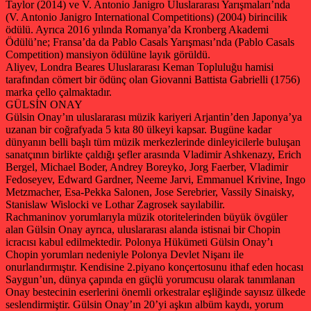
Taylor (2014) ve V. Antonio Janigro Uluslararası Yarışmaları’nda
(V. Antonio Janigro International Competitions) (2004) birincilik
ödülü. Ayrıca 2016 yılında Romanya’da Kronberg Akademi
Ödülü’ne; Fransa’da da Pablo Casals Yarışması’nda (Pablo Casals
Competition) mansiyon ödülüne layık görüldü.
Aliyev, Londra Beares Uluslararası Keman Topluluğu hamisi
tarafından cömert bir ödünç olan Giovanni Battista Gabrielli (1756)
marka çello çalmaktadır.
GÜLSİN ONAY
Gülsin Onay’ın uluslararası müzik kariyeri Arjantin’den Japonya’ya
uzanan bir coğrafyada 5 kıta 80 ülkeyi kapsar. Bugüne kadar
dünyanın belli başlı tüm müzik merkezlerinde dinleyicilerle buluşan
sanatçının birlikte çaldığı şefler arasında Vladimir Ashkenazy, Erich
Bergel, Michael Boder, Andrey Boreyko, Jorg Faerber, Vladimir
Fedoseyev, Edward Gardner, Neeme Jarvi, Emmanuel Krivine, Ingo
Metzmacher, Esa-Pekka Salonen, Jose Serebrier, Vassily Sinaisky,
Stanislaw Wislocki ve Lothar Zagrosek sayılabilir.
Rachmaninov yorumlarıyla müzik otoritelerinden büyük övgüler
alan Gülsin Onay ayrıca, uluslararası alanda istisnai bir Chopin
icracısı kabul edilmektedir. Polonya Hükümeti Gülsin Onay’ı
Chopin yorumları nedeniyle Polonya Devlet Nişanı ile
onurlandırmıştır. Kendisine 2.piyano konçertosunu ithaf eden hocası
Saygun’un, dünya çapında en güçlü yorumcusu olarak tanımlanan
Onay bestecinin eserlerini önemli orkestralar eşliğinde sayısız ülkede
seslendirmiştir. Gülsin Onay’ın 20’yi aşkın albüm kaydı, yorum