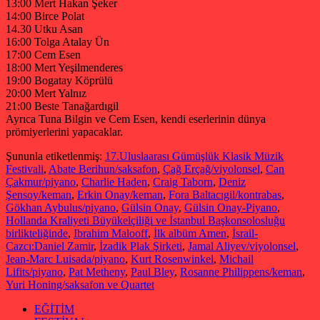
13:00 Mert Hakan Şeker
14:00 Birce Polat
14.30 Utku Asan
16:00 Tolga Atalay Ün
17:00 Cem Esen
18:00 Mert Yeşilmenderes
19:00 Bogatay Köprülü
20:00 Mert Yalnız
21:00 Beste Tanağardıgil
Ayrıca Tuna Bilgin ve Cem Esen, kendi eserlerinin dünya
prömiyerlerini yapacaklar.
Şununla etiketlenmiş:
17.Uluslaarası Gümüşlük Klasik Müzik
Festivali
,
Abate Berihun/saksafon
,
Çağ Erçağ/viyolonsel
,
Can
Çakmur/piyano
,
Charlie Haden
,
Craig Taborn
,
Deniz
Şensoy/keman
,
Erkin Onay/keman
,
Fora Baltacıgil/kontrabas
,
Gökhan Aybulus/piyano
,
Gülsin Onay
,
Gülsin Onay-Piyano
,
Hollanda Kraliyeti Büyükelçiliği ve İstanbul Başkonsolosluğu
birlikteliğinde
,
Ibrahim Malooff
,
İlk albüm Amen
,
İsrail-
Cazcı:Daniel Zamir
,
İzadik Plak Şirketi
,
Jamal Aliyev/viyolonsel
,
Jean-Marc Luisada/piyano
,
Kurt Rosenwinkel
,
Michail
Lifits/piyano
,
Pat Metheny
,
Paul Bley
,
Rosanne Philippens/keman
,
Yuri Honing/saksafon ve Quartet
EĞİTİM