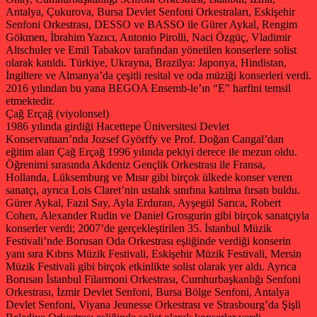
Antalya, Çukurova, Bursa Devlet Senfoni Orkestraları, Eskişehir
Senfoni Orkestrası, DESSO ve BASSO ile Gürer Aykal, Rengim
Gökmen, İbrahim Yazıcı, Antonio Pirolli, Naci Özgüç, Vladimir
Altschuler ve Emil Tabakov tarafından yönetilen konserlere solist
olarak katıldı. Türkiye, Ukrayna, Brazilya: Japonya, Hindistan,
İngiltere ve Almanya’da çeşitli resital ve oda müziği konserleri verdi.
2016 yılından bu yana BEGOA Ensemb-le’ın “E” harfini temsil
etmektedir.
Çağ Erçağ (viyolonsel)
1986 yılında girdiği Hacettepe Üniversitesi Devlet
Konservatuarı’nda Jozsef Györffy ve Prof. Doğan Cangal’dan
eğitim alan Çağ Erçağ 1996 yılında pekiyi derece ile mezun oldu.
Öğrenimi sırasında Akdeniz Gençlik Orkestrası ile Fransa,
Hollanda, Lüksemburg ve Mısır gibi birçok ülkede konser veren
sanatçı, ayrıca Lois Claret’nin ustalık sınıfına katılma fırsatı buldu.
Gürer Aykal, Fazıl Say, Ayla Erduran, Ayşegül Sarıca, Robert
Cohen, Alexander Rudin ve Daniel Grosgurin gibi birçok sanatçıyla
konserler verdi; 2007’de gerçekleştirilen 35. İstanbul Müzik
Festivali’nde Borusan Oda Orkestrası eşliğinde verdiği konserin
yanı sıra Kıbrıs Müzik Festivali, Eskişehir Müzik Festivali, Mersin
Müzik Festivali gibi birçok etkinlikte solist olarak yer aldı. Ayrıca
Borusan İstanbul Filarmoni Orkestrası, Cumhurbaşkanlığı Senfoni
Orkestrası, İzmir Devlet Senfoni, Bursa Bölge Senfoni, Antalya
Devlet Senfoni, Viyana Jeunesse Orkestrası ve Strasbourg’da Şişli