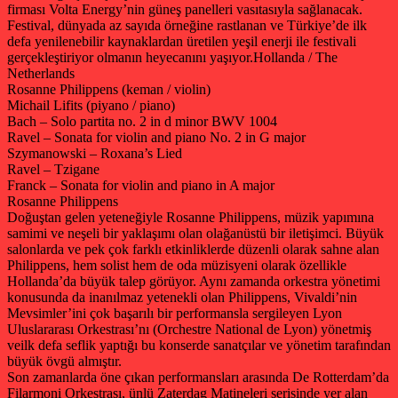
firması Volta Energy’nin güneş panelleri vasıtasıyla sağlanacak.
Festival, dünyada az sayıda örneğine rastlanan ve Türkiye’de ilk
defa yenilenebilir kaynaklardan üretilen yeşil enerji ile festivali
gerçekleştiriyor olmanın heyecanını yaşıyor.
Hollanda / The
Netherlands
Rosanne Philippens (keman / violin)
Michail Lifits (piyano / piano)
Bach – Solo partita no. 2 in d minor BWV 1004
Ravel – Sonata for violin and piano No. 2 in G major
Szymanowski – Roxana’s Lied
Ravel – Tzigane
Franck – Sonata for violin and piano in A major
Rosanne Philippens
Doğuştan gelen yeteneğiyle Rosanne Philippens, müzik yapımına
samimi ve neşeli bir yaklaşımı olan olağanüstü bir iletişimci. Büyük
salonlarda ve pek çok farklı etkinliklerde düzenli olarak sahne alan
Philippens, hem solist hem de oda müzisyeni olarak özellikle
Hollanda’da büyük talep görüyor. Aynı zamanda orkestra yönetimi
konusunda da inanılmaz yetenekli olan Philippens, Vivaldi’nin
Mevsimler’ini çok başarılı bir performansla sergileyen Lyon
Uluslararası Orkestrası’nı (Orchestre National de Lyon) yönetmiş
veilk defa seflik yaptığı bu konserde sanatçılar ve yönetim tarafından
büyük övgü almıştır.
Son zamanlarda öne çıkan performansları arasında De Rotterdam’da
Filarmoni Orkestrası, ünlü Zaterdag Matineleri serisinde yer alan