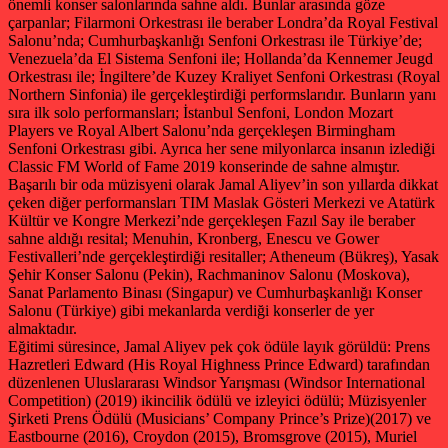
önemli konser salonlarında sahne aldı. Bunlar arasında göze
çarpanlar; Filarmoni Orkestrası ile beraber Londra’da Royal Festival
Salonu’nda; Cumhurbaşkanlığı Senfoni Orkestrası ile Türkiye’de;
Venezuela’da El Sistema Senfoni ile; Hollanda’da Kennemer Jeugd
Orkestrası ile; İngiltere’de Kuzey Kraliyet Senfoni Orkestrası (Royal
Northern Sinfonia) ile gerçekleştirdiği performslarıdır. Bunların yanı
sıra ilk solo performansları; İstanbul Senfoni, London Mozart
Players ve Royal Albert Salonu’nda gerçekleşen Birmingham
Senfoni Orkestrası gibi. Ayrıca her sene milyonlarca insanın izlediği
Classic FM World of Fame 2019 konserinde de sahne almıştır.
Başarılı bir oda müzisyeni olarak Jamal Aliyev’in son yıllarda dikkat
çeken diğer performansları TIM Maslak Gösteri Merkezi ve Atatürk
Kültür ve Kongre Merkezi’nde gerçekleşen Fazıl Say ile beraber
sahne aldığı resital; Menuhin, Kronberg, Enescu ve Gower
Festivalleri’nde gerçekleştirdiği resitaller; Atheneum (Bükreş), Yasak
Şehir Konser Salonu (Pekin), Rachmaninov Salonu (Moskova),
Sanat Parlamento Binası (Singapur) ve Cumhurbaşkanlığı Konser
Salonu (Türkiye) gibi mekanlarda verdiği konserler de yer
almaktadır.
Eğitimi süresince, Jamal Aliyev pek çok ödüle layık görüldü: Prens
Hazretleri Edward (His Royal Highness Prince Edward) tarafından
düzenlenen Uluslararası Windsor Yarışması (Windsor International
Competition) (2019) ikincilik ödülü ve izleyici ödülü; Müzisyenler
Şirketi Prens Ödülü (Musicians’ Company Prince’s Prize)(2017) ve
Eastbourne (2016), Croydon (2015), Bromsgrove (2015), Muriel