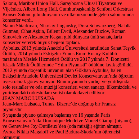
Salonu, Maribor Union Hall, Saraybosna Ulusal Tiyatrosu ve
Vijećnica, Albert Long Hall, Cumhurbaşkanlığı Senfoni Orkestrası
Konser Salonu gibi dünyanın ve ülkemizin önde gelen salonlarında
konserler verdi.
Naum Shtarkman, Nikolay Lugansky, Dora Schwarzberg, Natalia
Gutman, Cihat Aşkın, Bülent Evcil, Alexander Buzlov, Roman
Simovich ve Alexander Kagan gibi dünyaca ünlü sanatçılarla
konserler vererek büyük beğeni topladı.
Aybulus, 2013 yılında Anadolu Üniversitesi tarafından Sanat Teşvik
Ödülü, 2014 yılında Eskişehir Yunus Emre Rotary Kulübü
tarafından Meslek Hizmetleri Ödülü ve 2017 yılında 7. Donizetti
Klasik Müzik Ödüllerinde “Yılın Piyanisti” ödülüne layık görüldü.
2012 yılında doçentlik unvanını alan Gökhan Aybulus, halen
Eskişehir Anadolu Üniversitesi Devlet Konservatuvarı’nda öğretim
üyesi olarak görev yapıyor. Bunun yanında yurtiçi ve yurtdışında
solo resitaller ve oda müziği konserleri veren sanatçı, ülkemizdeki ve
yurtdışındaki orkestralara solist olarak davet ediliyor.
JEAN MARC LUISADA
Jean-Marc Luisada, Tunus, Bizerte’de doğmuş bir Fransız
piyanisttir.
6 yaşında piyano çalmaya başlamış ve 16 yaşında Paris
Konservatuvarı’nda Dominique Merletve Marcel Ciampi (piyano),
ve Geneviève Joy-Dutilleux’den (oda müziği) eğitim almıştır.
Ayrıca Nikita Magaloff ve Paul Badura-Skoda’nin öğrencisi
olmuştur.