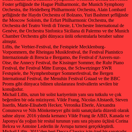
Foster şefliğinde the Hague Philharmonic, the Munich Symphony
Orchestra, the Heidelberg Philharmonic Orchestra, Alain Lombard
şefliğinde the Haydn Orchestra of Bolzano, Yuri Bashmet şefliğinde
the Moscow Soloists, the Erfurt Philharmonic Orchestra, the
Orchestra del Teatro Verdi di Trieste, L’Orchestre International de
Genève, the Orchestra Sinfonica Siciliana di Palermo ve the Munich
Chamber Orchestra gibi dünyaca ünlü orkestralarla beraber sahne
almıştır.
Lifits, the Verbier-Festival, the Festspiele Mecklenburg-
Vorpommern, the Rheingau Musikfestival, the Festival Pianistico
Internazionale di Brescia e Bergamo, the Festival d’Auvers-sur-
Oise, the Annecy Festival, the Kissinger Sommer, the Ruhr Piano
Festival, the Festival Mitte Europa, the Schwetzinger SWR
Festspiele, the Nymphenburger Sommerfestival, the Bergen
International Festival, the Menuhin Festival Gstaad ve the BBC
Proms gibi dünyaca bilinen uluslararası festivallerin sevilen bir
konuğudur.
Michail Lifits, uzun bir solist kariyerinin yanı sıra tutkulu ve çok
beğenilen bir oda müzisyeni. Vilde Frang, Nicolas Altstaedt, Steven
Isserlis, Marie-Elisabeth Hecker, Veronika Eberle, Alexandra
Conunova ve Nils Mönkemeyer gibi ünlü sanatçılarla düzenli olarak
sahne alıyor. 2016 yılında kemancı Vilde Frang ile ABD, Kanada ve
Japonya’da yoğun bir resital turunun yanı sıra piyano üçlüsü Corina
Belcea ve Antoine Lederlin ile Avrupa turnesi gerçekleştirdi.
Michail Lifits, 2011’den beri Decca Classics için özel bir sanatçıdır.