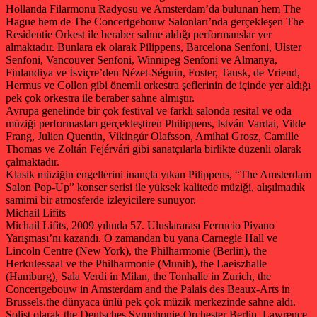
Hollanda Filarmonu Radyosu ve Amsterdam’da bulunan hem The
Hague hem de The Concertgebouw Salonları’nda gerçekleşen The
Residentie Orkest ile beraber sahne aldığı performanslar yer
almaktadır. Bunlara ek olarak Pilippens, Barcelona Senfoni, Ulster
Senfoni, Vancouver Senfoni, Winnipeg Senfoni ve Almanya,
Finlandiya ve İsviçre’den Nézet-Séguin, Foster, Tausk, de Vriend,
Hermus ve Collon gibi önemli orkestra şeflerinin de içinde yer aldığı
pek çok orkestra ile beraber sahne almıştır.
Avrupa genelinde bir çok festival ve farklı salonda resital ve oda
müziği performasları gerçekleştiren Philippens, István Vardai, Vilde
Frang, Julien Quentin, Vikingúr Olafsson, Amihai Grosz, Camille
Thomas ve Zoltán Fejérvári gibi sanatçılarla birlikte düzenli olarak
çalmaktadır.
Klasik müziğin engellerini inançla yıkan Pilippens, “The Amsterdam
Salon Pop-Up” konser serisi ile yüksek kalitede müziği, alışılmadık
samimi bir atmosferde izleyicilere sunuyor.
Michail Lifits
Michail Lifits, 2009 yılında 57. Uluslararası Ferrucio Piyano
Yarışması’nı kazandı. O zamandan bu yana Carnegie Hall ve
Lincoln Centre (New York), the Philharmonie (Berlin), the
Herkulessaal ve the Philharmonie (Munih), the Laeiszhalle
(Hamburg), Sala Verdi in Milan, the Tonhalle in Zurich, the
Concertgebouw in Amsterdam and the Palais des Beaux-Arts in
Brussels.the dünyaca ünlü pek çok müzik merkezinde sahne aldı.
Solist olarak the Deutsches Symphonie-Orchester Berlin, Lawrence