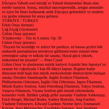
Etiyopya-Yahudi soul müziği ve Yahudi dualarından ilham alan
eserler sunuyor. Sonuç, müzikal maceraperestlik, zengin armoniler
ve içten bir blues kullanarak antik Etiyopya gelenekleri ve modern
caz grubu ruhunun bir araya gelmesi.
TÜRKİYE / TURKEY
Erkin Onay (keman)
Çağ Erçağ (viyolonsel)
Gülsin Onay (piyano)
Tchaikovsky – Trio in A minor, Op. 50
Gülsin Onay (piyano)
“Duyarlı bir kesinliğe ve zekice bir parıltıya, en hassas şeyleri bile
maharetli parmaklarına neredeyse gülümsercesine emanet etme
yeteneğine sahip ve tutkulu bir sanatçı. Hayal gücü yüksek,
mükemmel bir piyanist” — Peter Cossé
Gülsin Onay’ın uluslararası müzik kariyeri Arjantin’den Japonya’ya
uzanan bir coğrafyada 5 kıta 80 ülkeyi kapsar. Bugüne kadar
dünyanın belli başlı tüm müzik merkezlerinde dinleyicilerle buluşan
sanatçı Dresden Staatskapelle, İngiliz Kraliyet Filarmoni,
Philharmonia Orkestrası, İngiliz Oda Orkestrası, Japon Filarmoni,
Münih Radyo Senfoni, Saint Petersburg Filarmoni, Tokyo Senfoni,
Varşova Filarmoni, Viyana Senfoni gibi önemli orkestralarla
konserler verdi. Birlikte çaldığı şefler arasında Vladimir Ashkenazy,
Erich Bergel, Michael Boder, Andrey Boreyko, Jorg Faerber,
Vladimir Fedoseyev, Edward Gardner, Neeme Jarvi, Emmanuel
Krivine, Ingo Metzmacher, Esa-Pekka Salonen, Jose Serebrier,