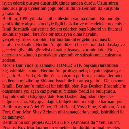
isyan ederek pusuya düşürüldüğünde aniden durdu. Uzun süren
saldırıda grup üyelerinin çoğu öldürüldü ve Berihun iki kurşunla
yaralandı.
Berihun, 1999 yılında İsrail’e ailesinin yanına döndü. Bulunduğu
yeni kültüre alışma süreciyle ilgili baskılar ve mücadeleler nedeniyle
İsrail’de müzik kariyerine devam ederken bazı kültürel ve finansal
sıkıntılar yaşadı. İsrail’de bir müzisyen olma hayalini
gerçekleştirmesi zor oldu. Bir taraftan dil engelinin olması bir
taraftan yoksulluk Berihun’u, gündüzleri bir restoranda bulaşıkçı ve
geceleri güvenlik görevlisi olarak çalışmaya zorunlu kıldı. Bulaşık
deterjanı yüzünden parmakları yıprandı ve saksafonuyla çalışması
zorlaştı.
Moshe Bar-Yuda (o zamanki TOMER STK başkanı) tarafından
keşfedildikten sonra, Berihun’un profesyonel iş hayatı değişmeye
başladı. Bar-Yuda, Berihun’u sanatçının performansından derinden
etkilenen müzikolog Shlomo Israeli ile bir araya getirdi. Daha sonra
İsrailli, Berihun’u müzikal bir işbirliği olan Ras Deshen Ensemble’ın
oluşmasına yol açan caz piyanisti Yitzhak Yedid ile buluşturdu.
Topluluk adını Etiyopya’daki Ras Dashen dağından alıyor ve
bağımsız cazı, Etiyopya dağlık bölgelerinin müziği ile harmanlıyor.
Berihun ayrıca Ariel Zilber, Ehud Banai, Yossi Fine, Kutiman, Anat
Fort, Omri Mor, Shay Zelman gibi sanatçılarla yaptığı işbirlikleri ile
de tanınıyor.
Berihun’un son projesi ADDIS KEN (Amharca’da “Yeni Gün”).
Piyanist Roy Mor tarafından yönetilen bu dörtlü, orijinal besteler,