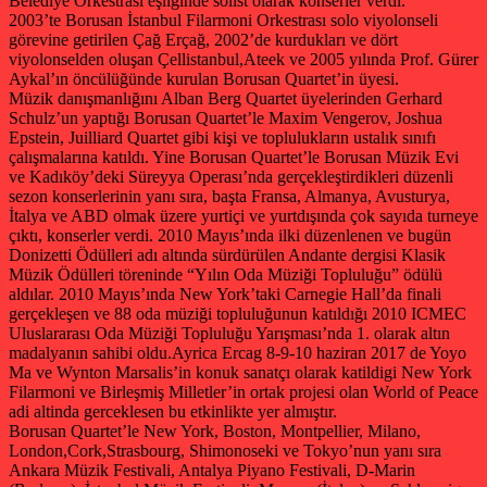
Belediye Orkestrası eşliğinde solist olarak konserler verdi.
2003’te Borusan İstanbul Filarmoni Orkestrası solo viyolonseli
görevine getirilen Çağ Erçağ, 2002’de kurdukları ve dört
viyolonselden oluşan Çellistanbul,Ateek ve 2005 yılında Prof. Gürer
Aykal’ın öncülüğünde kurulan Borusan Quartet’in üyesi.
Müzik danışmanlığını Alban Berg Quartet üyelerinden Gerhard
Schulz’un yaptığı Borusan Quartet’le Maxim Vengerov, Joshua
Epstein, Juilliard Quartet gibi kişi ve toplulukların ustalık sınıfı
çalışmalarına katıldı. Yine Borusan Quartet’le Borusan Müzik Evi
ve Kadıköy’deki Süreyya Operası’nda gerçekleştirdikleri düzenli
sezon konserlerinin yanı sıra, başta Fransa, Almanya, Avusturya,
İtalya ve ABD olmak üzere yurtiçi ve yurtdışında çok sayıda turneye
çıktı, konserler verdi. 2010 Mayıs’ında ilki düzenlenen ve bugün
Donizetti Ödülleri adı altında sürdürülen Andante dergisi Klasik
Müzik Ödülleri töreninde “Yılın Oda Müziği Topluluğu” ödülü
aldılar. 2010 Mayıs’ında New York’taki Carnegie Hall’da finali
gerçekleşen ve 88 oda müziği topluluğunun katıldığı 2010 ICMEC
Uluslararası Oda Müziği Topluluğu Yarışması’nda 1. olarak altın
madalyanın sahibi oldu.Ayrica Ercag 8-9-10 haziran 2017 de Yoyo
Ma ve Wynton Marsalis’in konuk sanatçı olarak katildigi New York
Filarmoni ve Birleşmiş Milletler’in ortak projesi olan World of Peace
adi altinda gerceklesen bu etkinlikte yer almıştır.
Borusan Quartet’le New York, Boston, Montpellier, Milano,
London,Cork,Strasbourg, Shimonoseki ve Tokyo’nun yanı sıra
Ankara Müzik Festivali, Antalya Piyano Festivali, D-Marin