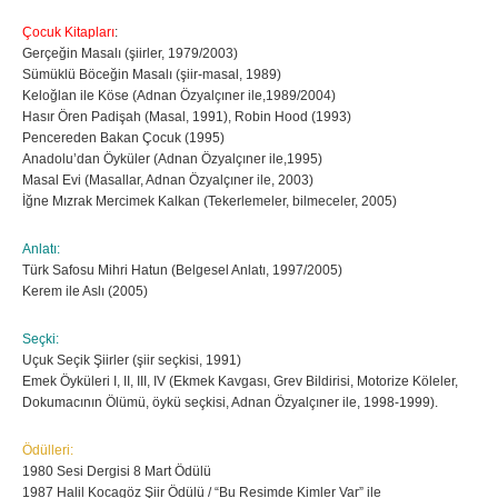
Çocuk Kitapları
:
Gerçeğin Masalı (şiirler, 1979/2003)
Sümüklü Böceğin Masalı (şiir-masal, 1989)
Keloğlan ile Köse (Adnan Özyalçıner ile,1989/2004)
Hasır Ören Padişah (Masal, 1991), Robin Hood (1993)
Pencereden Bakan Çocuk (1995)
Anadolu’dan Öyküler (Adnan Özyalçıner ile,1995)
Masal Evi (Masallar, Adnan Özyalçıner ile, 2003)
İğne Mızrak Mercimek Kalkan (Tekerlemeler, bilmeceler, 2005)
Anlatı:
Türk Safosu Mihri Hatun (Belgesel Anlatı, 1997/2005)
Kerem ile Aslı (2005)
Seçki:
Uçuk Seçik Şiirler (şiir seçkisi, 1991)
Emek Öyküleri I, II, III, IV (Ekmek Kavgası, Grev Bildirisi, Motorize Köleler,
Dokumacının Ölümü, öykü seçkisi, Adnan Özyalçıner ile, 1998-1999).
Ödülleri:
1980 Sesi Dergisi 8 Mart Ödülü
1987 Halil Kocagöz Şiir Ödülü / “Bu Resimde Kimler Var” ile