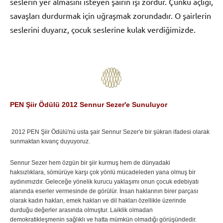
seslerin yer almasını isteyen şairin işi zordur. Çünkü açlığı,
savaşları durdurmak için uğraşmak zorundadır. O şairlerin
seslerini duyarız, çocuk seslerine kulak verdiğimizde.
PEN Şiir Ödülü 2012 Sennur Sezer'e Sunuluyor
2012 PEN Şiir Ödülü'nü usta şair Sennur Sezer'e bir şükran ifadesi olarak
sunmaktan kıvanç duyuyoruz.
Sennur Sezer hem özgün bir şiir kurmuş hem de dünyadaki
haksızlıklara, sömürüye karşı çok yönlü mücadeleden yana olmuş bir
aydınımızdır. Geleceğe yönelik kurucu yaklaşımı onun çocuk edebiyatı
alanında eserler vermesinde de görülür. İnsan haklarının birer parçası
olarak kadın hakları, emek hakları ve dil hakları özellikle üzerinde
durduğu değerler arasında olmuştur. Laiklik olmadan
demokratikleşmenin sağlıklı ve hatta mümkün olmadığı görüşündedir.