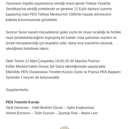
Yazarların örgütlü yaşamasına verdiği önem gerek Türkiye Yazarlar
Sendikası'na verdiği emeklerde ve gerekse 12 Eylül darbesi üzerine
kapanmış olan PEN Türkiye Merkezi'nin 1988'de hayata dönmesine
katkıda bulunmasında görülebilir.
Sennur Sezer kararlı mücadelenin güler yüzlü bir insan sıcaklığı ile birlikte
nasıl yürütülebileceğinin kişileşmiş bir halidir. Usta şairimize eserleri ve
örnek mücadeleciliği için teşekkür eder, daha nice eserlerini okumak
istediğimizi belirtmek isteriz.
Ödül Töreni 21 Mart Çarşamba 19.00-20.30 İstanbul Fransız
Kültür Merkezi'ndeki Dünya Şiir Günü etkinliğimizde yapılacaktır.
Etkinlikte PEN Uluslararası Yönetim Kurulu Üyesi ve Fransa PEN Başkanı
Sylvestre Clancier de bulunacaktır.
Saygılarımızla,
PEN Yönetim Kurulu
Tarık Günersel – Halil İbrahim Özcan – Sabri Kuşkonmaz
Ahmet Erözenci – Tülin Dursun – Zeynep Oral – Mario Levi