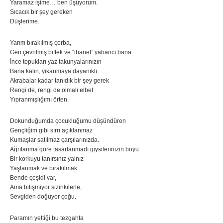
Yaramaz işime… ben üşüyorum.
Sıcacık bir şey gereken
Düşlerime.
Yarım bırakılmış çorba,
Geri çevrilmiş biftek ve “ihanet” yabancı bana
İnce topukları yaz takunyalarınızın
Bana kalın, yıkanmaya dayanıklı
Akrabalar kadar tanıdık bir şey gerek
Rengi de, rengi de olmalı elbet
Yıpranmışlığımı örten.
Dokunduğumda çocukluğumu düşündüren
Gençliğim gibi sırrı açıklanmaz
Kumaşlar satılmaz çarşılarınızda.
Ağrılarıma göre tasarlanmadı giysilerinizin boyu.
Bir korkuyu tanırsınız yalnız
Yaşlanmak ve bırakılmak.
Bende çeşidi var,
Ama bitişmiyor sizinkilerle,
Sevgiden doğuyor çoğu.
Paramın yettiği bu tezgahta