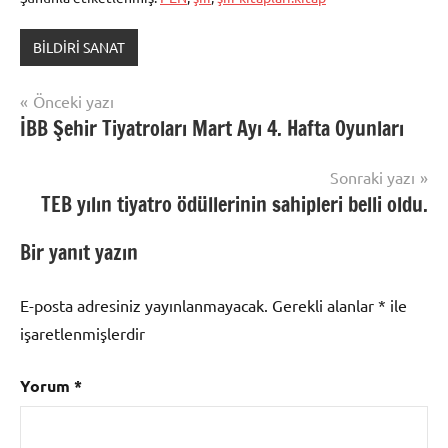
BİLDİRİ SANAT
Yazı
Önceki yazı
İBB Şehir Tiyatroları Mart Ayı 4. Hafta Oyunları
gezinmesi
Sonraki yazı
TEB yılın tiyatro ödüllerinin sahipleri belli oldu.
Bir yanıt yazın
E-posta adresiniz yayınlanmayacak.
Gerekli alanlar
*
ile
işaretlenmişlerdir
Yorum
*