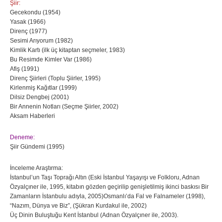
Şiir:
Gecekondu (1954)
Yasak (1966)
Direnç (1977)
Sesimi Arıyorum (1982)
Kimlik Kartı (ilk üç kitaptan seçmeler, 1983)
Bu Resimde Kimler Var (1986)
Afiş (1991)
Direnç Şiirleri (Toplu Şiirler, 1995)
Kirlenmiş Kağıtlar (1999)
Dilsiz Dengbej (2001)
Bir Annenin Notları (Seçme Şiirler, 2002)
Aksam Haberleri
Deneme:
Şiir Gündemi (1995)
İnceleme Araştırma:
İstanbul’un Taşı Toprağı Altın (Eski İstanbul Yaşayışı ve Folkloru, Adnan
Özyalçıner ile, 1995, kitabın gözden geçirilip genişletilmiş ikinci baskısı Bir
Zamanların İstanbulu adıyla, 2005)Osmanlı’da Fal ve Falnameler (1998),
“Nazım, Dünya ve Biz”, (Şükran Kurdakul ile, 2002)
Üç Dinin Buluştuğu Kent İstanbul (Adnan Özyalçıner ile, 2003).