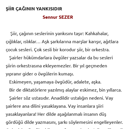
ŞİİR ÇAĞININ YANKISIDIR
Sennur SEZER
Şiir, çağının seslerinin yankısını taşır: Kahkahalar,
çığlıklar, ıslıklar… Aşk şarkılarına marşlar karışır, ağıtlara
çocuk sesleri. Çok sesli bir korodur şiir, bir orkestra.
Şairler hükümdarlara övgüler yazsalar da bu sesleri
şiirin orkestrasına ekleyemezler. Bir yıl geçmeden
yıpranır gider o övgülerin kumaşı.
Eskimeyen, yaşamaya övgüdür, adalete, aşka.
Bir de diktatörlere yazılmış alaylar eskimez, bin yıllarca.
Şairler söz ustasıdır. Anadildir ustalığın nedeni. Vay
şairlere ana dilini yasaklayana. Vay insanlara şiiri
yasaklayanlara! Her dilde aşağılanmalı insanın düş
gördüğü dilde yazmasını, şarkı söylemesini engelleyenler.