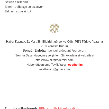
Satılan eskileriniz
Ellerim değdikçe soluk alıyor
Eskiyen siz misiniz?
Haber Kaynak: 21 Mart Şiir Bildirisi , görsel ve Ödül; PEN Türkiye Yazarlar
PEN Yönetim Kurulu,
Songül Erdoğan
songul.erdogan@pen.org.tr
Sennur Sezer özgeçmiş ve şiirleri: Şiir Akademisi web sitesi
http://www.siirakademisi.com
Haber düzenleme Tevfik Yalçın
evetbenim
evetbenim@gmail.com
Şununla etiketlenmiş:
PEN
,
şiir
,
şiir kitapları.kitap