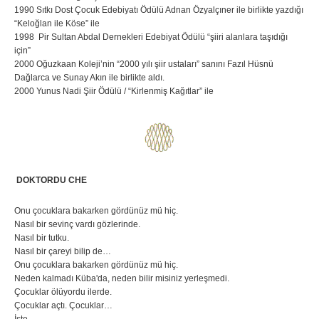
1990 Sıtkı Dost Çocuk Edebiyatı Ödülü Adnan Özyalçıner ile birlikte yazdığı
“Keloğlan ile Köse” ile
1998 Pir Sultan Abdal Dernekleri Edebiyat Ödülü “şiiri alanlara taşıdığı
için”
2000 Oğuzkaan Koleji’nin “2000 yılı şiir ustaları” sanını Fazıl Hüsnü
Dağlarca ve Sunay Akın ile birlikte aldı.
2000 Yunus Nadi Şiir Ödülü / “Kirlenmiş Kağıtlar” ile
DOKTORDU CHE
Onu çocuklara bakarken gördünüz mü hiç.
Nasıl bir sevinç vardı gözlerinde.
Nasıl bir tutku.
Nasıl bir çareyi bilip de…
Onu çocuklara bakarken gördünüz mü hiç.
Neden kalmadı Küba'da, neden bilir misiniz yerleşmedi.
Çocuklar ölüyordu ilerde.
Çocuklar açtı. Çocuklar…
İşte.