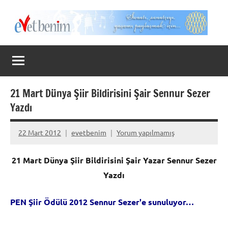
İçeriğe
geç
Evet
Benim
21 Mart Dünya Şiir Bildirisini Şair Sennur Sezer
Yazdı
22 Mart 2012
evetbenim
Yorum yapılmamış
21 Mart Dünya Şiir Bildirisini Şair Yazar Sennur Sezer
Yazdı
PEN Şiir Ödülü 2012 Sennur Sezer'e sunuluyor…