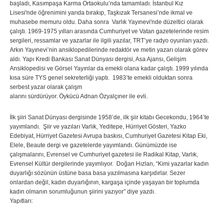
başladı, Kasımpaşa Karma Ortaokulu’nda tamamladı. İstanbul Kız
Lisesi'nde öğrenimini yarıda bırakıp, Taşkızak Tersanesi’nde ikmal ve
muhasebe memuru oldu. Daha sonra Varlık Yayınevi'nde düzeltici olarak
çalıştı. 1969-1975 yılları arasında Cumhuriyet ve Vatan gazetelerinde resim
sergileri, ressamlar ve yazarlar ile ilgili yazılar, TRT’ye radyo oyunları yazdı.
Arkın Yayınevi’nin ansiklopedilerinde redaktör ve metin yazarı olarak görev
aldı. Yapı Kredi Bankası Sanat Dünyası dergisi, Asa Ajansı, Gelişim
Ansiklopedisi ve Görsel Yayınlar da emekli olana kadar çalıştı. 1999 yılında
kısa süre TYS genel sekreterliği yaptı. 1983’te emekli olduktan sonra
serbest yazar olarak çalışm
alarını sürdürüyor. Öykücü Adnan Özyalçıner ile evli.
İlk şiiri Sanat Dünyası dergisinde 1958’de, ilk şiir kitabı Gecekondu, 1964’te
yayımlandı. Şiir ve yazıları Varlık, Yeditepe, Hürriyet Gösteri, Yazko
Edebiyat, Hürriyet Gazetesi Avrupa baskısı, Cumhuriyet Gazetesi Kitap Eki,
Elele, Beaute dergi ve gazetelerde yayımlandı. Günümüzde ise
çalışmalarını, Evrensel ve Cumhuriyet gazetesi ile Radikal Kitap, Varlık,
Evrensel Kültür dergilerinde yayımlıyor. Doğan Hızlan, “Kimi yazarlar kadın
duyarlığı sözünün üstüne basa basa yazılmasına karşıdırlar. Sezer
onlardan değil, kadın duyarlığının, kargaşa içinde yaşayan bir toplumda
kadın olmanın sorumluğunun şiirini yazıyor” diye yazdı.
Yapıtları: