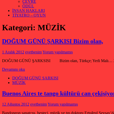
ÇEVRE
ÖDÜL
İNSAN HAKLARI
TİYATRO – OYUN
Kategori:
MÜZİK
DOĞUM GÜNÜ ŞARKISI Bizim olan,
1 Aralık 2012
evetbenim
Yorum yapılmamış
DOĞUM GÜNÜ ŞARKSISI Bizim olan, Türkçe; Yerli Malı… 2005 yılı
Devamını oku
DOĞUM GÜNÜ ŞARKISI
MÜZİK
Buenos Aires te tango kültürü can çekişiyo
12 Ağustos 2012
evetbenim
Yorum yapılmamış
Bandoneon sanatçısı, besteci, müzik ve tıp doktoru Ertuğrul Sevsay’da