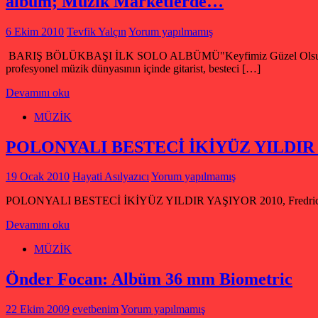
albüm; Müzik Marketlerde…
6 Ekim 2010
Tevfik Yalçın
Yorum yapılmamış
BARIŞ BÖLÜKBAŞI İLK SOLO ALBÜMÜ"Keyfimiz Güzel Olsun"Müzi
profesyonel müzik dünyasının içinde gitarist, besteci […]
Devamını oku
MÜZİK
POLONYALI BESTECİ İKİYÜZ YILDIR YAŞ
19 Ocak 2010
Hayati Asılyazıcı
Yorum yapılmamış
POLONYALI BESTECİ İKİYÜZ YILDIR YAŞIYOR 2010, Fredric Chopin y
Devamını oku
MÜZİK
Önder Focan: Albüm 36 mm Biometric
22 Ekim 2009
evetbenim
Yorum yapılmamış