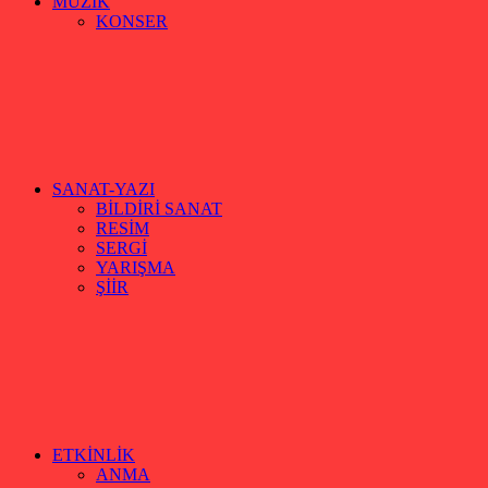
MÜZİK
KONSER
SANAT-YAZI
BİLDİRİ SANAT
RESİM
SERGİ
YARIŞMA
ŞİİR
ETKİNLİK
ANMA