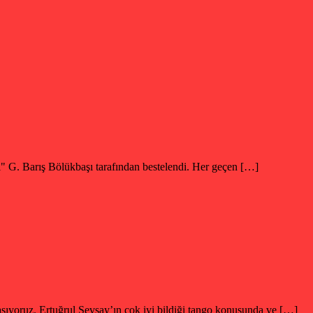
 Barış Bölükbaşı tarafından bestelendi. Her geçen […]
laşıyoruz. Ertuğrul Sevsay’ın çok iyi bildiği tango konusunda ve […]