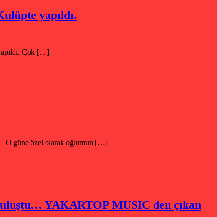
ulüpte yapıldı.
yapıldı. Çok […]
 O güne özel olarak oğlumun […]
buluştu… YAKARTOP MUSIC den çıkan