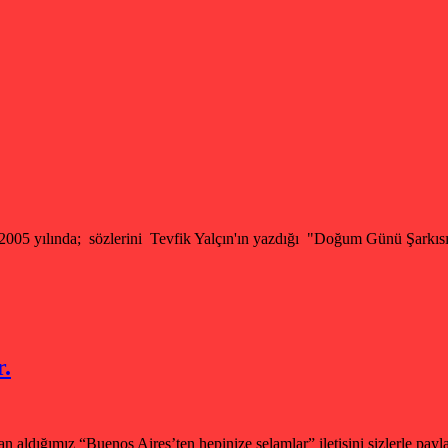
nda; sözlerini Tevfik Yalçın'ın yazdığı "Doğum Günü Şarkısı" G.
r.
n aldığımız “Buenos Aires’ten hepinize selamlar” iletisini sizlerle pay