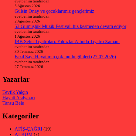
evetbenim tarafından
5 Ağustos 2026
Gülsin Onay ve çocuklarımız gençlerimiz
evetbenim tarafından
2 Ağustos 2026
53.Gümüşlük Müzik Festivali hız kesmeden devam ediyor
evetbenim tarafından
1 Ağustos 2026
İBB Şehir Tiyatroları: Yıldızlar Altında Tiyatro Zamanı
evetbenim tarafından
30 Temmuz 2026
Fazıl Say: Hayatımın çok mutlu günleri (27.07.2026)
evetbenim tarafından
27 Temmuz 2026
Yazarlar
Tevfik Yalçın
Hayati Asılyazıcı
Tansu Bele
Kategoriler
AFİŞ-ÇAĞRI
(19)
ALBÜM
(7)