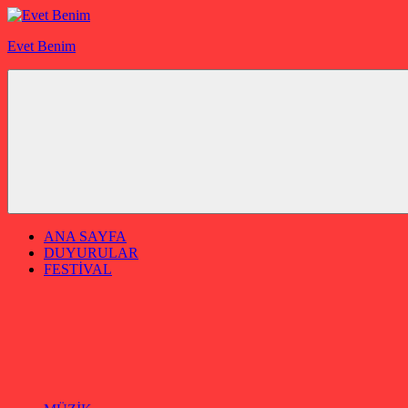
İçeriğe
geç
Evet Benim
ANA SAYFA
DUYURULAR
FESTİVAL