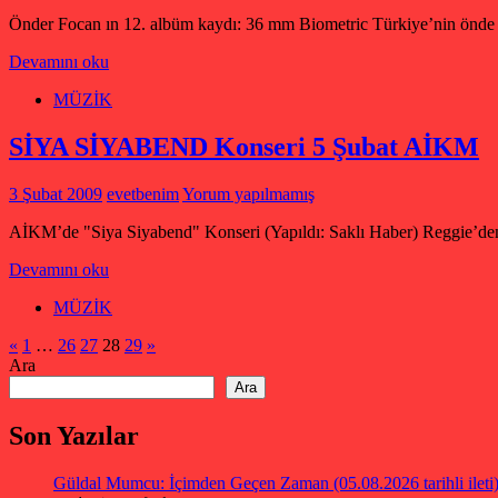
Önder Focan ın 12. albüm kaydı: 36 mm Biometric Türkiye’nin önde 
Devamını oku
MÜZİK
SİYA SİYABEND Konseri 5 Şubat AİKM
3 Şubat 2009
evetbenim
Yorum yapılmamış
AİKM’de "Siya Siyabend" Konseri (Yapıldı: Saklı Haber) Reggie’den
Devamını oku
MÜZİK
Yazı
Önceki
Sonraki
«
1
…
26
27
28
29
»
yazılar
yazılar
Ara
sayfalaması
Ara
Son Yazılar
Güldal Mumcu: İçimden Geçen Zaman (05.08.2026 tarihli ileti