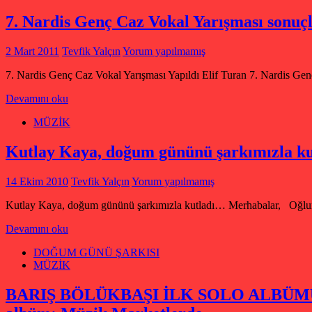
7. Nardis Genç Caz Vokal Yarışması sonuçl
2 Mart 2011
Tevfik Yalçın
Yorum yapılmamış
7. Nardis Genç Caz Vokal Yarışması Yapıldı Elif Turan 7. Nardis Ge
Devamını oku
MÜZİK
Kutlay Kaya, doğum gününü şarkımızla ku
14 Ekim 2010
Tevfik Yalçın
Yorum yapılmamış
Kutlay Kaya, doğum gününü şarkımızla kutladı… Merhabalar, Oğl
Devamını oku
DOĞUM GÜNÜ ŞARKISI
MÜZİK
BARIŞ BÖLÜKBAŞI İLK SOLO ALBÜMÜ Ke