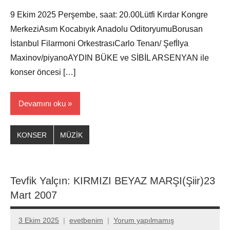
9 Ekim 2025 Perşembe, saat: 20.00Lütfi Kırdar Kongre
MerkeziAsım Kocabıyık Anadolu OditoryumuBorusan
İstanbul Filarmoni OrkestrasıCarlo Tenan/ Şefİlya
Maxinov/piyanoAYDIN BÜKE ve SİBİL ARSENYAN ile
konser öncesi […]
Devamını oku
KONSER
MÜZİK
Tevfik Yalçın: KIRMIZI BEYAZ MARŞI(Şiir)23
Mart 2007
3 Ekim 2025
evetbenim
Yorum yapılmamış