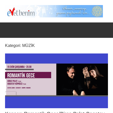
İçeriğe
geç
Evet
Benim
Kategori:
MÜZİK