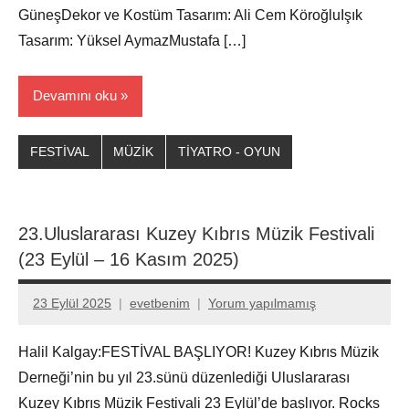
GüneşDekor ve Kostüm Tasarım: Ali Cem KöroğluIşık
Tasarım: Yüksel AymazMustafa […]
Devamını oku
FESTİVAL
MÜZİK
TİYATRO - OYUN
23.Uluslararası Kuzey Kıbrıs Müzik Festivali
(23 Eylül – 16 Kasım 2025)
23 Eylül 2025
evetbenim
Yorum yapılmamış
Halil Kalgay:FESTİVAL BAŞLIYOR! Kuzey Kıbrıs Müzik
Derneği’nin bu yıl 23.sünü düzenlediği Uluslararası
Kuzey Kıbrıs Müzik Festivali 23 Eylül’de başlıyor. Rocks