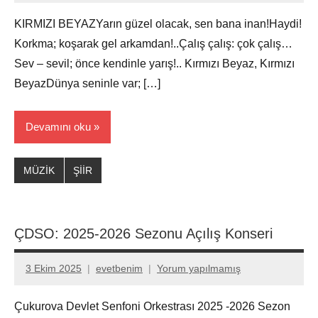
KIRMIZI BEYAZYarın güzel olacak, sen bana inan!Haydi!
Korkma; koşarak gel arkamdan!..Çalış çalış: çok çalış…
Sev – sevil; önce kendinle yarış!.. Kırmızı Beyaz, Kırmızı
BeyazDünya seninle var; […]
Devamını oku
MÜZİK
ŞİİR
ÇDSO: 2025-2026 Sezonu Açılış Konseri
3 Ekim 2025
evetbenim
Yorum yapılmamış
Çukurova Devlet Senfoni Orkestrası 2025 -2026 Sezon