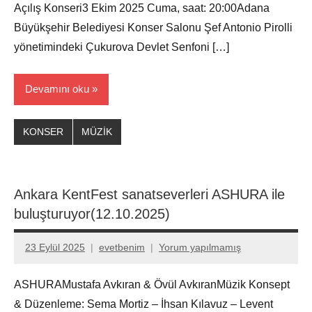
Açılış Konseri3 Ekim 2025 Cuma, saat: 20:00Adana
Büyükşehir Belediyesi Konser Salonu Şef Antonio Pirolli
yönetimindeki Çukurova Devlet Senfoni […]
Devamını oku
KONSER
MÜZİK
Ankara KentFest sanatseverleri ASHURA ile
buluşturuyor(12.10.2025)
23 Eylül 2025
evetbenim
Yorum yapılmamış
ASHURAMustafa Avkıran & Övül AvkıranMüzik Konsept
& Düzenleme: Sema Mortiz – İhsan Kılavuz – Levent