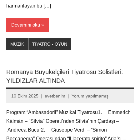
harmanlayan bu […]
Devamını oku
MÜZİK
TİYATRO - OYUN
Romanya Büyükelçileri Tiyatrosu Solistleri:
YILDIZLAR ALTINDA
10 Ekim 2025
evetbenim
Yorum yapılmamış
Program:“Ambasadorii” Müzikal Tiyatrosu1. Emmerich
Kálmán – “Silvia” Opereti’nden Silvia’nın Çardaşı –
Andreea Bucur2. Giuseppe Verdi – “Simon
Boccanegra” Operası’ndan “Il lacerato spirito” Aria’sı –