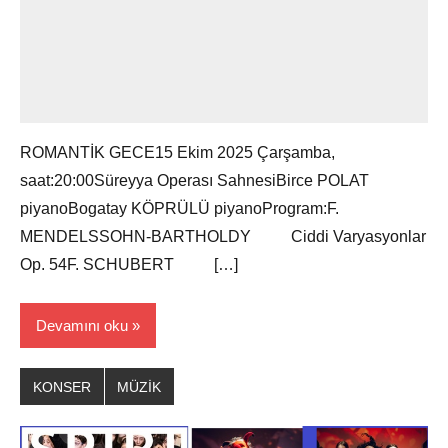
ROMANTİK GECE15 Ekim 2025 Çarşamba,
saat:20:00Süreyya Operası SahnesiBirce POLAT
piyanoBogatay KÖPRÜLÜ piyanoProgram:F.
MENDELSSOHN-BARTHOLDY Ciddi Varyasyonlar
Op. 54F. SCHUBERT […]
Devamını oku
KONSER
MÜZİK