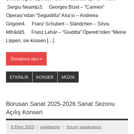
Sergiu Neamțu3. Georges Bizet – “Carmen”
Operası’ndan “Seguidilla” Aria’sı – Andreea
Grigore4. Franz Schubert – Ständchen – Silviu
Mihăilă5. Franz Lehár – “Giuditta” Opereti’nden “Meine
Lippen, sie küssen […]
Devamını oku
ETKİNLİK
KONSER
MÜZİK
Borusan Sanat 2025-2026 Sanat Sezonu
Açılış Konseri
9 Ekim 2025
evetbenim
Yorum yapılmamış