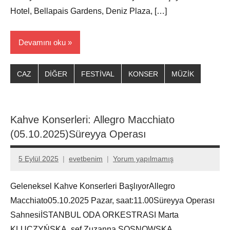
Hotel, Bellapais Gardens, Deniz Plaza, […]
Devamını oku
CAZ
DİĞER
FESTİVAL
KONSER
MÜZİK
Kahve Konserleri: Allegro Macchiato
(05.10.2025)Süreyya Operası
5 Eylül 2025
evetbenim
Yorum yapılmamış
Geleneksel Kahve Konserleri BaşlıyorAllegro
Macchiato05.10.2025 Pazar, saat:11.00Süreyya Operası
SahnesiİSTANBUL ODA ORKESTRASI Marta
KLUCZYŃSKA, şef Zuzanna SOSNOWSKA,