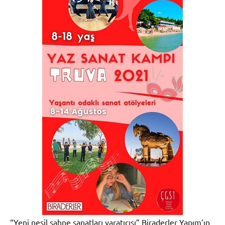
“Yeni nesil sahne sanatları yaratıcısı” Biraderler Yapım’ın