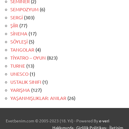
SEMİNER
(2)
SEMPOZYUM
(6)
SERGİ
(303)
ŞİİR
(77)
SİNEMA
(17)
SÖYLEŞİ
(5)
TANGOLAR
(4)
TİYATRO – OYUN
(823)
TURNE
(13)
UNESCO
(1)
USTALIK SINIFI
(1)
YARIŞMA
(127)
YAŞANMIŞLIKLAR: ANILAR
(26)
Evetbenim.com © 2005-2023 (18. Yıl) - Powered By
e-veri
Hakkımızda
-
Gizlilik Politikası
-
İletişim