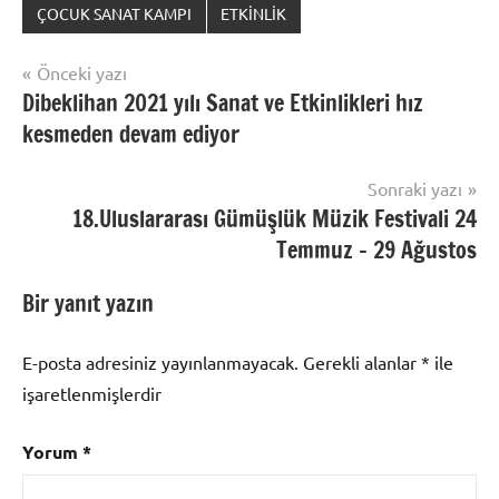
ÇOCUK SANAT KAMPI
ETKİNLİK
Yazı
Önceki yazı
Dibeklihan 2021 yılı Sanat ve Etkinlikleri hız
gezinmesi
kesmeden devam ediyor
Sonraki yazı
18.Uluslararası Gümüşlük Müzik Festivali 24
Temmuz – 29 Ağustos
Bir yanıt yazın
E-posta adresiniz yayınlanmayacak.
Gerekli alanlar
*
ile
işaretlenmişlerdir
Yorum
*