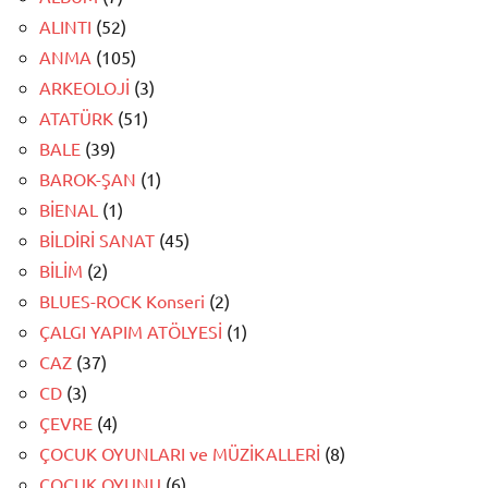
ALINTI
(52)
ANMA
(105)
ARKEOLOJİ
(3)
ATATÜRK
(51)
BALE
(39)
BAROK-ŞAN
(1)
BİENAL
(1)
BİLDİRİ SANAT
(45)
BİLİM
(2)
BLUES-ROCK Konseri
(2)
ÇALGI YAPIM ATÖLYESİ
(1)
CAZ
(37)
CD
(3)
ÇEVRE
(4)
ÇOCUK OYUNLARI ve MÜZİKALLERİ
(8)
ÇOCUK OYUNU
(6)