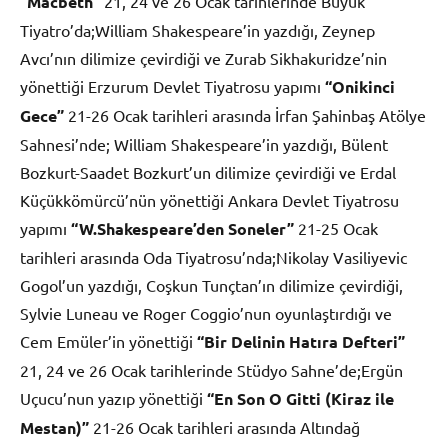
“Macbeth”
21, 24 ve 26 Ocak tarihlerinde Büyük
Tiyatro’da;William Shakespeare’in yazdığı, Zeynep
Avcı’nın dilimize çevirdiği ve Zurab Sikhakuridze’nin
yönettiği Erzurum Devlet Tiyatrosu yapımı
“Onikinci
Gece”
21-26 Ocak tarihleri arasında İrfan Şahinbaş Atölye
Sahnesi’nde; William Shakespeare’in yazdığı, Bülent
Bozkurt-Saadet Bozkurt’un dilimize çevirdiği ve Erdal
Küçükkömürcü’nün yönettiği Ankara Devlet Tiyatrosu
yapımı
“W.Shakespeare’den Soneler”
21-25 Ocak
tarihleri arasında Oda Tiyatrosu’nda;Nikolay Vasiliyevic
Gogol’un yazdığı, Coşkun Tunçtan’ın dilimize çevirdiği,
Sylvie Luneau ve Roger Coggio’nun oyunlaştırdığı ve
Cem Emüler’in yönettiği
“Bir Delinin Hatıra Defteri”
21, 24 ve 26 Ocak tarihlerinde Stüdyo Sahne’de;Ergün
Uçucu’nun yazıp yönettiği
“En Son O Gitti (Kiraz ile
Mestan)”
21-26 Ocak tarihleri arasında Altındağ