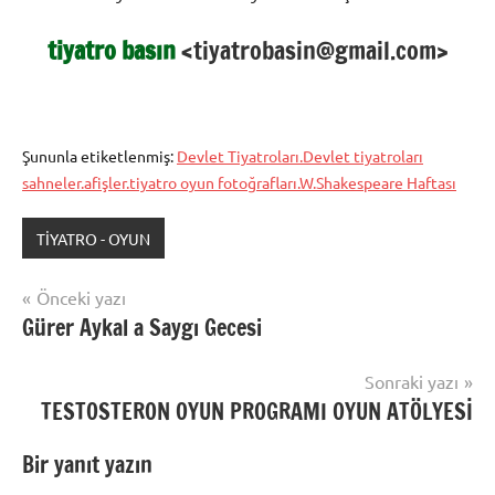
tiyatro basın
<tiyatrobasin@gmail.com>
Şununla etiketlenmiş:
Devlet Tiyatroları.Devlet tiyatroları
sahneler.afişler.tiyatro oyun fotoğrafları.W.Shakespeare Haftası
TİYATRO - OYUN
Yazı
Önceki yazı
Gürer Aykal a Saygı Gecesi
gezinmesi
Sonraki yazı
TESTOSTERON OYUN PROGRAMI OYUN ATÖLYESİ
Bir yanıt yazın