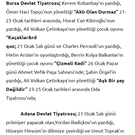
Bursa Devlet Tiyatrosu;
Kerem Kobanbay’ın yazdığı,
Ömer Naci Topçu’nun yönettiği
“Aklı Olan Durmaz”
21-
25 Ocak tarihleri arasında, Murat Can Kibiroğlu’nun
yazdığı, Ali Volkan Çetinkaya’nın yönettiği çocuk oyunu
“Kaçaklar&rd
quo;
21 Ocak Salı günü ve Charles Perrault’un yazdığı,
Metin Arslan’ın oyunlaştırdığı, Berrin Kulya Balkanlar’ın
yönettiği çocuk oyunu
“Çizmeli Kedi”
26 Ocak Pazar
günü Ahmet Vefik Paşa Sahnesi’nde; Şahin Örgel’in
yazdığı, Ali Volkan Çetinkaya’nın yönettiği
“Aşk Bir şey
Değildir”
23-25 Ocak tarihleri arasında Oda
Tiyatrosu’nda;
Adana Devlet Tiyatrosu;
21 Ocak Salı günü
prömiyer yapacak olan,Yordan Radiçkov’un yazdığı,
Hüseyin Mevsim’in dilimize çevirdiği ve Umut Toprak’ın