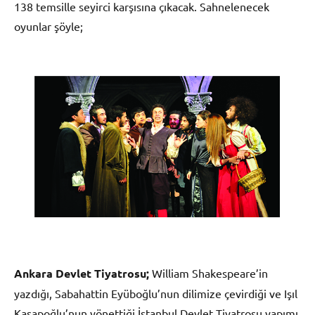
138 temsille seyirci karşısına çıkacak. Sahnelenecek
oyunlar şöyle;
Ankara Devlet Tiyatrosu;
William Shakespeare’in
yazdığı, Sabahattin Eyüboğlu’nun dilimize çevirdiği ve Işıl
Kasapoğlu’nun yönettiği İstanbul Devlet Tiyatrosu yapımı