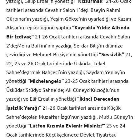
yazdığı, Galip Erdal’ın yönettiği
“Kızılırmak”
21-26 Ocak
tarihleri arasında Cevahir Salon 1’de;Hüseyin Rahmi
Gürpınar’ın yazdığı, Yeşim Gökçe’nin uyarladığı ve Kazım
Akşar’ın rejisörlüğünü yaptığı
“Kuyruklu Yıldız Altında
Bir İzdivaç”
21-26 Ocak tarihleri arasında Cevahir Salon
2’de;Moira Buffini’nin yazdığı, Serdar Biliş’in dilimize
çevirdiği ve Mehmet Birkiye’nin yönettiği
“Sessizlik”
21,
22, 25 ve 26 Ocak tarihlerinde Üsküdar Tekel
Sahne’de;Irmak Bahçeci’nin yazdığı, Saydam Yeniay’ın
yönettiği
“Michelangelo”
23-25 Ocak tarihleri arasında
Üsküdar Stüdyo Sahne’de; Ali Cüneyd Kılcıoğlu’nun
yazdığı ve Elif Erdal’ın yönettiği
“İkinci Dereceden
İşsizlik Yanığı”
21-26 Ocak tarihleri arasında Küçük
Sahne’de;olan Muzaffer İzgü’nün yazdığı, Mutlu Güney’in
yönettiği
“Lütfen Kızımla Evlenir Misiniz?”
23 ve 24
Ocak tarihlerinde Küçükçekmece Devlet Tiyatrosu