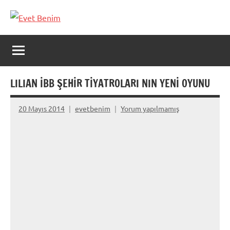
İçeriğe
geç
Evet
Benim
LILIAN İBB ŞEHİR TİYATROLARI NIN YENİ OYUNU
20 Mayıs 2014
evetbenim
Yorum yapılmamış