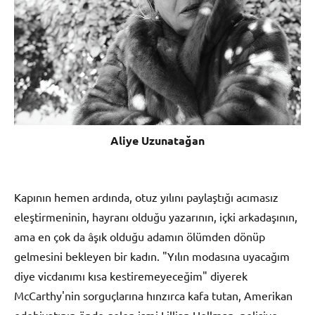
Aliye Uzunatağan
Kapının hemen ardında, otuz yılını paylaştığı acımasız
eleştirmeninin, hayranı olduğu yazarının, içki arkadaşının,
ama en çok da âşık olduğu adamın ölümden dönüp
gelmesini bekleyen bir kadın. "Yılın modasına uyacağım
diye vicdanımı kısa kestiremeyeceğim" diyerek
McCarthy'nin sorguçlarına hınzırca kafa tutan, Amerikan
edebiyatının önde gelen ismi Lillian Hellman, polisiye