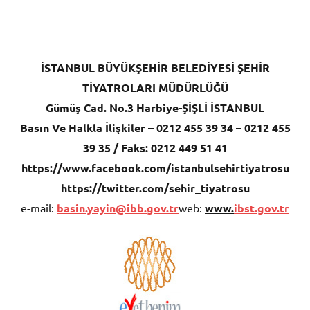
İSTANBUL BÜYÜKŞEHİR BELEDİYESİ ŞEHİR
TİYATROLARI MÜDÜRLÜĞÜ
Gümüş Cad. No.3 Harbiye-ŞİŞLİ İSTANBUL
Basın Ve Halkla İlişkiler – 0212 455 39 34 – 0212 455
39 35 / Faks: 0212 449 51 41
https://www.facebook.com/istanbulsehirtiyatrosu
https://twitter.com/sehir_tiyatrosu
e-mail:
basin.yayin@ibb.gov.tr
web:
www.
ibst.gov.tr