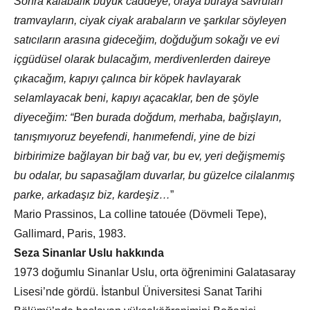
Sonra kalabalık büyük caddeye, oraya buraya savrulan
tramvayların, ciyak ciyak arabaların ve şarkılar söyleyen
satıcıların arasına gideceğim, doğduğum sokağı ve evi
içgüdüsel olarak bulacağım, merdivenlerden daireye
çıkacağım, kapıyı çalınca bir köpek havlayarak
selamlayacak beni, kapıyı açacaklar, ben de şöyle
diyeceğim: “Ben burada doğdum, merhaba, bağışlayın,
tanışmıyoruz beyefendi, hanımefendi, yine de bizi
birbirimize bağlayan bir bağ var, bu ev, yeri değişmemiş
bu odalar, bu sapasağlam duvarlar, bu güzelce cilalanmış
parke, arkadaşız biz, kardeşiz…
”
Mario Prassinos, La colline tatouée (Dövmeli Tepe),
Gallimard, Paris, 1983.
Seza Sinanlar Uslu hakkında
1973 doğumlu Sinanlar Uslu, orta öğrenimini Galatasaray
Lisesi’nde gördü. İstanbul Üniversitesi Sanat Tarihi