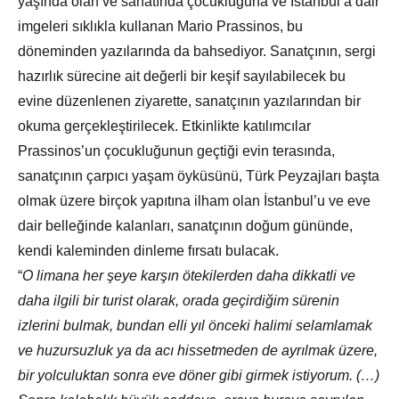
yaşında olan ve sanatında çocukluğuna ve İstanbul’a dair
imgeleri sıklıkla kullanan Mario Prassinos, bu
döneminden yazılarında da bahsediyor. Sanatçının, sergi
hazırlık sürecine ait değerli bir keşif sayılabilecek bu
evine düzenlenen ziyarette, sanatçının yazılarından bir
okuma gerçekleştirilecek. Etkinlikte katılımcılar
Prassinos’un çocukluğunun geçtiği evin terasında,
sanatçının çarpıcı yaşam öyküsünü, Türk Peyzajları başta
olmak üzere birçok yapıtına ilham olan İstanbul’u ve eve
dair belleğinde kalanları, sanatçının doğum gününde,
kendi kaleminden dinleme fırsatı bulacak.
“
O limana her şeye karşın ötekilerden daha dikkatli ve
daha ilgili bir turist olarak, orada geçirdiğim sürenin
izlerini bulmak, bundan elli yıl önceki halimi selamlamak
ve huzursuzluk ya da acı hissetmeden de ayrılmak üzere,
bir yolculuktan sonra eve döner gibi girmek istiyorum. (…)