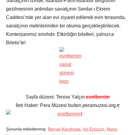
Sanatçının İzinde, İstanbul-Paris-İstanbul sergisinin
gezilmesinin ardından sanatçının Serdar-ı Ekrem
Caddesi’nde yer alan evi ziyaret edilerek evin terasında,
sanatçının metinlerinden bir okuma gerçekleştirilecek.
Kontenjanımız sınırlıdır. Etkinliğin biletleri, yalnızca
Biletix’te!
Sayfa düzeni: Tenise Yalçın
evetbenim
İleti Haber: Pera Müzesi bulten.peramuzesi.org.tr
Şununla etiketlenmiş:
Berrak Karahoda
,
Işıl Ertüzün
,
Mario