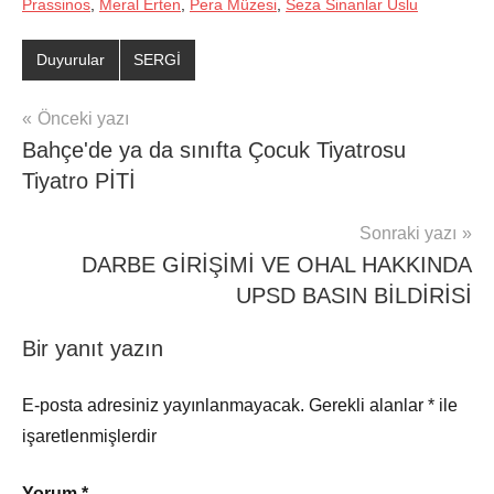
Prassinos
,
Meral Erten
,
Pera Müzesi
,
Seza Sinanlar Uslu
Duyurular
SERGİ
Yazı
Önceki yazı
Bahçe'de ya da sınıfta Çocuk Tiyatrosu
gezinmesi
Tiyatro PİTİ
Sonraki yazı
DARBE GİRİŞİMİ VE OHAL HAKKINDA
UPSD BASIN BİLDİRİSİ
Bir yanıt yazın
E-posta adresiniz yayınlanmayacak.
Gerekli alanlar
*
ile
işaretlenmişlerdir
Yorum
*