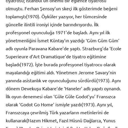
tiyatrosu; İstanbul’un önemli bir eğlence tiyatrosu
olmuştu. Ferhan Şensoy’un skeçi ilk gösterimde beğeni
toplamıştı(1970). Öyküler yazıyor, her tümcesinde
güncelle ilintili ironiyi içinde barındırıyordu. İlk
profesyonel oyunculuğa 1971’de başladı. Aynı yıl ilk
yönetmenliğini İsmet Küntay’ın yazdığı ‘Güm Güm Güm’
adlı oyunla Paravana Kabare’de yaptı. Strazburg’da ‘Ecole
Superieure d’Art Dramatique’de tiyatro eğitimine
başladı(1972). İşte burada profesyonel tiyatrocu olarak
mayalandığı eğitimi aldı. Yönetmen Jerome Savary’nin
yanında asistanlık ve oyunculuğunu sürdürdü(1973). Aynı
dönem Devekuşu Kabare’de ‘Haneler’ adlı yapıtı oynandı.
İlk oyun denemesi olan ‘Güle Güle Godot’yu’ Fransızca
olarak ‘Godot Go Home’ ismiyle yazdı(1973). Aynı yıl,
Fransızcaya çevrilmiş Türk yazarların metinlerini de
kullanarak(Nazım Hikmet, Fazıl Hüsnü Dağlarca, Yunus