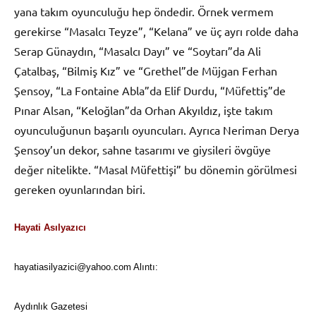
yana takım oyunculuğu hep öndedir. Örnek vermem
gerekirse “Masalcı Teyze”, “Kelana” ve üç ayrı rolde daha
Serap Günaydın, “Masalcı Dayı” ve “Soytarı”da Ali
Çatalbaş, “Bilmiş Kız” ve “Grethel”de Müjgan Ferhan
Şensoy, “La Fontaine Abla”da Elif Durdu, “Müfettiş”de
Pınar Alsan, “Keloğlan”da Orhan Akyıldız, işte takım
oyunculuğunun başarılı oyuncuları. Ayrıca Neriman Derya
Şensoy’un dekor, sahne tasarımı ve giysileri övgüye
değer nitelikte. “Masal Müfettişi” bu dönemin görülmesi
gereken oyunlarından biri.
Hayati Asılyazıcı
hayatiasilyazici@yahoo.com Alıntı:
Aydınlık Gazetesi