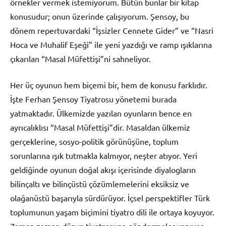
örnekler vermek istemiyorum. Bütün bunlar bir kitap
konusudur; onun üzerinde çalışıyorum. Şensoy, bu
dönem repertuvardaki “İşsizler Cennete Gider” ve “Nasri
Hoca ve Muhalif Eşeği” ile yeni yazdığı ve ramp ışıklarına
çıkarılan “Masal Müfettişi”ni sahneliyor.
Her üç oyunun hem biçemi bir, hem de konusu farklıdır.
İşte Ferhan Şensoy Tiyatrosu yönetemi burada
yatmaktadır. Ülkemizde yazılan oyunların bence en
ayrıcalıklısı “Masal Müfettişi”dir. Masaldan ülkemiz
gerçeklerine, sosyo-politik görünüşüne, toplum
sorunlarına ışık tutmakla kalmıyor, neşter atıyor. Yeri
geldiğinde oyunun doğal akışı içerisinde diyalogların
bilinçaltı ve bilinçüstü çözümlemelerini eksiksiz ve
olağanüstü başarıyla sürdürüyor. İçsel perspektifler Türk
toplumunun yaşam biçimini tiyatro dili ile ortaya koyuyor.
Zaman zaman dünya tiyatrosuna göndermeler yapıyor.