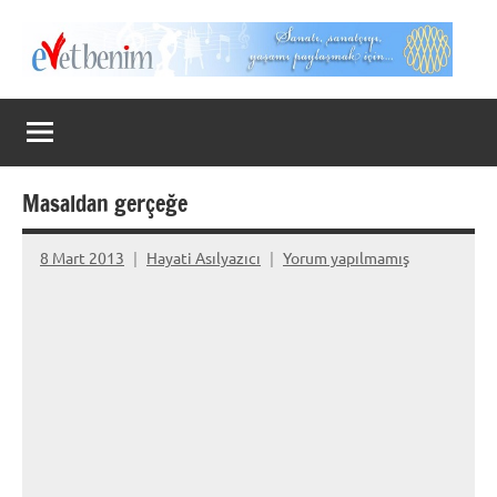
İçeriğe
geç
Evet
Benim
Masaldan gerçeğe
8 Mart 2013
Hayati Asılyazıcı
Yorum yapılmamış