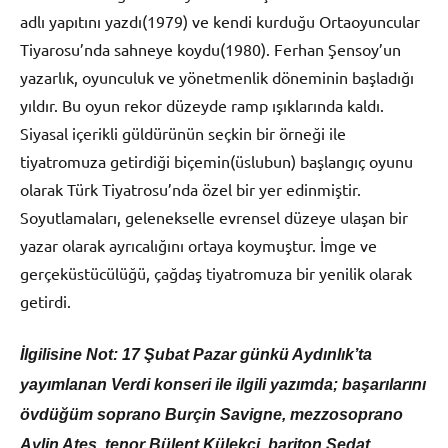
adlı yapıtını yazdı(1979) ve kendi kurduğu Ortaoyuncular
Tiyarosu’nda sahneye koydu(1980). Ferhan Şensoy’un
yazarlık, oyunculuk ve yönetmenlik döneminin başladığı
yıldır. Bu oyun rekor düzeyde ramp ışıklarında kaldı.
Siyasal içerikli güldürünün seçkin bir örneği ile
tiyatromuza getirdiği biçemin(üslubun) başlangıç oyunu
olarak Türk Tiyatrosu’nda özel bir yer edinmiştir.
Soyutlamaları, gelenekselle evrensel düzeye ulaşan bir
yazar olarak ayrıcalığını ortaya koymuştur. İmge ve
gerçeküstücülüğü, çağdaş tiyatromuza bir yenilik olarak
getirdi.
İlgilisine Not: 17 Şubat Pazar günkü Aydınlık’ta
yayımlanan Verdi konseri ile ilgili yazımda; başarılarını
övdüğüm soprano Burçin Savigne, mezzosoprano
Aylin Ateş, tenor Bülent Külekçi, bariton Sedat