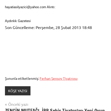
hayatiasilyazici@yahoo.com Alıntı:
Aydınlık Gazetesi
Son Güncelleme: Perşembe, 28 Şubat 2013 18:48
Şununla etiketlenmiş:
Ferhan Şensoy Tiyatrosu
KÖŞE YAZISI
Yazı
Önceki yazı
ZENGİN MUTFAĞI, İBB Şehir Tiyatroları Yeni Oyun