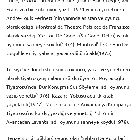
Emre) ‘Proche-Orient Lointain!’ (Iraktır Yakın-Doğu!) adlı
Fransızca bir kolaj oyun yazdı. 1974 yılında yönetmen
Andre-Louis Perinetti’nin yanında asistan ve oyuncu
olarak çalıştı. Montreal’de Theatre Patriote’da Fransızca
olarak yazdığı ‘Ce Fou De Gogol’ (Şu Gogol Delisi) isimli
oyununu sahneye koydu(1974). Montreal’de Ce Fou De
Gogol’le en iyi yabancı yazar ödülünü aldı(1975).
Türkiye’ye döndükten sonra oyuncu, yazar ve yönetmen
olarak tiyatro çalışmalarını sürdürüyor. Ali Poyrazoğlu
Tiyatrosu’nda ‘Dur Konuşma Sus Söyleme’ adlı oyununu
yazıp yönetti(1976). Kazancı Yokuşu adlı ilk kitabı
yayınlandı(1977). Mete İnselel ile Anyamanya Kumpanya
Tiyatrosu’nu kurdu; yazdığı ve yönettiği ‘İdi Amin
Avantadan Lavanta’ adlı oyununu sahneye koydu(1978).
Benzersiz bir güldürü oyunu olan ‘Şahları Da Vururlar’