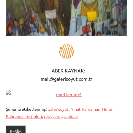
HABER KAYNAK:
mail
@galerisoyut.com.tr
Şununla etiketlenmiş:
Galer soyut
,
Nihat Kahraman
,
Nihat
Kahraman resimleri
,
resi
,
sergi
,
tablolar
RESİM