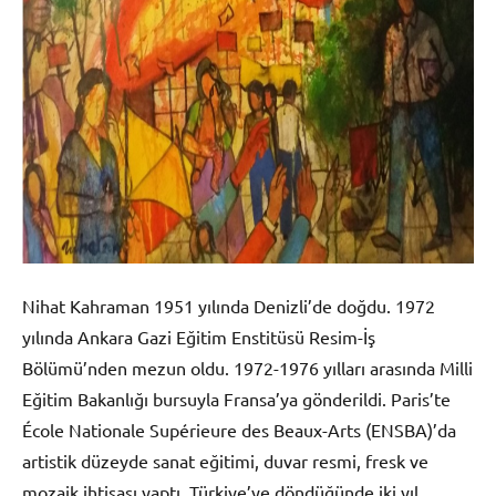
Nihat Kahraman 1951 yılında Denizli’de doğdu. 1972
yılında Ankara Gazi Eğitim Enstitüsü Resim-İş
Bölümü’nden mezun oldu. 1972-1976 yılları arasında Milli
Eğitim Bakanlığı bursuyla Fransa’ya gönderildi. Paris’te
École Nationale Supérieure des Beaux-Arts (ENSBA)’da
artistik düzeyde sanat eğitimi, duvar resmi, fresk ve
mozaik ihtisası yaptı. Türkiye’ye döndüğünde iki yıl