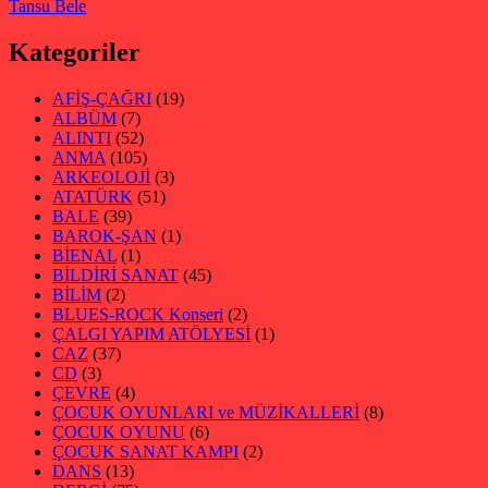
Tansu Bele
Kategoriler
AFİŞ-ÇAĞRI
(19)
ALBÜM
(7)
ALINTI
(52)
ANMA
(105)
ARKEOLOJİ
(3)
ATATÜRK
(51)
BALE
(39)
BAROK-ŞAN
(1)
BİENAL
(1)
BİLDİRİ SANAT
(45)
BİLİM
(2)
BLUES-ROCK Konseri
(2)
ÇALGI YAPIM ATÖLYESİ
(1)
CAZ
(37)
CD
(3)
ÇEVRE
(4)
ÇOCUK OYUNLARI ve MÜZİKALLERİ
(8)
ÇOCUK OYUNU
(6)
ÇOCUK SANAT KAMPI
(2)
DANS
(13)