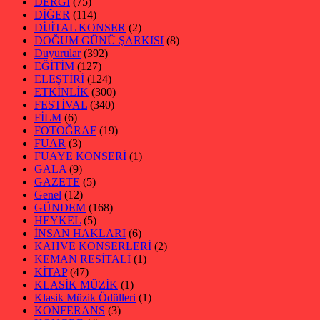
DERGİ
(75)
DİĞER
(114)
DİJİTAL KONSER
(2)
DOĞUM GÜNÜ ŞARKISI
(8)
Duyurular
(392)
EĞİTİM
(127)
ELEŞTİRİ
(124)
ETKİNLİK
(300)
FESTİVAL
(340)
FİLM
(6)
FOTOĞRAF
(19)
FUAR
(3)
FUAYE KONSERİ
(1)
GALA
(9)
GAZETE
(5)
Genel
(12)
GÜNDEM
(168)
HEYKEL
(5)
İNSAN HAKLARI
(6)
KAHVE KONSERLERİ
(2)
KEMAN RESİTALİ
(1)
KİTAP
(47)
KLASİK MÜZİK
(1)
Klasik Müzik Ödülleri
(1)
KONFERANS
(3)