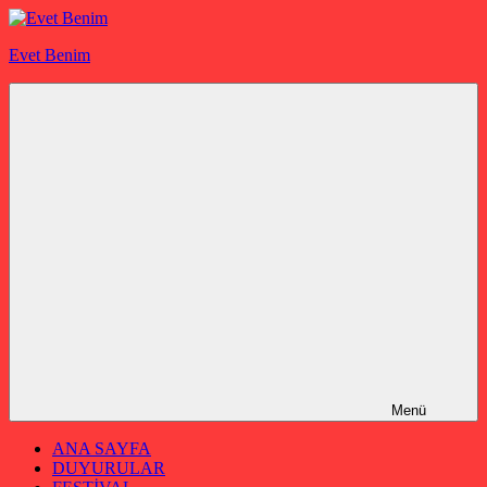
İçeriğe
geç
Evet Benim
Menü
ANA SAYFA
DUYURULAR