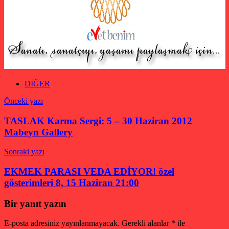
DİĞER
Yazı
Önceki yazı
gezinmesi
TASLAK Karma Sergi: 5 – 30 Haziran 2012
Mabeyn Gallery
Sonraki yazı
EKMEK PARASI VEDA EDİYOR! özel
gösterimleri 8, 15 Haziran 21:00
Bir yanıt yazın
E-posta adresiniz yayınlanmayacak.
Gerekli alanlar
*
ile