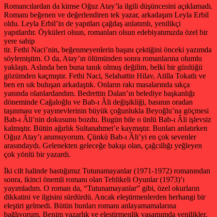
Romancılardan da kimse Oğuz Atay’la ilgili düşüncesini açıklamadı.
Romanı beğenen ve değerlendiren tek yazar, arkadaşım Leyla Erbil
oldu. Leyla Erbil’in de yapıtları çağdaş anlatımlı, yenilikçi
yapıtlardır. Öyküleri olsun, romanları olsun edebiyatımızda özel bir
yere sahip
tir. Fethi Naci’nin, beğenmeyenlerin başını çektiğini önceki yazımda
söylemiştim. O da, Atay’ın ölümünden sonra romanlarına olumlu
yaklaştı. Aslında ben buna tanık olmuş değilim, belki bir günlüğü
gözümden kaçmıştır. Fethi Naci, Selahattin Hilav, Atilla Tokatlı ve
ben en sık buluşan arkadaştık. Onların rakı masalarında sıkça
yanında olanlardandım. Bedrettin Dalan’ın belediye başkanlığı
döneminde Cağaloğlu ve Bab-ı Âli değişikliği, basının oradan
taşınması ve yayınevlerinin büyük çoğunlukla Beyoğlu’na göçmesi
Bab-ı Âli’nin dokusunu bozdu. Bugün bile o ünlü Bab-ı Âli işlevsiz
kalmıştır. Bütün ağırlık Sultanahmet’e kaymıştır. Bunları anlatırken
Oğuz Atay’ı anımsıyorum. Çünkü Bab-ı Âli’yi en çok sevenler
arasındaydı. Gelenekten geleceğe bakışı olan, çağcıllığı yeğleyen
çok yönlü bir yazardı.
İki cilt halinde bastığımız Tutunamayanlar (1971-1972) romanından
sonra, ikinci önemli romanı olan Tehlikeli Oyunlar (1973)’ı
yayımladım. O roman da, “Tutunamayanlar” gibi, özel okurların
dikkatini ve ilgisini sürdürdü. Ancak eleştirmenlerden herhangi bir
eleştiri gelmedi. Bütün bunları romanı anlayamamalarına
bağlıyorum. Benim yazarlık ve eleştirmenlik yaşamımda yenilikler,