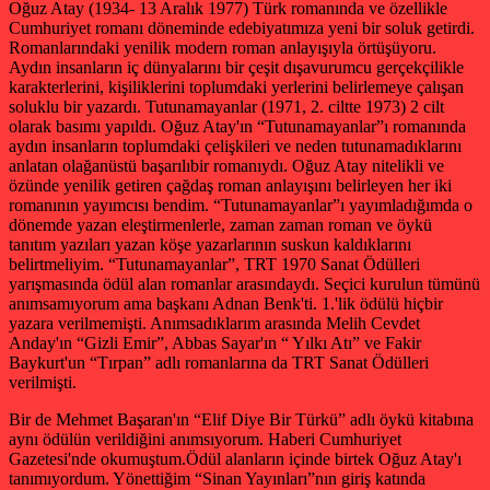
Oğuz Atay (1934- 13 Aralık 1977) Türk romanında ve özellikle
Cumhuriyet romanı döneminde edebiyatımıza yeni bir soluk getirdi.
Romanlarındaki yenilik modern roman anlayışıyla örtüşüyoru.
Aydın insanların iç dünyalarını bir çeşit dışavurumcu gerçekçilikle
karakterlerini, kişiliklerini toplumdaki yerlerini belirlemeye çalışan
soluklu bir yazardı. Tutunamayanlar (1971, 2. ciltte 1973) 2 cilt
olarak basımı yapıldı. Oğuz Atay'ın “Tutunamayanlar”ı romanında
aydın insanların toplumdaki çelişkileri ve neden tutunamadıklarını
anlatan olağanüstü başarılıbir romanıydı. Oğuz Atay nitelikli ve
özünde yenilik getiren çağdaş roman anlayışını belirleyen her iki
romanının yayımcısı bendim. “Tutunamayanlar”ı yayımladığımda o
dönemde yazan eleştirmenlerle, zaman zaman roman ve öykü
tanıtım yazıları yazan köşe yazarlarının suskun kaldıklarını
belirtmeliyim. “Tutunamayanlar”, TRT 1970 Sanat Ödülleri
yarışmasında ödül alan romanlar arasındaydı. Seçici kurulun tümünü
anımsamıyorum ama başkanı Adnan Benk'ti. 1.'lik ödülü hiçbir
yazara verilmemişti. Anımsadıklarım arasında Melih Cevdet
Anday'ın “Gizli Emir”, Abbas Sayar'ın “ Yılkı Atı” ve Fakir
Baykurt'un “Tırpan” adlı romanlarına da TRT Sanat Ödülleri
verilmişti.
Bir de Mehmet Başaran'ın “Elif Diye Bir Türkü” adlı öykü kitabına
aynı ödülün verildiğini anımsıyorum. Haberi Cumhuriyet
Gazetesi'nde okumuştum.Ödül alanların içinde birtek Oğuz Atay'ı
tanımıyordum. Yönettiğim “Sinan Yayınları”nın giriş katında