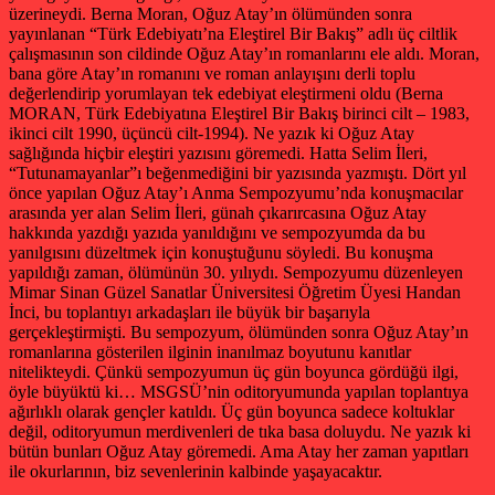
üzerineydi. Berna Moran, Oğuz Atay’ın ölümünden sonra
yayınlanan “Türk Edebiyatı’na Eleştirel Bir Bakış” adlı üç ciltlik
çalışmasının son cildinde Oğuz Atay’ın romanlarını ele aldı. Moran,
bana göre Atay’ın romanını ve roman anlayışını derli toplu
değerlendirip yorumlayan tek edebiyat eleştirmeni oldu (Berna
MORAN, Türk Edebiyatına Eleştirel Bir Bakış birinci cilt – 1983,
ikinci cilt 1990, üçüncü cilt-1994). Ne yazık ki Oğuz Atay
sağlığında hiçbir eleştiri yazısını göremedi. Hatta Selim İleri,
“Tutunamayanlar”ı beğenmediğini bir yazısında yazmıştı. Dört yıl
önce yapılan Oğuz Atay’ı Anma Sempozyumu’nda konuşmacılar
arasında yer alan Selim İleri, günah çıkarırcasına Oğuz Atay
hakkında yazdığı yazıda yanıldığını ve sempozyumda da bu
yanılgısını düzeltmek için konuştuğunu söyledi. Bu konuşma
yapıldığı zaman, ölümünün 30. yılıydı. Sempozyumu düzenleyen
Mimar Sinan Güzel Sanatlar Üniversitesi Öğretim Üyesi Handan
İnci, bu toplantıyı arkadaşları ile büyük bir başarıyla
gerçekleştirmişti. Bu sempozyum, ölümünden sonra Oğuz Atay’ın
romanlarına gösterilen ilginin inanılmaz boyutunu kanıtlar
nitelikteydi. Çünkü sempozyumun üç gün boyunca gördüğü ilgi,
öyle büyüktü ki… MSGSÜ’nin oditoryumunda yapılan toplantıya
ağırlıklı olarak gençler katıldı. Üç gün boyunca sadece koltuklar
değil, oditoryumun merdivenleri de tıka basa doluydu. Ne yazık ki
bütün bunları Oğuz Atay göremedi. Ama Atay her zaman yapıtları
ile okurlarının, biz sevenlerinin kalbinde yaşayacaktır.