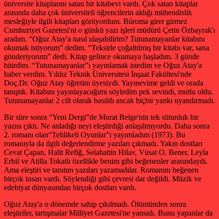
üniversite kitaplarını satan bir kitabevi vardı. Çok satan kitaplar
arasında daha çok üniversiteli öğrencilerin aldığı mühendislik
mesleğiyle ilgili kitapları görüyordum. Büroma girer girmez
Cumhuriyet Gazetesi'ni o günkü yazı işleri müdürü Çetin Özbayrak'ı
aradım. “Oğuz Atay'a nasıl ulaşabilirim? Tutunamayanlar kitabını
okumak istiyorum” dedim. “Teksirle çoğaltılmış bir kitabı var, sana
gönderiyorum” dedi. Kitap gelince okumaya başladım. 3 günde
bitirdim. “Tutunamayanlar”ı yayınlamak istedim ve Oğuz Atay'a
haber verdim. Yıldız Teknik Üniversitesi İnşaat Fakültesi'nde
Doç.Dr. Oğuz Atay öğretim üyesiydi. Yayınevime geldi ve orada
tanıştık. Kitabını yayınlayacağımı söyledim pek sevindi, mutlu oldu.
Tutunamayanlar 2 cilt olarak basıldı ancak hiçbir yankı uyandırmadı.
Bir süre sonra “Yeni Dergi”de Murat Belge'nin tek sütunluk bir
yazısı çıktı. Ne anladığı neyi eleştirdiği anlaşılmıyordu. Daha sonra
2. romanı olan“Tehlikeli Oyunlar”ı yayımladım (1973). Bu
romanıyla da ilgili değerlendirme yazıları çıkmadı. Yakın dostları
Cevat Çapan, Halit Refiğ, Selahattin Hilav, Vüsat O. Bener, Leyla
Erbil ve Atilla Tokatlı özellikle benim gibi beğenenler arasındaydı.
Ama eleştiri ve tanıtım yazıları yazamadılar. Romanını beğenen
birçok insan vardı. Söylendiği gibi çevresi dar değildi. Müzik ve
edebiyat dünyasından birçok dostları vardı.
Oğuz Atay'a o dönemde sahip çıkılmadı. Ölümünden sonra
eleştiriler, tartışmalar Milliyet Gazetesi'ne yansıdı. Bunu yapanlar da