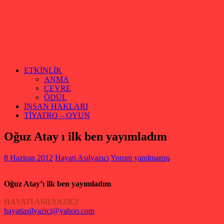
ETKİNLİK
ANMA
ÇEVRE
ÖDÜL
İNSAN HAKLARI
TİYATRO – OYUN
Oğuz Atay ı ilk ben yayımladım
8 Haziran 2012
Hayati Asılyazıcı
Yorum yapılmamış
Oğuz Atay’ı ilk ben yayımladım
HAYATİ ASILYAZICI
hayatiasilyazici@yahoo.com