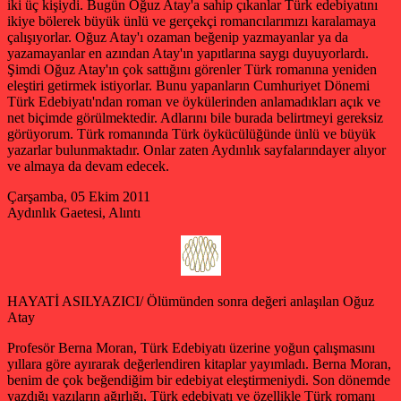
iki üç kişiydi. Bugün Oğuz Atay'a sahip çıkanlar Türk edebiyatını
ikiye bölerek büyük ünlü ve gerçekçi romancılarımızı karalamaya
çalışıyorlar. Oğuz Atay'ı ozaman beğenip yazmayanlar ya da
yazamayanlar en azından Atay'ın yapıtlarına saygı duyuyorlardı.
Şimdi Oğuz Atay'ın çok sattığını görenler Türk romanına yeniden
eleştiri getirmek istiyorlar. Bunu yapanların Cumhuriyet Dönemi
Türk Edebiyatı'ndan roman ve öykülerinden anlamadıkları açık ve
net biçimde görülmektedir. Adlarını bile burada belirtmeyi gereksiz
görüyorum. Türk romanında Türk öykücülüğünde ünlü ve büyük
yazarlar bulunmaktadır. Onlar zaten Aydınlık sayfalarındayer alıyor
ve almaya da devam edecek.
Çarşamba, 05 Ekim 2011
Aydınlık Gaetesi, Alıntı
HAYATİ ASILYAZICI/ Ölümünden sonra değeri anlaşılan Oğuz
Atay
Profesör Berna Moran, Türk Edebiyatı üzerine yoğun çalışmasını
yıllara göre ayırarak değerlendiren kitaplar yayımladı. Berna Moran,
benim de çok beğendiğim bir edebiyat eleştirmeniydi. Son dönemde
yazdığı yazıların ağırlığı, Türk edebiyatı ve özellikle Türk romanı