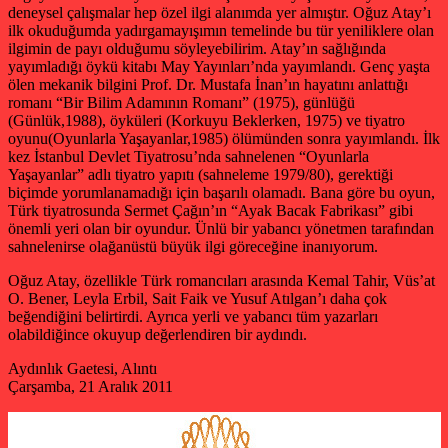
deneysel çalışmalar hep özel ilgi alanımda yer almıştır. Oğuz Atay’ı
ilk okuduğumda yadırgamayışımın temelinde bu tür yeniliklere olan
ilgimin de payı olduğumu söyleyebilirim. Atay’ın sağlığında
yayımladığı öykü kitabı May Yayınları’nda yayımlandı. Genç yaşta
ölen mekanik bilgini Prof. Dr. Mustafa İnan’ın hayatını anlattığı
romanı “Bir Bilim Adamının Romanı” (1975), günlüğü
(Günlük,1988), öyküleri (Korkuyu Beklerken, 1975) ve tiyatro
oyunu(Oyunlarla Yaşayanlar,1985) ölümünden sonra yayımlandı. İlk
kez İstanbul Devlet Tiyatrosu’nda sahnelenen “Oyunlarla
Yaşayanlar” adlı tiyatro yapıtı (sahneleme 1979/80), gerektiği
biçimde yorumlanamadığı için başarılı olamadı. Bana göre bu oyun,
Türk tiyatrosunda Sermet Çağın’ın “Ayak Bacak Fabrikası” gibi
önemli yeri olan bir oyundur. Ünlü bir yabancı yönetmen tarafından
sahnelenirse olağanüstü büyük ilgi göreceğine inanıyorum.
Oğuz Atay, özellikle Türk romancıları arasında Kemal Tahir, Vüs’at
O. Bener, Leyla Erbil, Sait Faik ve Yusuf Atılgan’ı daha çok
beğendiğini belirtirdi. Ayrıca yerli ve yabancı tüm yazarları
olabildiğince okuyup değerlendiren bir aydındı.
Aydınlık Gaetesi, Alıntı
Çarşamba, 21 Aralık 2011