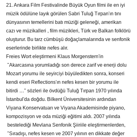
21. Ankara Film Festivalinde Büyük Oyun filmi ile en iyi
müzik ödülüne layık görülen Sabri Tuluğ Tırpan'ın tını
dünyasının temellerini batı müziği geleneği, amerikan
cazı ve müzikalleri , film müzikleri, Türk ve Balkan folklörü
oluşturur. Bu tarz cümbüşü doğaçlamalarında ve senfonik
eserlerinde birlikte nefes alır.
Freies Wort eleştirmeni Klaus Morgenstern'in
"Akarcasına yorumladığı son derece zarif ve enerji dolu
Mozart yorumu ile seyirciyi büyüledikten sonra, konseri
kendi eseri Reflections'ın nefes kesen bir yorumu ile
bitirdi …" sözleri ile övdüğü Tuluğ Tırpan 1970 yılında
İstanbul'da doğdu. Bilkent Üniversitesinin ardından
Viyana Konservatuarı ve Viyana Akademisinde piyano,
kompozisyon ve oda müziği eğitimi aldı. 2007 yılında
bestelediği Mevlana Senfonik Şiiriile eleştirmenlerden,
"Sıradışı, nefes kesen ve 2007 yılının en dikkate değer