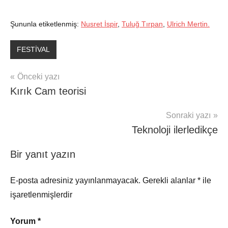
Şununla etiketlenmiş:
Nusret İspir
,
Tuluğ Tırpan
,
Ulrich Mertin.
FESTİVAL
Yazı
Önceki yazı
Kırık Cam teorisi
gezinmesi
Sonraki yazı
Teknoloji ilerledikçe
Bir yanıt yazın
E-posta adresiniz yayınlanmayacak.
Gerekli alanlar
*
ile
işaretlenmişlerdir
Yorum
*