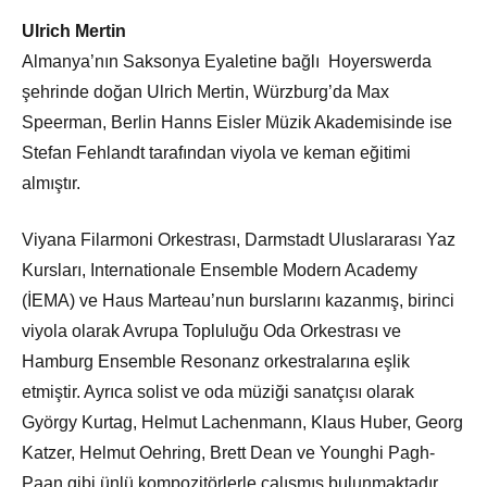
Ulrich Mertin
Almanya’nın Saksonya Eyaletine bağlı Hoyerswerda
şehrinde doğan Ulrich Mertin, Würzburg’da Max
Speerman, Berlin Hanns Eisler Müzik Akademisinde ise
Stefan Fehlandt tarafından viyola ve keman eğitimi
almıştır.
Viyana Filarmoni Orkestrası, Darmstadt Uluslararası Yaz
Kursları, Internationale Ensemble Modern Academy
(İEMA) ve Haus Marteau’nun burslarını kazanmış, birinci
viyola olarak Avrupa Topluluğu Oda Orkestrası ve
Hamburg Ensemble Resonanz orkestralarına eşlik
etmiştir. Ayrıca solist ve oda müziği sanatçısı olarak
György Kurtag, Helmut Lachenmann, Klaus Huber, Georg
Katzer, Helmut Oehring, Brett Dean ve Younghi Pagh-
Paan gibi ünlü kompozitörlerle çalışmış bulunmaktadır.