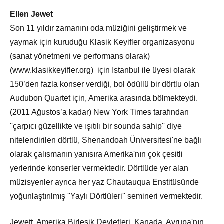
Ellen Jewet
Son 11 yıldır zamanını oda müziğini geliştirmek ve
yaymak için kuruduğu Klasik Keyifler organizasyonu
(sanat yönetmeni ve performans olarak)
(www.klasikkeyifler.org) için Istanbul ile üyesi olarak
150’den fazla konser verdiği, bol ödüllü bir dörtlu olan
Audubon Quartet için, Amerika arasında bölmekteydi.
(2011 Ağustos’a kadar) New York Times tarafından
''çarpıcı güzellikte ve ışıtılı bir sounda sahip'' diye
nitelendirilen dörtlü, Shenandoah Üniversitesi'ne bağlı
olarak çalısmanın yanısıra Amerika'nın çok çesitli
yerlerinde konserler vermektedir. Dörtlüde yer alan
müzisyenler ayrıca her yaz Chautauqua Enstitüsünde
yoğunlaştırılmış ''Yaylı Dörtlüleri'' semineri vermektedir.
Jewett, Amerika Birleşik Devletleri, Kanada, Avrupa'nın