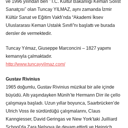
ve 1996 yılından beri "T.C. Kültür Bakanlığı Keman Solist
Sanatçısı" olan Tuncay YILMAZ, aynı zamanda İzmir
Kültür Sanat ve Eğitim Vakfı’nda “Akademi İksev
Uluslararası Keman Ustalık Sınıfı”nı başlattı ve burada
dersler de vermektedir.
Tuncay Yılmaz, Giuseppe Marconcini – 1827 yapımı
kemanıyla çalmaktadır.
http://www.tuncayyilmaz.com/
Gustav Rivinius
1965 doğumlu, Gustav Rivinius müzikal bir aile içinde
büyüdü. Altı yaşındayken Münih’te Hermann Dirr ile çello
çalışmaya başladı. Uzun yıllar boyunca, Saarbrücken’de
Ulrich Voss ile sürdürdüğü çalışmalarını, Claus
Kanngiesser, David Geringas ve New York'taki Juilliard
School'da Zara Nelsova ile devam ettirdi ve Heinrich