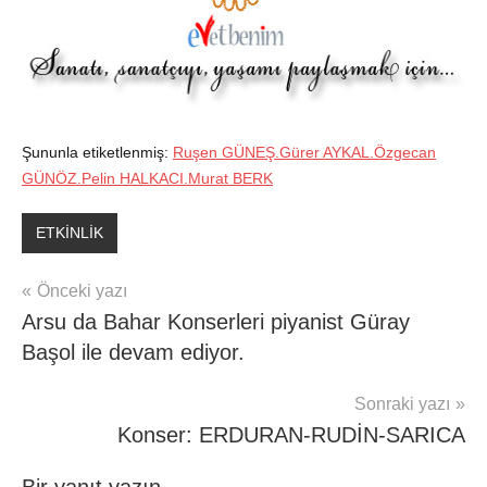
Şununla etiketlenmiş:
Ruşen GÜNEŞ.Gürer AYKAL.Özgecan
GÜNÖZ.Pelin HALKACI.Murat BERK
ETKİNLİK
Yazı
Önceki yazı
Arsu da Bahar Konserleri piyanist Güray
gezinmesi
Başol ile devam ediyor.
Sonraki yazı
Konser: ERDURAN-RUDİN-SARICA
Bir yanıt yazın