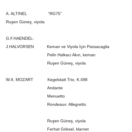
A. ALTINEL “RG75”
Ruşen Güneş, viyola
G.F.HAENDEL-
J.HALVORSEN Keman ve Viyola İçin Passacaglia
Pelin Halkacı Akın, keman
Ruşen Güneş, viyola
W.A. MOZART Kegelstatt Trio, K.498
Andante
Menuetto
Rondeaux: Allegretto
Ruşen Güneş, viyola
Ferhat Göksel, klarnet