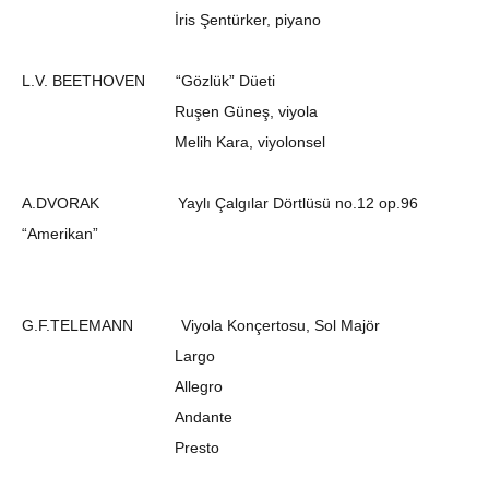
İris Şentürker, piyano
L.V. BEETHOVEN “Gözlük” Düeti
Ruşen Güneş, viyola
Melih Kara, viyolonsel
A.DVORAK Yaylı Çalgılar Dörtlüsü no.12 op.96
“Amerikan”
G.F.TELEMANN Viyola Konçertosu, Sol Majör
Largo
Allegro
Andante
Presto