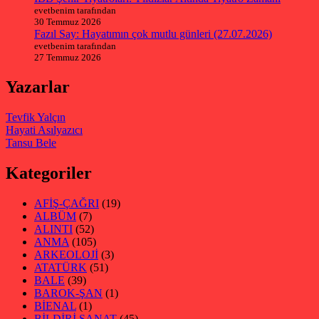
evetbenim tarafından
30 Temmuz 2026
Fazıl Say: Hayatımın çok mutlu günleri (27.07.2026)
evetbenim tarafından
27 Temmuz 2026
Yazarlar
Tevfik Yalçın
Hayati Asılyazıcı
Tansu Bele
Kategoriler
AFİŞ-ÇAĞRI
(19)
ALBÜM
(7)
ALINTI
(52)
ANMA
(105)
ARKEOLOJİ
(3)
ATATÜRK
(51)
BALE
(39)
BAROK-ŞAN
(1)
BİENAL
(1)
BİLDİRİ SANAT
(45)