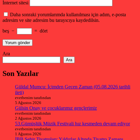
İnternet sitesi
Daha sonraki yorumlarımda kullanılması için adım, e-posta
adresim ve site adresim bu tarayıcıya kaydedilsin.
beş
−
=
dört
Ara
Ara
Son Yazılar
Güldal Mumcu: İçimden Geçen Zaman (05.08.2026 tarihli
ileti)
evetbenim tarafından
5 Ağustos 2026
Gülsin Onay ve çocuklarımız gençlerimiz
evetbenim tarafından
2 Ağustos 2026
53.Gümüşlük Müzik Festivali hız kesmeden devam ediyor
evetbenim tarafından
1 Ağustos 2026
İBB Şehir Tiyatroları: Yıldızlar Altında Tiyatro Zamanı