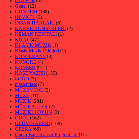
GAZETE
(5)
Genel
(12)
GÜNDEM
(168)
HEYKEL
(5)
İNSAN HAKLARI
(6)
KAHVE KONSERLERİ
(2)
KEMAN RESİTALİ
(1)
KİTAP
(47)
KLASİK MÜZİK
(1)
Klasik Müzik Ödülleri
(1)
KONFERANS
(3)
KONGRE
(4)
KONSER
(912)
KÖŞE YAZISI
(155)
LOGO
(3)
masterclass
(7)
MÜZAYEDE
(2)
MÜZE
(11)
MÜZİK
(281)
MÜZİKALLER
(7)
MÜZİKLİ OYUN
(3)
ÖDÜL
(162)
ÖLÜM HABERİ
(168)
OPERA
(66)
Opera-Bale-Konser Programları
(11)