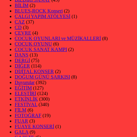
BİLİM
(2)
BLUES-ROCK Konseri
(2)
ÇALGI YAPIM ATÖLYESİ
(1)
CAZ
(37)
CD
(3)
ÇEVRE
(4)
ÇOCUK OYUNLARI ve MÜZİKALLERİ
(8)
ÇOCUK OYUNU
(6)
ÇOCUK SANAT KAMPI
(2)
DANS
(13)
DERGİ
(75)
DİĞER
(114)
DİJİTAL KONSER
(2)
DOĞUM GÜNÜ ŞARKISI
(8)
Duyurular
(392)
EĞİTİM
(127)
ELEŞTİRİ
(124)
ETKİNLİK
(300)
FESTİVAL
(340)
FİLM
(6)
FOTOĞRAF
(19)
FUAR
(3)
FUAYE KONSERİ
(1)
GALA
(9)