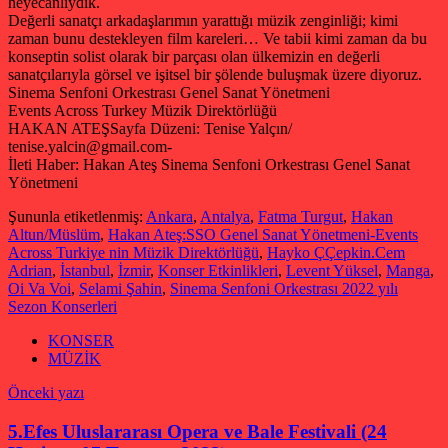
heyecanlıydık.
Değerli sanatçı arkadaşlarımın yarattığı müzik zenginliği; kimi
zaman bunu destekleyen film kareleri… Ve tabii kimi zaman da bu
konseptin solist olarak bir parçası olan ülkemizin en değerli
sanatçılarıyla görsel ve işitsel bir şölende buluşmak üzere diyoruz.
Sinema Senfoni Orkestrası Genel Sanat Yönetmeni
Events Across Turkey Müzik Direktörlüğü
HAKAN ATEŞ
Sayfa Düzeni: Tenise Yalçın/
tenise.yalcin@gmail.com-
İleti Haber: Hakan Ateş Sinema Senfoni Orkestrası Genel Sanat
Yönetmeni
Şununla etiketlenmiş:
Ankara
,
Antalya
,
Fatma Turgut
,
Hakan
Altun/Müslüm
,
Hakan Ateş:SSO Genel Sanat Yönetmeni-Events
Across Turkiye nin Müzik Direktörlüğü
,
Hayko ÇÇepkin.Cem
Adrian
,
İstanbul
,
İzmir
,
Konser Etkinlikleri
,
Levent Yüksel
,
Manga
,
Oi Va Voi
,
Selami Şahin
,
Sinema Senfoni Orkestrası 2022 yılı
Sezon Konserleri
KONSER
MÜZİK
Yazı
Önceki yazı
gezinmesi
5.Efes Uluslararası Opera ve Bale Festivali (24