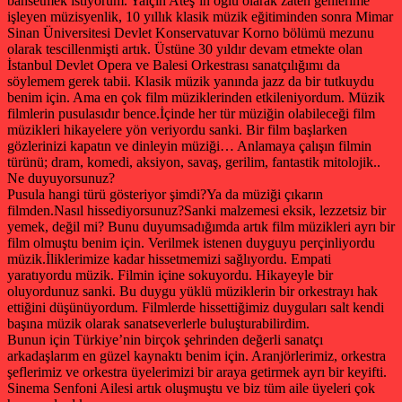
bahsetmek istiyorum. Yalçın Ateş’in oğlu olarak zaten genlerime
işleyen müzisyenlik, 10 yıllık klasik müzik eğitiminden sonra Mimar
Sinan Üniversitesi Devlet Konservatuvar Korno bölümü mezunu
olarak tescillenmişti artık. Üstüne 30 yıldır devam etmekte olan
İstanbul Devlet Opera ve Balesi Orkestrası sanatçılığımı da
söylemem gerek tabii. Klasik müzik yanında jazz da bir tutkuydu
benim için. Ama en çok film müziklerinden etkileniyordum. Müzik
filmlerin pusulasıdır bence.İçinde her tür müziğin olabileceği film
müzikleri hikayelere yön veriyordu sanki. Bir film başlarken
gözlerinizi kapatın ve dinleyin müziği… Anlamaya çalışın filmin
türünü; dram, komedi, aksiyon, savaş, gerilim, fantastik mitolojik..
Ne duyuyorsunuz?
Pusula hangi türü gösteriyor şimdi?Ya da müziği çıkarın
filmden.Nasıl hissediyorsunuz?Sanki malzemesi eksik, lezzetsiz bir
yemek, değil mi? Bunu duyumsadığımda artık film müzikleri ayrı bir
film olmuştu benim için. Verilmek istenen duyguyu perçinliyordu
müzik.İliklerimize kadar hissetmemizi sağlıyordu. Empati
yaratıyordu müzik. Filmin içine sokuyordu. Hikayeyle bir
oluyordunuz sanki. Bu duygu yüklü müziklerin bir orkestrayı hak
ettiğini düşünüyordum. Filmlerde hissettiğimiz duyguları salt kendi
başına müzik olarak sanatseverlerle buluşturabilirdim.
Bunun için Türkiye’nin birçok şehrinden değerli sanatçı
arkadaşlarım en güzel kaynaktı benim için. Aranjörlerimiz, orkestra
şeflerimiz ve orkestra üyelerimizi bir araya getirmek ayrı bir keyifti.
Sinema Senfoni Ailesi artık oluşmuştu ve biz tüm aile üyeleri çok