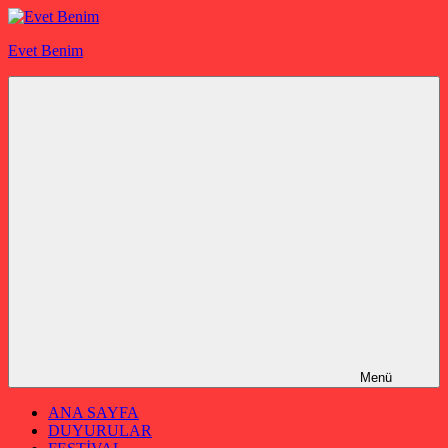
İçeriğe
geç
Evet Benim
Menü
ANA SAYFA
DUYURULAR