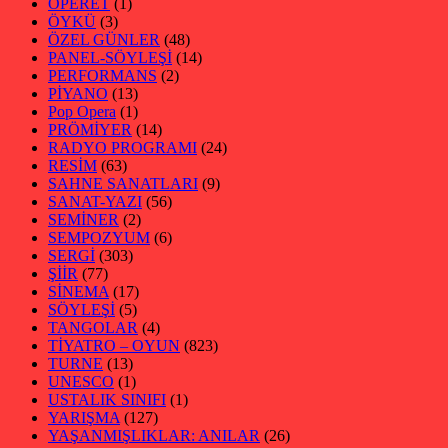
OPERET
(1)
ÖYKÜ
(3)
ÖZEL GÜNLER
(48)
PANEL-SÖYLEŞİ
(14)
PERFORMANS
(2)
PİYANO
(13)
Pop Opera
(1)
PRÖMİYER
(14)
RADYO PROGRAMI
(24)
RESİM
(63)
SAHNE SANATLARI
(9)
SANAT-YAZI
(56)
SEMİNER
(2)
SEMPOZYUM
(6)
SERGİ
(303)
ŞİİR
(77)
SİNEMA
(17)
SÖYLEŞİ
(5)
TANGOLAR
(4)
TİYATRO – OYUN
(823)
TURNE
(13)
UNESCO
(1)
USTALIK SINIFI
(1)
YARIŞMA
(127)
YAŞANMIŞLIKLAR: ANILAR
(26)