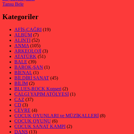
Tansu Bele
Kategoriler
AFİŞ-ÇAĞRI
(19)
ALBÜM
(7)
ALINTI
(52)
ANMA
(105)
ARKEOLOJİ
(3)
ATATÜRK
(51)
BALE
(39)
BAROK-ŞAN
(1)
BİENAL
(1)
BİLDİRİ SANAT
(45)
BİLİM
(2)
BLUES-ROCK Konseri
(2)
ÇALGI YAPIM ATÖLYESİ
(1)
CAZ
(37)
CD
(3)
ÇEVRE
(4)
ÇOCUK OYUNLARI ve MÜZİKALLERİ
(8)
ÇOCUK OYUNU
(6)
ÇOCUK SANAT KAMPI
(2)
DANS
(13)