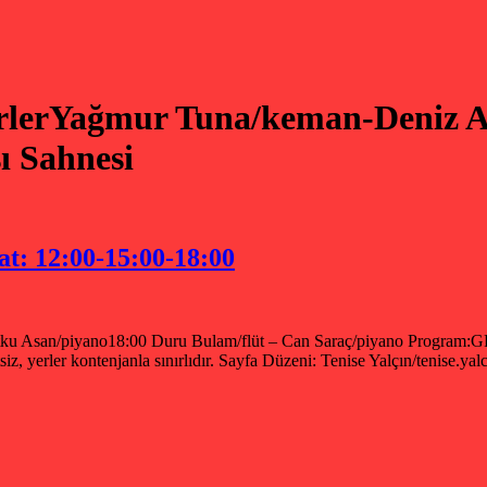
rlerYağmur Tuna/keman-Deniz Ak
ı Sahnesi
at: 12:00-15:00-18:00
5:00 Utku Asan/piyano18:00 Duru Bulam/flüt – Can Saraç/piya
ontenjanla sınırlıdır. Sayfa Düzeni: Tenise Yalçın/tenise.yal