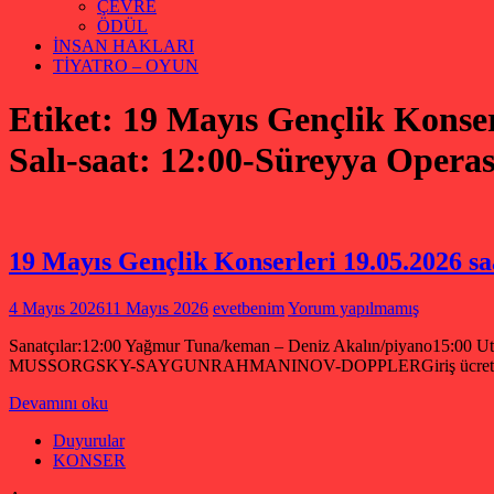
ÇEVRE
ÖDÜL
İNSAN HAKLARI
TİYATRO – OYUN
Etiket:
19 Mayıs Gençlik Konse
Salı-saat: 12:00-Süreyya Operas
19 Mayıs Gençlik Konserleri 19.05.2026 sa
4 Mayıs 2026
11 Mayıs 2026
evetbenim
Yorum yapılmamış
Sanatçılar:12:00 Yağmur Tuna/keman – Deniz Akalın/piyano1
MUSSORGSKY-SAYGUNRAHMANINOV-DOPPLERGiriş ücretsiz, yerler k
Devamını oku
Duyurular
KONSER