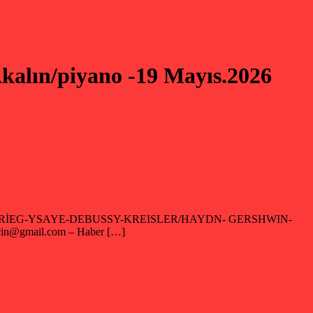
alın/piyano -19 Mayıs.2026
no Program:GRİEG-YSAYE-DEBUSSY-KREISLER/HAYDN- GERSHWIN-
cin@gmail.com – Haber […]