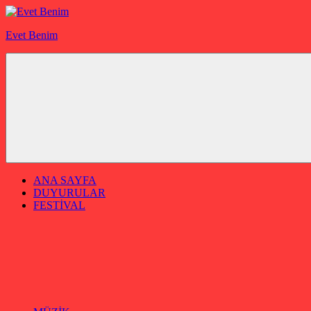
İçeriğe
geç
Evet Benim
ANA SAYFA
DUYURULAR
FESTİVAL