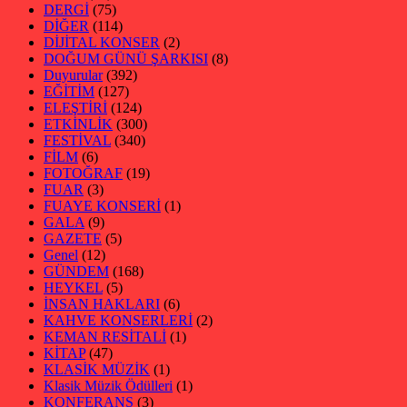
DERGİ
(75)
DİĞER
(114)
DİJİTAL KONSER
(2)
DOĞUM GÜNÜ ŞARKISI
(8)
Duyurular
(392)
EĞİTİM
(127)
ELEŞTİRİ
(124)
ETKİNLİK
(300)
FESTİVAL
(340)
FİLM
(6)
FOTOĞRAF
(19)
FUAR
(3)
FUAYE KONSERİ
(1)
GALA
(9)
GAZETE
(5)
Genel
(12)
GÜNDEM
(168)
HEYKEL
(5)
İNSAN HAKLARI
(6)
KAHVE KONSERLERİ
(2)
KEMAN RESİTALİ
(1)
KİTAP
(47)
KLASİK MÜZİK
(1)
Klasik Müzik Ödülleri
(1)
KONFERANS
(3)