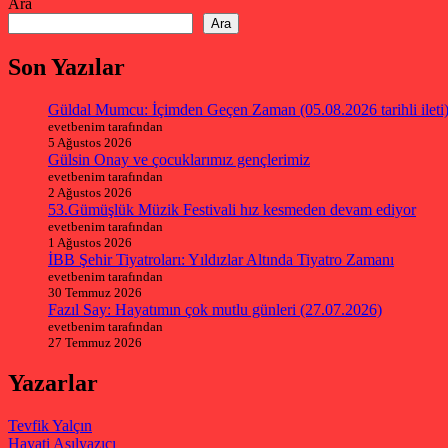
Ara
Ara
Son Yazılar
Güldal Mumcu: İçimden Geçen Zaman (05.08.2026 tarihli ileti
evetbenim tarafından
5 Ağustos 2026
Gülsin Onay ve çocuklarımız gençlerimiz
evetbenim tarafından
2 Ağustos 2026
53.Gümüşlük Müzik Festivali hız kesmeden devam ediyor
evetbenim tarafından
1 Ağustos 2026
İBB Şehir Tiyatroları: Yıldızlar Altında Tiyatro Zamanı
evetbenim tarafından
30 Temmuz 2026
Fazıl Say: Hayatımın çok mutlu günleri (27.07.2026)
evetbenim tarafından
27 Temmuz 2026
Yazarlar
Tevfik Yalçın
Hayati Asılyazıcı