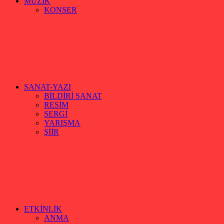
MÜZİK
KONSER
SANAT-YAZI
BİLDİRİ SANAT
RESİM
SERGİ
YARIŞMA
ŞİİR
ETKİNLİK
ANMA