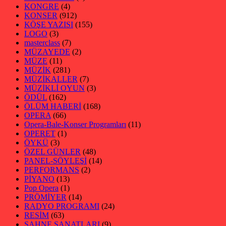
KONGRE
(4)
KONSER
(912)
KÖŞE YAZISI
(155)
LOGO
(3)
masterclass
(7)
MÜZAYEDE
(2)
MÜZE
(11)
MÜZİK
(281)
MÜZİKALLER
(7)
MÜZİKLİ OYUN
(3)
ÖDÜL
(162)
ÖLÜM HABERİ
(168)
OPERA
(66)
Opera-Bale-Konser Programları
(11)
OPERET
(1)
ÖYKÜ
(3)
ÖZEL GÜNLER
(48)
PANEL-SÖYLEŞİ
(14)
PERFORMANS
(2)
PİYANO
(13)
Pop Opera
(1)
PRÖMİYER
(14)
RADYO PROGRAMI
(24)
RESİM
(63)
SAHNE SANATLARI
(9)