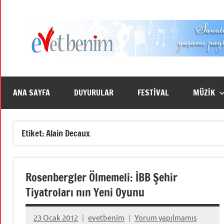
İçeriğe
geç
ANA SAYFA
DUYURULAR
FESTİVAL
MÜZİK
Etiket:
Alain Decaux
Rosenbergler Ölmemeli: İBB Şehir
Tiyatroları nın Yeni Oyunu
23 Ocak 2012
evetbenim
Yorum yapılmamış