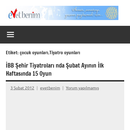
İçeriğe
geç
Evet
Benim
Etiket:
çocuk oyunları.Tiyatro oyunları
İBB Şehir Tiyatroları nda Şubat Ayının İlk
Haftasında 15 Oyun
3 Şubat 2012
evetbenim
Yorum yapılmamış