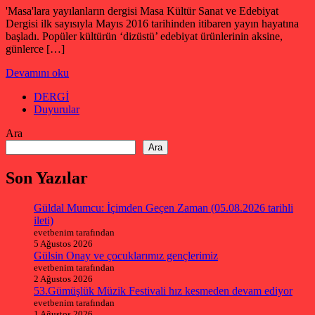
'Masa'lara yayılanların dergisi Masa Kültür Sanat ve Edebiyat
Dergisi ilk sayısıyla Mayıs 2016 tarihinden itibaren yayın hayatına
başladı. Popüler kültürün ‘dizüstü’ edebiyat ürünlerinin aksine,
günlerce […]
Devamını oku
DERGİ
Duyurular
Ara
Ara
Son Yazılar
Güldal Mumcu: İçimden Geçen Zaman (05.08.2026 tarihli
ileti)
evetbenim tarafından
5 Ağustos 2026
Gülsin Onay ve çocuklarımız gençlerimiz
evetbenim tarafından
2 Ağustos 2026
53.Gümüşlük Müzik Festivali hız kesmeden devam ediyor
evetbenim tarafından
1 Ağustos 2026