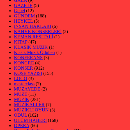
GALA
(9)
GAZETE
(5)
Genel
(12)
GÜNDEM
(168)
HEYKEL
(5)
İNSAN HAKLARI
(6)
KAHVE KONSERLERİ
(2)
KEMAN RESİTALİ
(1)
KİTAP
(47)
KLASİK MÜZİK
(1)
Klasik Müzik Ödülleri
(1)
KONFERANS
(3)
KONGRE
(4)
KONSER
(912)
KÖŞE YAZISI
(155)
LOGO
(3)
masterclass
(7)
MÜZAYEDE
(2)
MÜZE
(11)
MÜZİK
(281)
MÜZİKALLER
(7)
MÜZİKLİ OYUN
(3)
ÖDÜL
(162)
ÖLÜM HABERİ
(168)
OPERA
(66)