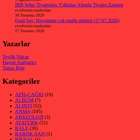
İBB Şehir Tiyatroları: Yıldızlar Altında Tiyatro Zamanı
evetbenim tarafından
30 Temmuz 2026
Fazıl Say: Hayatımın çok mutlu günleri (27.07.2026)
evetbenim tarafından
27 Temmuz 2026
Yazarlar
Tevfik Yalçın
Hayati Asılyazıcı
Tansu Bele
Kategoriler
AFİŞ-ÇAĞRI
(19)
ALBÜM
(7)
ALINTI
(52)
ANMA
(105)
ARKEOLOJİ
(3)
ATATÜRK
(51)
BALE
(39)
BAROK-ŞAN
(1)
BİENAL
(1)