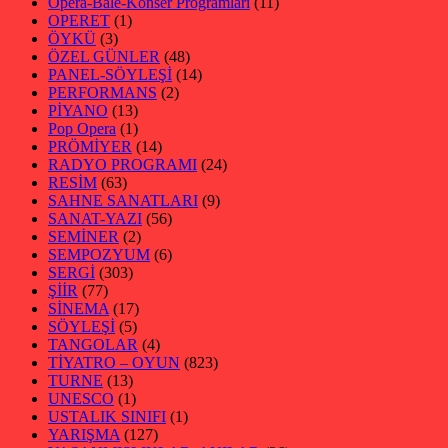
Opera-Bale-Konser Programları
(11)
OPERET
(1)
ÖYKÜ
(3)
ÖZEL GÜNLER
(48)
PANEL-SÖYLEŞİ
(14)
PERFORMANS
(2)
PİYANO
(13)
Pop Opera
(1)
PRÖMİYER
(14)
RADYO PROGRAMI
(24)
RESİM
(63)
SAHNE SANATLARI
(9)
SANAT-YAZI
(56)
SEMİNER
(2)
SEMPOZYUM
(6)
SERGİ
(303)
ŞİİR
(77)
SİNEMA
(17)
SÖYLEŞİ
(5)
TANGOLAR
(4)
TİYATRO – OYUN
(823)
TURNE
(13)
UNESCO
(1)
USTALIK SINIFI
(1)
YARIŞMA
(127)