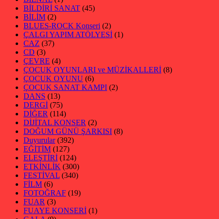
BİLDİRİ SANAT
(45)
BİLİM
(2)
BLUES-ROCK Konseri
(2)
ÇALGI YAPIM ATÖLYESİ
(1)
CAZ
(37)
CD
(3)
ÇEVRE
(4)
ÇOCUK OYUNLARI ve MÜZİKALLERİ
(8)
ÇOCUK OYUNU
(6)
ÇOCUK SANAT KAMPI
(2)
DANS
(13)
DERGİ
(75)
DİĞER
(114)
DİJİTAL KONSER
(2)
DOĞUM GÜNÜ ŞARKISI
(8)
Duyurular
(392)
EĞİTİM
(127)
ELEŞTİRİ
(124)
ETKİNLİK
(300)
FESTİVAL
(340)
FİLM
(6)
FOTOĞRAF
(19)
FUAR
(3)
FUAYE KONSERİ
(1)