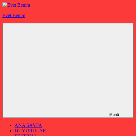
İçeriğe
geç
Evet Benim
Menü
ANA SAYFA
DUYURULAR