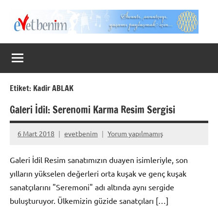
İçeriğe
geç
Evet
Benim
Etiket:
Kadir ABLAK
Galeri İdil: Serenomi Karma Resim Sergisi
6 Mart 2018
evetbenim
Yorum yapılmamış
Galeri İdil Resim sanatımızın duayen isimleriyle, son
yılların yükselen değerleri orta kuşak ve genç kuşak
sanatçılarını "Seremoni" adı altında aynı sergide
buluşturuyor. Ülkemizin güzide sanatçıları […]