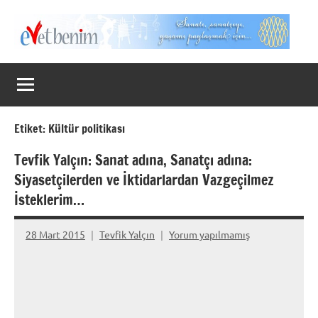
İçeriğe
geç
Evet
Benim
Etiket:
Kültür politikası
Tevfik Yalçın: Sanat adına, Sanatçı adına:
Siyasetçilerden ve İktidarlardan Vazgeçilmez
İsteklerim…
28 Mart 2015
Tevfik Yalçın
Yorum yapılmamış