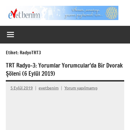
İçeriğe
geç
Evet
Benim
Etiket:
RadyoTRT3
TRT Radyo-3: Yorumlar Yorumcular'da Bir Dvorak
Şöleni (6 Eylül 2019)
5 Eylül 2019
evetbenim
Yorum yapılmamış