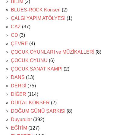
BİLİM
(2)
BLUES-ROCK Konseri
(2)
ÇALGI YAPIM ATÖLYESİ
(1)
CAZ
(37)
CD
(3)
ÇEVRE
(4)
ÇOCUK OYUNLARI ve MÜZİKALLERİ
(8)
ÇOCUK OYUNU
(6)
ÇOCUK SANAT KAMPI
(2)
DANS
(13)
DERGİ
(75)
DİĞER
(114)
DİJİTAL KONSER
(2)
DOĞUM GÜNÜ ŞARKISI
(8)
Duyurular
(392)
EĞİTİM
(127)