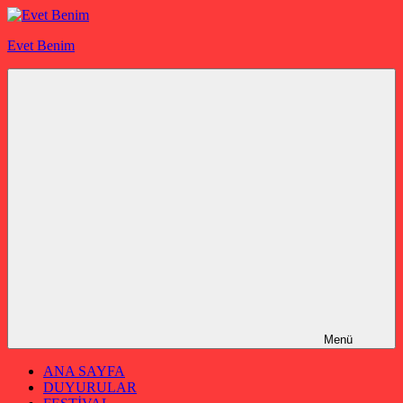
İçeriğe
geç
Evet Benim
Menü
ANA SAYFA
DUYURULAR