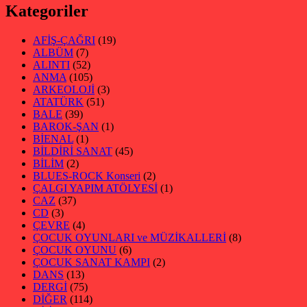
Kategoriler
AFİŞ-ÇAĞRI
(19)
ALBÜM
(7)
ALINTI
(52)
ANMA
(105)
ARKEOLOJİ
(3)
ATATÜRK
(51)
BALE
(39)
BAROK-ŞAN
(1)
BİENAL
(1)
BİLDİRİ SANAT
(45)
BİLİM
(2)
BLUES-ROCK Konseri
(2)
ÇALGI YAPIM ATÖLYESİ
(1)
CAZ
(37)
CD
(3)
ÇEVRE
(4)
ÇOCUK OYUNLARI ve MÜZİKALLERİ
(8)
ÇOCUK OYUNU
(6)
ÇOCUK SANAT KAMPI
(2)
DANS
(13)
DERGİ
(75)
DİĞER
(114)