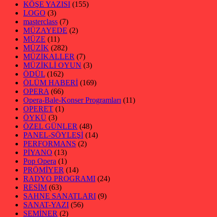
KÖŞE YAZISI
(155)
LOGO
(3)
masterclass
(7)
MÜZAYEDE
(2)
MÜZE
(11)
MÜZİK
(282)
MÜZİKALLER
(7)
MÜZİKLİ OYUN
(3)
ÖDÜL
(162)
ÖLÜM HABERİ
(169)
OPERA
(66)
Opera-Bale-Konser Programları
(11)
OPERET
(1)
ÖYKÜ
(3)
ÖZEL GÜNLER
(48)
PANEL-SÖYLEŞİ
(14)
PERFORMANS
(2)
PİYANO
(13)
Pop Opera
(1)
PRÖMİYER
(14)
RADYO PROGRAMI
(24)
RESİM
(63)
SAHNE SANATLARI
(9)
SANAT-YAZI
(56)
SEMİNER
(2)