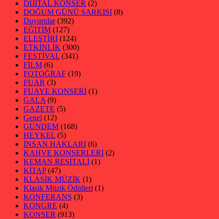
DİJİTAL KONSER
(2)
DOĞUM GÜNÜ ŞARKISI
(8)
Duyurular
(392)
EĞİTİM
(127)
ELEŞTİRİ
(124)
ETKİNLİK
(300)
FESTİVAL
(341)
FİLM
(6)
FOTOĞRAF
(19)
FUAR
(3)
FUAYE KONSERİ
(1)
GALA
(9)
GAZETE
(5)
Genel
(12)
GÜNDEM
(168)
HEYKEL
(5)
İNSAN HAKLARI
(6)
KAHVE KONSERLERİ
(2)
KEMAN RESİTALİ
(1)
KİTAP
(47)
KLASİK MÜZİK
(1)
Klasik Müzik Ödülleri
(1)
KONFERANS
(3)
KONGRE
(4)
KONSER
(913)