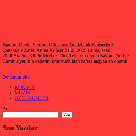
İstanbul Devlet Senfoni Orkestrası Denizbank Konserleri:
Çanakkale Zaferi Anma Konseri21.03.2025 Cuma, saat:
20:00Atatürk Kültür MerkeziTürk Telekom Opera SalonuTürkiye
Cumhuriyeti’nin kaderini umutsuzluktan zafere taşıyan en önemli
[…]
Devamını oku
KONSER
MÜZİK
ÖZEL GÜNLER
Ara
Ara
Son Yazılar