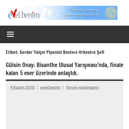
İçeriğe
geç
Evet
Benim
Etiket:
Serdar Yalçın Piyanist Besteci-Orkestra Şefi
Gülsin Onay: Bisanthe Ulusal Yarışması'nda, finale
kalan 5 eser üzerinde anlaştık.
4 Kasım 2018
evetbenim
Yorum yapılmamış