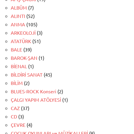
ALBÜM
(7)
ALINTI
(52)
ANMA
(105)
ARKEOLOJİ
(3)
ATATÜRK
(51)
BALE
(39)
BAROK-ŞAN
(1)
BİENAL
(1)
BİLDİRİ SANAT
(45)
BİLİM
(2)
BLUES-ROCK Konseri
(2)
ÇALGI YAPIM ATÖLYESİ
(1)
CAZ
(37)
CD
(3)
ÇEVRE
(4)
ÇOCUK OYUNLARI ve MÜZİKALLERİ
(8)