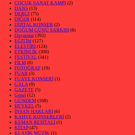
ÇOCUK SANAT KAMPI
(2)
DANS
(13)
DERGİ
(75)
DİĞER
(114)
DİJİTAL KONSER
(2)
DOĞUM GÜNÜ ŞARKISI
(8)
Duyurular
(392)
EĞİTİM
(127)
ELEŞTİRİ
(124)
ETKİNLİK
(300)
FESTİVAL
(341)
FİLM
(6)
FOTOĞRAF
(19)
FUAR
(3)
FUAYE KONSERİ
(1)
GALA
(9)
GAZETE
(5)
Genel
(12)
GÜNDEM
(168)
HEYKEL
(5)
İNSAN HAKLARI
(6)
KAHVE KONSERLERİ
(2)
KEMAN RESİTALİ
(1)
KİTAP
(47)
KLASİK MÜZİK
(1)