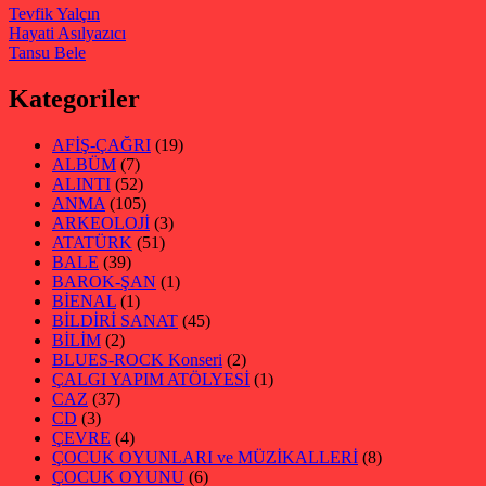
Tevfik Yalçın
Hayati Asılyazıcı
Tansu Bele
Kategoriler
AFİŞ-ÇAĞRI
(19)
ALBÜM
(7)
ALINTI
(52)
ANMA
(105)
ARKEOLOJİ
(3)
ATATÜRK
(51)
BALE
(39)
BAROK-ŞAN
(1)
BİENAL
(1)
BİLDİRİ SANAT
(45)
BİLİM
(2)
BLUES-ROCK Konseri
(2)
ÇALGI YAPIM ATÖLYESİ
(1)
CAZ
(37)
CD
(3)
ÇEVRE
(4)
ÇOCUK OYUNLARI ve MÜZİKALLERİ
(8)
ÇOCUK OYUNU
(6)