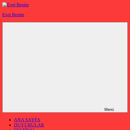
İçeriğe
geç
Evet Benim
Menü
ANA SAYFA
DUYURULAR