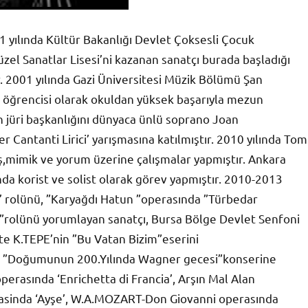
 yılında Kültür Bakanlığı Devlet Çoksesli Çocuk
zel Sanatlar Lisesi’ni kazanan sanatçı burada başladığı
. 2001 yılında Gazi Üniversitesi Müzik Bölümü Şan
öğrencisi olarak okuldan yüksek başarıyla mezun
 jüri başkanlığını dünyaca ünlü soprano Joan
Cantanti Lirici’ yarışmasına katılmıştır. 2010 yılında Tom
,mimik ve yorum üzerine çalışmalar yapmıştır. Ankara
da korist ve solist olarak görev yapmıştır. 2010-2013
e’ rolünü, ”Karyağdı Hatun ”operasında ”Türbedar
”rolünü yorumlayan sanatçı, Bursa Bölge Devlet Senfoni
kte K.TEPE’nin ”Bu Vatan Bizim”eserini
de ”Doğumunun 200.Yılında Wagner gecesi”konserine
operasında ‘Enrichetta di Francia’, Arşın Mal Alan
erasinda ‘Ayşe’, W.A.MOZART-Don Giovanni operasında