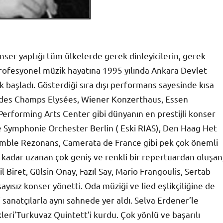
ser yaptığı tüm ülkelerde gerek dinleyicilerin, gerek
, profesyonel müzik hayatına 1995 yılında Ankara Devlet
 başladı. Gösterdiği sıra dışı performans sayesinde kısa
e des Champs Elysées, Wiener Konzerthaus, Essen
Performing Arts Center gibi dünyanın en prestijli konser
 Symphonie Orchester Berlin ( Eski RIAS), Den Haag Het
mble Rezonans, Camerata de France gibi pek çok önemli
 kadar uzanan çok geniş ve renkli bir repertuardan oluşan
l Biret, Gülsin Onay, Fazıl Say, Mario Frangoulis, Sertab
 sayısız konser yönetti. Oda müziği ve lied eşlikçiliğine de
sanatçılarla aynı sahnede yer aldı. Selva Erdener’le
kleri’Turkuvaz Quintett’i kurdu. Çok yönlü ve başarılı