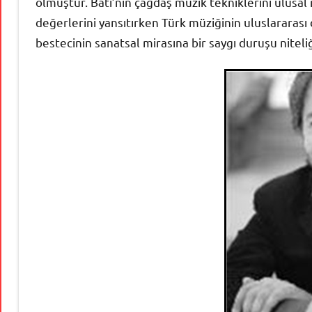
olmuştur. Batı’nın çağdaş müzik tekniklerini ulusal
değerlerini yansıtırken Türk müziğinin uluslararası 
bestecinin sanatsal mirasına bir saygı duruşu niteli