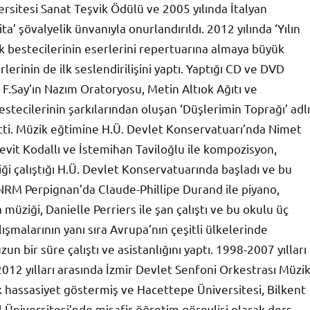
rsitesi Sanat Teşvik Ödülü ve 2005 yılında İtalyan
’ şövalyelik ünvanıyla onurlandırıldı. 2012 yılında ‘Yılın
k bestecilerinin eserlerini repertuarına almaya büyük
rinin de ilk seslendirilişini yaptı. Yaptığı CD ve DVD
 F.Say’ın Nazım Oratoryosu, Metin Altıok Ağıtı ve
stecilerinin şarkılarından oluşan ‘Düşlerimin Toprağı’ adlı
ti. Müzik eğtimine H.Ü. Devlet Konservatuarı’nda Nimet
Nevit Kodallı ve İstemihan Taviloğlu ile kompozisyon,
i çalıştığı H.Ü. Devlet Konservatuarında başladı ve bu
NRM Perpignan’da Claude-Phillipe Durand ile piyano,
a müziği, Danielle Perriers ile şan çalıştı ve bu okulu üç
lışmalarının yanı sıra Avrupa’nın çeşitli ülkelerinde
un bir süre çalıştı ve asistanlığını yaptı. 1998-2007 yılları
012 yılları arasında İzmir Devlet Senfoni Orkestrası Müzi
 hassasiyet göstermiş ve Hacettepe Üniversitesi, Bilkent
 Üniversitesi’nde misafir öğretim görevlisi olarak ders