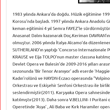
1983 yılında Ankara’da doğdu. Müzik eğitimine 1991
Korosu’nda başladı. 1997 yılında Ankara Anadolu Gü
keman eğitimini 4 yıl Semra FAYEZ’le sürdürmüştür
Anasanat Dalını kazanarak Doç.Keriman DAVRAN’ın 
olmuştur. 2006 yılında İtalya Alcamo’da düzenlenen
SUTHERLAND’ın yaptığı ‘Concorso Internazionale Per 
KRAUSE ve Eija TOLPO’nun master classına katılmış
Devlet Opera ve Balesin’de 2009-2016 yılları arasın
sezonunda ‘Bir Tenor Aranıyor’ adlı eserde ‘Maggi
Kadın’rolünü ve HAYDN-Eczacı operasında ”Volpino
Orkestrası ve Eskişehir Senfoni Orkestrası ile birli
seslendirmiştir(2011). Karşıyaka Opera sahnesin
katılmıştır(2013). Daha sonra V.BELLINI- I Puritani 
Operetinde ‘Asya’ , Ali Baba ve Kırk Haramiler op