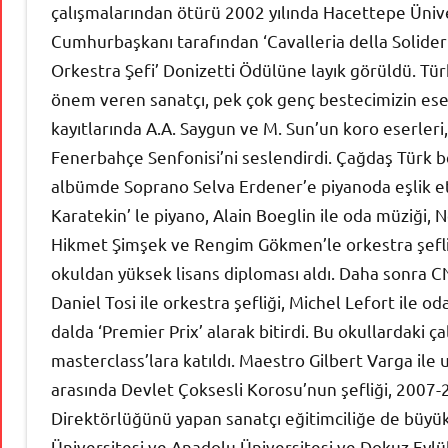
çalışmalarından ötürü 2002 yılında Hacettepe Ünive
Cumhurbaşkanı tarafından ‘Cavalleria della Soliderita
Orkestra Şefi’ Donizetti Ödülüne layık görüldü. Tür
önem veren sanatçı, pek çok genç bestecimizin eserle
kayıtlarında A.A. Saygun ve M. Sun’un koro eserleri,
Fenerbahçe Senfonisi’ni seslendirdi. Çağdaş Türk be
albümde Soprano Selva Erdener’e piyanoda eşlik et
Karatekin’ le piyano, Alain Boeglin ile oda müziği, 
Hikmet Şimşek ve Rengim Gökmen’le orkestra şefliğ
okuldan yüksek lisans diploması aldı. Daha sonra C
Daniel Tosi ile orkestra şefliği, Michel Lefort ile od
dalda ‘Premier Prix’ alarak bitirdi. Bu okullardaki ça
masterclass’lara katıldı. Maestro Gilbert Varga ile uz
arasında Devlet Çoksesli Korosu’nun şefliği, 2007-2
Direktörlüğünü yapan sanatçı eğitimciliğe de büyük
Üniversitesi ve Anadolu Üniversitesi ve Dokuz Eylül