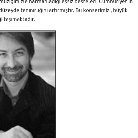
 müziğimizle harmanladığı eşsiz besteleri, Cumhuriyet’in
düzeyde tanınırlığını artırmıştır. Bu konserimizi, büyük
ği taşımaktadır.