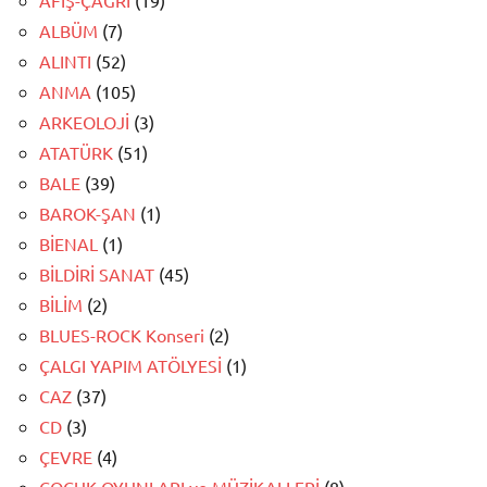
ALBÜM
(7)
ALINTI
(52)
ANMA
(105)
ARKEOLOJİ
(3)
ATATÜRK
(51)
BALE
(39)
BAROK-ŞAN
(1)
BİENAL
(1)
BİLDİRİ SANAT
(45)
BİLİM
(2)
BLUES-ROCK Konseri
(2)
ÇALGI YAPIM ATÖLYESİ
(1)
CAZ
(37)
CD
(3)
ÇEVRE
(4)
ÇOCUK OYUNLARI ve MÜZİKALLERİ
(8)