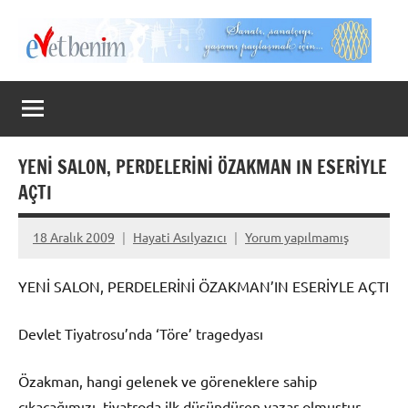
İçeriğe
geç
Evet
Benim
YENİ SALON, PERDELERİNİ ÖZAKMAN IN ESERİYLE
AÇTI
18 Aralık 2009
Hayati Asılyazıcı
Yorum yapılmamış
YENİ SALON, PERDELERİNİ ÖZAKMAN’IN ESERİYLE AÇTI
Devlet Tiyatrosu’nda ‘Töre’ tragedyası
Özakman, hangi gelenek ve göreneklere sahip
çıkacağımızı, tiyatroda ilk düşündüren yazar olmuştur.