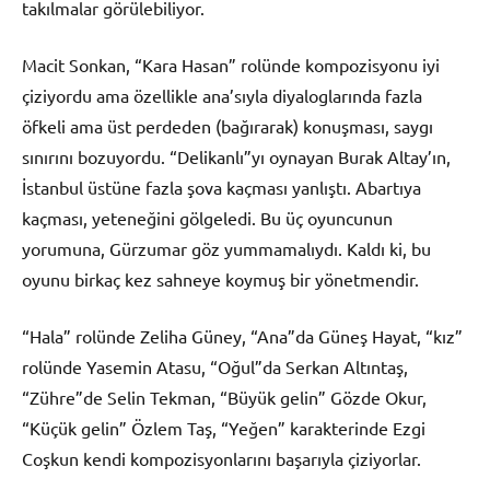
takılmalar görülebiliyor.
Macit Sonkan, “Kara Hasan” rolünde kompozisyonu iyi
çiziyordu ama özellikle ana’sıyla diyaloglarında fazla
öfkeli ama üst perdeden (bağırarak) konuşması, saygı
sınırını bozuyordu. “Delikanlı”yı oynayan Burak Altay’ın,
İstanbul üstüne fazla şova kaçması yanlıştı. Abartıya
kaçması, yeteneğini gölgeledi. Bu üç oyuncunun
yorumuna, Gürzumar göz yummamalıydı. Kaldı ki, bu
oyunu birkaç kez sahneye koymuş bir yönetmendir.
“Hala” rolünde Zeliha Güney, “Ana”da Güneş Hayat, “kız”
rolünde Yasemin Atasu, “Oğul”da Serkan Altıntaş,
“Zühre”de Selin Tekman, “Büyük gelin” Gözde Okur,
“Küçük gelin” Özlem Taş, “Yeğen” karakterinde Ezgi
Coşkun kendi kompozisyonlarını başarıyla çiziyorlar.