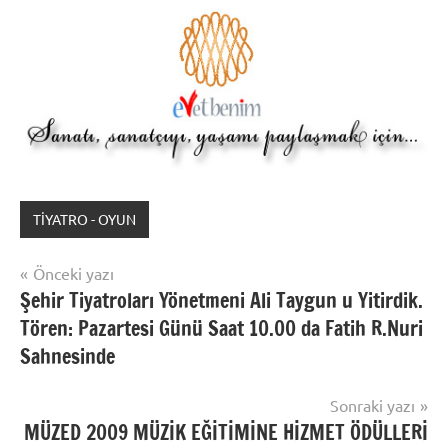
TİYATRO - OYUN
Yazı
Önceki yazı
Şehir Tiyatroları Yönetmeni Ali Taygun u Yitirdik.
gezinmesi
Tören: Pazartesi Günü Saat 10.00 da Fatih R.Nuri
Sahnesinde
Sonraki yazı
MÜZED 2009 MÜZİK EĞİTİMİNE HİZMET ÖDÜLLERİ