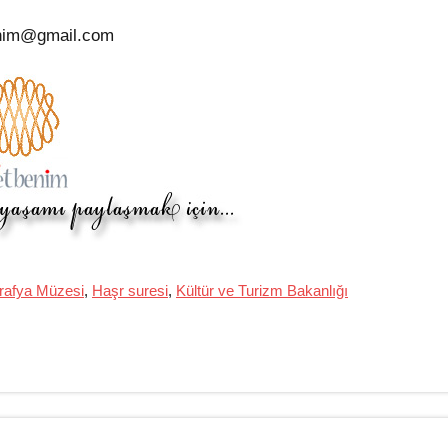
nim@gmail.com
rafya Müzesi
,
Haşr suresi
,
Kültür ve Turizm Bakanlığı