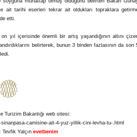
ere soyguna muhattap olmuş olduğunu belirten Bakan Güna
it tarihi eserleri tekrar ait oldukları topraklara getirm
de etti.
on yıl içerisinde önemli bir artış yaşandığının altını çize
ndırdıklarını belirterek, bunun 3 binden fazlasının da son 
ledi.
e Turizim Bakanlığı web sitesi:
-sinanpasa-camisine-ait-4-yuz-yillik-cini-levha-tu-.html
 Tevfik Yalçın
evetbenim