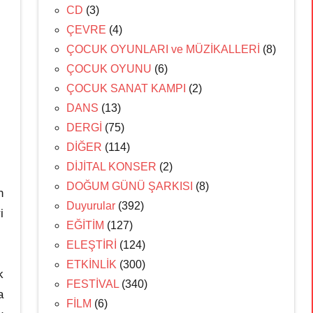
CD
(3)
ÇEVRE
(4)
ÇOCUK OYUNLARI ve MÜZİKALLERİ
(8)
ÇOCUK OYUNU
(6)
ÇOCUK SANAT KAMPI
(2)
DANS
(13)
DERGİ
(75)
DİĞER
(114)
DİJİTAL KONSER
(2)
DOĞUM GÜNÜ ŞARKISI
(8)
n
Duyurular
(392)
i
EĞİTİM
(127)
ELEŞTİRİ
(124)
ETKİNLİK
(300)
k
FESTİVAL
(340)
a
FİLM
(6)