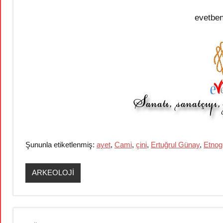
evetbe
Şununla etiketlenmiş:
ayet
,
Cami
,
çini
,
Ertuğrul Günay
,
Etnog
ARKEOLOJİ