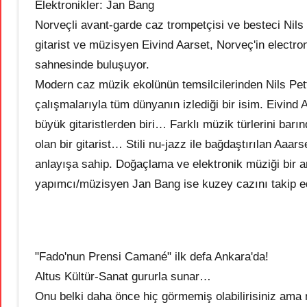
Elektronikler: Jan Bang
Norveçli avant-garde caz trompetçisi ve besteci Nils
gitarist ve müzisyen Eivind Aarset, Norveç'in electr
sahnesinde buluşuyor.
Modern caz müzik ekolünün temsilcilerinden Nils Pette
çalışmalarıyla tüm dünyanın izlediği bir isim. Eivind 
büyük gitaristlerden biri… Farklı müzik türlerini bar
olan bir gitarist… Stili nu-jazz ile bağdaştırılan Aaar
anlayışa sahip. Doğaçlama ve elektronik müziği bir ar
yapımcı/müzisyen Jan Bang ise kuzey cazını takip ede
"Fado'nun Prensi Camané" ilk defa Ankara'da!
Altus Kültür-Sanat gururla sunar…
Onu belki daha önce hiç görmemiş olabilirisiniz ama