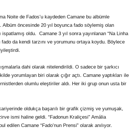
 Uma Noite de Fados’u kaydeden Camane bu albümle
ldı. Albüm öncesinde 20 yıl boyunca fado söylemiş olan
 ispatlamış oldu. Camane 3 yıl sonra yayınlanan “Na Linha
ğü fado da kendi tarzını ve yorumunu ortaya koydu. Böylece
ileştirdi.
lışmalarla dahi olarak nitelendirildi. O sadece bir şarkıcı
şekilde yorumlayan biri olarak çığır açtı. Camane yaptıkları ile
lerden olumlu eleştiriler aldı. Her iki grup onun usta bir
riyerinde oldukça başarılı bir grafik çizmiş ve yumuşak,
zirve ismi haline geldi. “Fadonun Kraliçesi” Amália
bul edilen Camane “Fado’nun Prensi” olarak anılıyor.