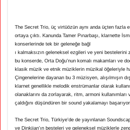
The Secret Trio, üç virtüözün aynı anda üçten fazla en
ortaya çıktı. Kanunda Tamer Pınarbaşı, klarnette İs
konserlerinde tek bir geleneğe bağl
ı kalmaksızın geleneksel ezgileri ve yeni bestelerini
bu konserde, Orta Doğu’nun komalı makamları ve doğa
klasik müzik ve etnik müziklerin müzikal öğeleriyle
Çingenelerine dayanan bu 3 müzisyen, alışılmışın dışı
klarnet genellikle melodik enstrümanlar olarak kullan
olanaklarını da zorlayarak, ritm, armoni kullanımlar
çaldığını düşündüren bir sound yakalamayı başarıyor
The Secret Trio, Türkiye’de de yayınlanan Soundscap
ve Dinkjian’ın besteleri ve geleneksel müziklerle zengi