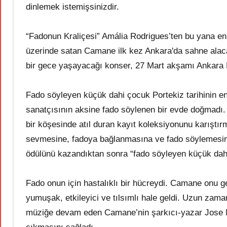
dinlemek istemişsinizdir.
“Fadonun Kraliçesi” Amália Rodrigues’ten bu yana en i
üzerinde satan Camane ilk kez Ankara'da sahne alaca
bir gece yaşayacağı konser, 27 Mart akşamı Ankara 
Fado söyleyen küçük dahi çocuk Portekiz tarihinin e
sanatçısının aksine fado söylenen bir evde doğmadı. H
bir köşesinde atıl duran kayıt koleksiyonunu karıştı
sevmesine, fadoya bağlanmasına ve fado söylemesin
ödülünü kazandıktan sonra “fado söyleyen küçük dah
Fado onun için hastalıklı bir hücreydi. Camane onu 
yumuşak, etkileyici ve tılsımlı hale geldi. Uzun zaman
müziğe devam eden Camane’nin şarkıcı-yazar Jose Ma