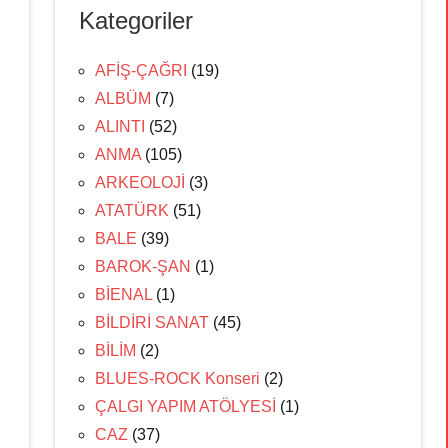
Kategoriler
AFİŞ-ÇAĞRI
(19)
ALBÜM
(7)
ALINTI
(52)
ANMA
(105)
ARKEOLOJİ
(3)
ATATÜRK
(51)
BALE
(39)
BAROK-ŞAN
(1)
BİENAL
(1)
BİLDİRİ SANAT
(45)
BİLİM
(2)
BLUES-ROCK Konseri
(2)
ÇALGI YAPIM ATÖLYESİ
(1)
CAZ
(37)