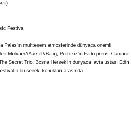
sek)
ic Festival
ara Palas'ın muhteşem atmosferinde dünyaca önemli
nleri Molvaer//Aarset//Bang, Portekiz'in Fado prensi Camane,
The Secret Trio, Bosna Hersek'in dünyaca lavta ustası Edin
estivalin bu seneki konukları arasında.