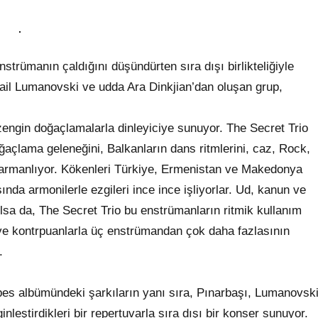
strümanın çaldığını düşündürten sıra dışı birlikteliğiyle
mail Lumanovski ve udda Ara Dinkjian’dan oluşan grup,
 zengin doğaçlamalarla dinleyiciye sunuyor. The Secret Trio
çlama geleneğini, Balkanların dans ritmlerini, caz, Rock,
 harmanlıyor. Kökenleri Türkiye, Ermenistan ve Makedonya
nda armonilerle ezgileri ince ince işliyorlar. Ud, kanun ve
ılsa da, The Secret Trio bu enstrümanların ritmik kullanım
ı ve kontrpuanlarla üç enstrümandan çok daha fazlasının
.
es albümündeki şarkıların yanı sıra, Pınarbaşı, Lumanovsk
nleştirdikleri bir repertuvarla sıra dışı bir konser sunuyor.