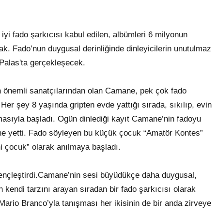
yi fado şarkıcısı kabul edilen, albümleri 6 milyonun
k. Fado’nun duygusal derinliğinde dinleyicilerin unutulmaz
Palas'ta gerçekleşecek.
n önemli sanatçılarından olan Camane, pek çok fado
er şey 8 yaşında gripten evde yattığı sırada, sıkılıp, evin
rmasıyla başladı. Ogün dinlediği kayıt Camane’nin fadoyu
e yetti. Fado söyleyen bu küçük çocuk “Amatör Kontes”
i çocuk” olarak anılmaya başladı.
gençleştirdi.Camane’nin sesi büyüdükçe daha duygusal,
 kendi tarzını arayan sıradan bir fado şarkıcısı olarak
rio Branco’yla tanışması her ikisinin de bir anda zirveye