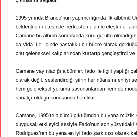
çıkmasını sağladı.
1995 yılında Branco’nun yapımcılığında ilk albümü
beklentilerin ötesinde herkesten olumlu eleştiriler a
Camane bu albüm sonrasında kuru gürültü olmadığını
da Vida” ile içinde hastalıklı bir hücre olarak gördü
onu geleneksel kalıplarından kurtarıp gençleştirdi ve iy
Camane yayınladığı albümler, fado ile ilgili yaptığı ça
olarak değil, seslendirdiği şiirin her nüansını en iyi 
hem geleneksel yorumu savunanlardan hem de modernist
sanatçı olduğu konusunda hemfikir.
Camane, 1995’te albümü çıktığından bu yana müzik ka
duygusal, etkileyici sesiyle Fado’nun son yüzyıldaki 
Rodrigues’ten bu yana en iyi fado şarkıcısı olarak ka