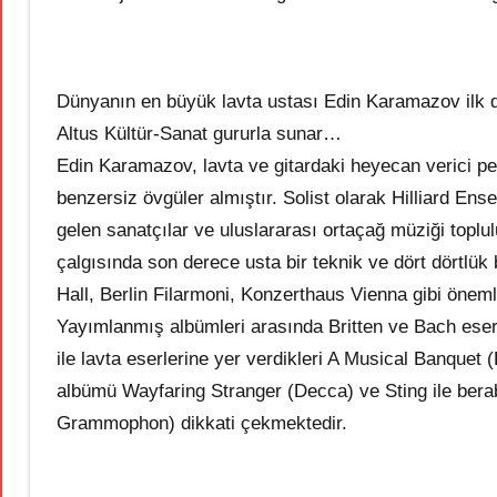
Dünyanın en büyük lavta ustası Edin Karamazov ilk 
Altus Kültür-Sanat gururla sunar…
Edin Karamazov, lavta ve gitardaki heyecan verici p
benzersiz övgüler almıştır. Solist olarak Hilliard En
gelen sanatçılar ve uluslararası ortaçağ müziği toplu
çalgısında son derece usta bir teknik ve dört dörtl
Hall, Berlin Filarmoni, Konzerthaus Vienna gibi önem
Yayımlanmış albümleri arasında Britten ve Bach ese
ile lavta eserlerine yer verdikleri A Musical Banquet 
albümü Wayfaring Stranger (Decca) ve Sting ile bera
Grammophon) dikkati çekmektedir.