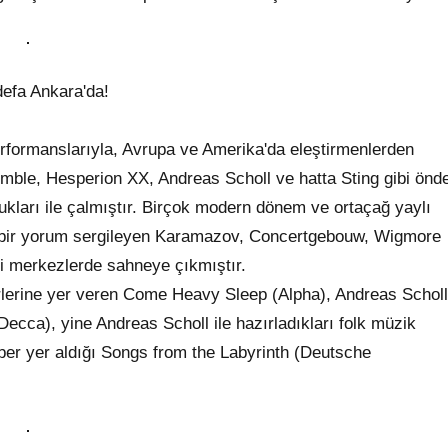
defa Ankara'da!
erformanslarıyla, Avrupa ve Amerika'da eleştirmenlerden
semble, Hesperion XX, Andreas Scholl ve hatta Sting gibi önd
lukları ile çalmıştır. Birçok modern dönem ve ortaçağ yaylı
ük bir yorum sergileyen Karamazov, Concertgebouw, Wigmore
li merkezlerde sahneye çıkmıştır.
rlerine yer veren Come Heavy Sleep (Alpha), Andreas Scholl
(Decca), yine Andreas Scholl ile hazırladıkları folk müzik
ber yer aldığı Songs from the Labyrinth (Deutsche