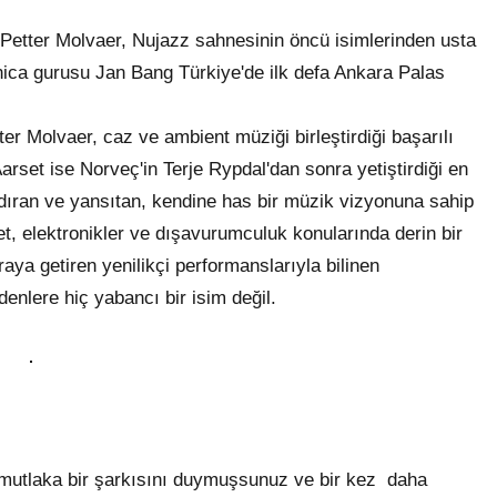
 Petter Molvaer, Nujazz sahnesinin öncü isimlerinden usta
onica gurusu Jan Bang Türkiye'de ilk defa Ankara Palas
r Molvaer, caz ve ambient müziği birleştirdiği başarılı
Aarset ise Norveç'in Terje Rypdal'dan sonra yetiştirdiği en
ındıran ve yansıtan, kendine has bir müzik vizyonuna sahip
set, elektronikler ve dışavurumculuk konularında derin bir
aya getiren yenilikçi performanslarıyla bilinen
nlere hiç yabancı bir isim değil.
 mutlaka bir şarkısını duymuşsunuz ve bir kez daha