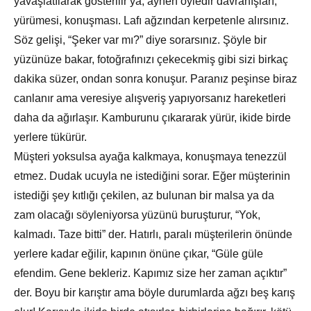
yavaşlatılarak gösterilir ya, aynen öyledir davranışları,
yürümesi, konuşması. Lafı ağzından kerpetenle alırsınız.
Söz gelişi, “Şeker var mı?” diye sorarsınız. Şöyle bir
yüzünüze bakar, fotoğrafınızı çekecekmiş gibi sizi birkaç
dakika süzer, ondan sonra konuşur. Paranız peşinse biraz
canlanır ama veresiye alışveriş yapıyorsanız hareketleri
daha da ağırlaşır. Kamburunu çıkararak yürür, ikide birde
yerlere tükürür.
Müşteri yoksulsa ayağa kalkmaya, konuşmaya tenezzül
etmez. Dudak ucuyla ne istediğini sorar. Eğer müşterinin
istediği şey kıtlığı çekilen, az bulunan bir malsa ya da
zam olacağı söyleniyorsa yüzünü buruşturur, “Yok,
kalmadı. Taze bitti” der. Hatırlı, paralı müşterilerin önünde
yerlere kadar eğilir, kapının önüne çıkar, “Güle güle
efendim. Gene bekleriz. Kapımız size her zaman açıktır”
der. Boyu bir karıştır ama böyle durumlarda ağzı beş karış