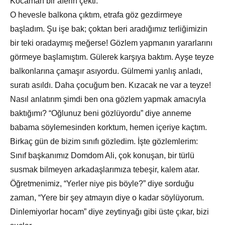
Kocaman bir aferin çekti.
O hevesle balkona çıktım, etrafa göz gezdirmeye
başladım. Şu işe bak; çoktan beri aradığımız terliğimizin
bir teki oradaymış meğerse! Gözlem yapmanın yararlarını
görmeye başlamıştım. Gülerek karşıya baktım. Ayşe teyze
balkonlarına çamaşır asıyordu. Gülmemi yanlış anladı,
suratı asıldı. Daha çocuğum ben. Kızacak ne var a teyze!
Nasıl anlatırım şimdi ben ona gözlem yapmak amacıyla
baktığımı? “Oğlunuz beni gözlüyordu” diye anneme
babama söylemesinden korktum, hemen içeriye kaçtım.
Birkaç gün de bizim sınıfı gözledim. İşte gözlemlerim:
Sınıf başkanımız Domdom Ali, çok konuşan, bir türlü
susmak bilmeyen arkadaşlarımıza tebeşir, kalem atar.
Öğretmenimiz, “Yerler niye pis böyle?” diye sorduğu
zaman, “Yere bir şey atmayın diye o kadar söylüyorum.
Dinlemiyorlar hocam” diye zeytinyağı gibi üste çıkar, bizi