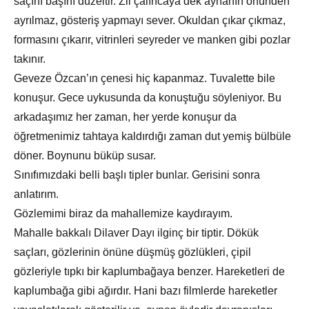
saçını başını düzeltir. Zil çalıncaya dek aynanın önünden
ayrılmaz, gösteriş yapmayı sever. Okuldan çıkar çıkmaz,
formasını çıkarır, vitrinleri seyreder ve manken gibi pozlar
takınır.
Geveze Özcan’ın çenesi hiç kapanmaz. Tuvalette bile
konuşur. Gece uykusunda da konuştuğu söyleniyor. Bu
arkadaşımız her zaman, her yerde konuşur da
öğretmenimiz tahtaya kaldırdığı zaman dut yemiş bülbüle
döner. Boynunu büküp susar.
Sınıfımızdaki belli başlı tipler bunlar. Gerisini sonra
anlatırım.
Gözlemimi biraz da mahallemize kaydırayım.
Mahalle bakkalı Dilaver Dayı ilginç bir tiptir. Dökük
saçları, gözlerinin önüne düşmüş gözlükleri, çipil
gözleriyle tıpkı bir kaplumbağaya benzer. Hareketleri de
kaplumbağa gibi ağırdır. Hani bazı filmlerde hareketler