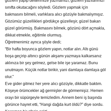
gözlem yapıp defterimize yazmamızı, gözlem yazılarımızı
sınıfta okutacağını söyledi. Gözlem yapmak için
bakmasını bilmeli, varlıklara alıcı gözüyle bakmalıymışız.
Gözümüz güzellikleri gördükçe güzelleşir, güzel bakan
güzel görürmüş. Bakmasını bilmek, gözünü dört açmakla,
dikkat etmekle, eğitimle olurmuş.
Öğretmenimiz ayrıca şöyle dedi;
“Bir hafta boyunca gözlem yapın, notlar alın. Altı günü
boşa geçirip altıncı günün akşamı yazmaya kalkarsanız
aklınıza bir şey gelmez, gelse bile işe yaramaz. Bunu
unutmayın. Küçük notlar birikir, yani damlaya damlaya göl
olur.”
Eve gider gitmez her yere alıcı gözüyle, dikkatle baktım.
Köşeye örümcekler ağ germişler de görmemişiz. Hemen
orayı bir süpürgeyle temizledim. Annem beni iş başında
görünce hayret etti, “Hangi dağda kurt öldü?” diye sordu.