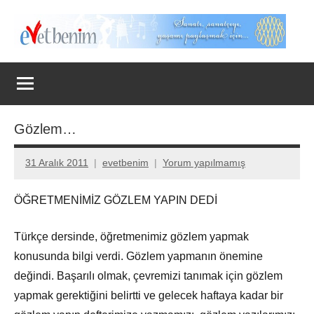
İçeriğe
geç
Evet
Benim
Gözlem…
31 Aralık 2011
evetbenim
Yorum yapılmamış
ÖĞRETMENİMİZ GÖZLEM YAPIN DEDİ
Türkçe dersinde, öğretmenimiz gözlem yapmak
konusunda bilgi verdi. Gözlem yapmanın önemine
değindi. Başarılı olmak, çevremizi tanımak için gözlem
yapmak gerektiğini belirtti ve gelecek haftaya kadar bir