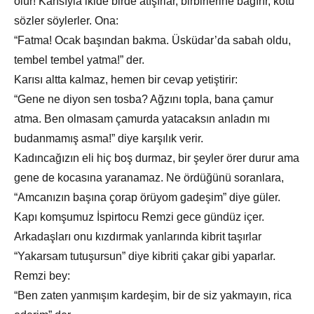
olur! Karısıyla ikide birde atışırlar, birbirlerine bağırır, kötü
sözler söylerler. Ona:
“Fatma! Ocak başından bakma. Üsküdar’da sabah oldu,
tembel tembel yatma!” der.
Karısı altta kalmaz, hemen bir cevap yetiştirir:
“Gene ne diyon sen tosba? Ağzını topla, bana çamur
atma. Ben olmasam çamurda yatacaksın anladın mı
budanmamış asma!” diye karşılık verir.
Kadıncağızın eli hiç boş durmaz, bir şeyler örer durur ama
gene de kocasına yaranamaz. Ne ördüğünü soranlara,
“Amcanızın başına çorap örüyom gadeşim” diye güler.
Kapı komşumuz İspirtocu Remzi gece gündüz içer.
Arkadaşları onu kızdırmak yanlarında kibrit taşırlar
“Yakarsam tutuşursun” diye kibriti çakar gibi yaparlar.
Remzi bey:
“Ben zaten yanmışım kardeşim, bir de siz yakmayın, rica