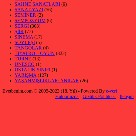
SAHNE SANATLARI
(9)
SANAT-YAZI
(56)
SEMİNER
(2)
SEMPOZYUM
(6)
SERGİ
(303)
ŞİİR
(77)
SİNEMA
(17)
SÖYLEŞİ
(5)
TANGOLAR
(4)
TİYATRO – OYUN
(823)
TURNE
(13)
UNESCO
(1)
USTALIK SINIFI
(1)
YARIŞMA
(127)
YAŞANMIŞLIKLAR: ANILAR
(26)
Evetbenim.com © 2005-2023 (18. Yıl) - Powered By
e-veri
Hakkımızda
-
Gizlilik Politikası
-
İletişim