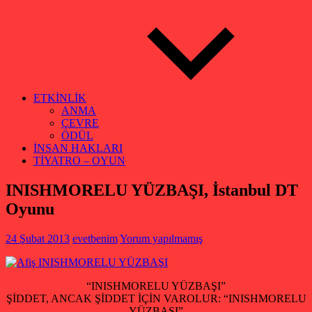
ETKİNLİK
ANMA
ÇEVRE
ÖDÜL
İNSAN HAKLARI
TİYATRO – OYUN
INISHMORELU YÜZBAŞI, İstanbul DT
Oyunu
24 Şubat 2013
evetbenim
Yorum yapılmamış
“INISHMORELU YÜZBAŞI”
ŞİDDET, ANCAK ŞİDDET İÇİN VAROLUR: “INISHMORELU
YÜZBAŞI”