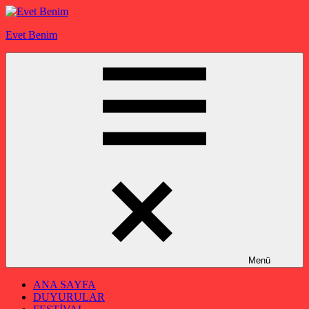
İçeriğe
geç
Evet Benim
Menü
ANA SAYFA
DUYURULAR