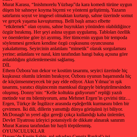
Murat Karasu, “Inishmorelu Yüzbaşı”da kara komedi türüne uygun
düşen bir sahneye koyma biçemi ve yöntemi geliştirmiş. Yazarın
satırlarını soyut ve imgesel olmaktan kurtarıp, sahne üzerinde somut
ve gerçek yaşama kavuşturmuş. Belli başlı amacı elbette
“etkilemek” olan oyunu, sahne buyrukları yönünden olabildiğince
özgür bırakmış. Her şeyi aslına uygun uygulamış. Tabloları özellik
ve önemlerine göre iyi ayırmış. Her tümcenin uygun bir tempoda
söylenmesi gereken kendine özgü coşkusunu oyuncusuna
yakalattırmış. Seyircinin anlatılanı “mimetik” olarak sorgulaması
yerine; anlatılanı ve nasıl, kim tarafından hangi bakış açısına göre
anlatıldığını gözlemlemesini sağlamış.
DİL
Ethem Özbora’nın dekor ve kostüm tasarımı, seyirci üzerinde hiç
kuşkusuz olumlu izlenim bırakıyor, Özbora oyunun başarısında hiç
de küçümsenmeyecek bir pay elde ediyor. Akın Yılmaz’ın ışık
tasarımı, yaratıcı düşüncenin mantıksal dizgeyle birleştirilmesinden
oluşmuş. Donny’nin: “Kelle koltukta gidiyorum” repliği yazılı
metinde var mı bilemiyorum, ama Mehmet Ergen’in çevirisi titiz…
Ergen, Türkçe ile İngilizce arasında eşdeğerlik kurmasını bilen bir
çevirmen. İki dili, dillerin yansıttığı dünya görüşünü iyi biliyor.
McDonagh’ın yerel ağız gereği çokça kullandığı kaba ünlemler,
Devlet Tiyatrosu izleyici potansiyeli de dikkate alınarak sanırım
Murat Karasu tarafından bir hayli törpülenmiş.
OYUNCULUKLAR
Davey’de Engin Şahin, rol arkadaşı Cengiz Baykal’ı iyi