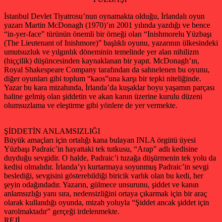
İstanbul Devlet Tiyatrosu’nun oynamakta olduğu, İrlandalı oyun
yazarı Martin McDonagh (1970)’ın 2001 yılında yazdığı ve bence
“in-yer-face” türünün önemli bir örneği olan “Inishmorelu Yüzbaşı
(The Lieutenant of Inishmore)” başlıklı oyunu, yazarının ülkesindeki
umutsuzluk ve yılgınlık döneminin temelinde yer alan nihilizm
(hiççilik) düşüncesinden kaynaklanan bir yapıt. McDonagh’ın,
Royal Shakespeare Company tarafından da sahnelenen bu oyunu,
diğer oyunları gibi toplum “kaos”una karşı bir tepki niteliğinde.
Yazar bu kara mizahında, İrlanda’da kuşaklar boyu yaşamın parçası
haline gelmiş olan şiddetin ve akan kanın üzerine kurulu düzeni
olumsuzlama ve eleştirme gibi yönlere de yer vermekte.
ŞİDDETİN ANLAMSIZLIĞI
Büyük amaçları için ortalığı kana bulayan INLA örgütü üyesi
Yüzbaşı Padraic’in hayattaki tek tutkusu, “Arap” adlı kedisine
duyduğu sevgidir. O halde, Padraic’i tuzağa düşürmenin tek yolu da
kedisi olmalıdır. İrlanda’yı kurtarmaya soyunmuş Padraic’in sevgi
beslediği, sevgisini gösterebildiği biricik varlık olan bu kedi, her
şeyin odağındadır. Yazarın, gülmece unsurunu, şiddet ve kanın
anlamsızlığı yanı sıra, nedensizliğini ortaya çıkarmak için bir araç
olarak kullandığı oyunda, mizah yoluyla “Şiddet ancak şiddet için
varolmaktadır” gerçeği irdelenmekte.
REJİ