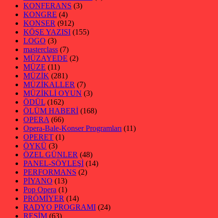
KONFERANS
(3)
KONGRE
(4)
KONSER
(912)
KÖŞE YAZISI
(155)
LOGO
(3)
masterclass
(7)
MÜZAYEDE
(2)
MÜZE
(11)
MÜZİK
(281)
MÜZİKALLER
(7)
MÜZİKLİ OYUN
(3)
ÖDÜL
(162)
ÖLÜM HABERİ
(168)
OPERA
(66)
Opera-Bale-Konser Programları
(11)
OPERET
(1)
ÖYKÜ
(3)
ÖZEL GÜNLER
(48)
PANEL-SÖYLEŞİ
(14)
PERFORMANS
(2)
PİYANO
(13)
Pop Opera
(1)
PRÖMİYER
(14)
RADYO PROGRAMI
(24)
RESİM
(63)