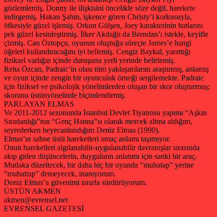
gözlemlemiş, Donny ile ilişkisini öncelikle söze değil, harekete
indirgemiş. Hakan Şahin, işkence gören Christy’i korkusuyla,
öfkesiyle güzel işlemiş. Orkun Gülşen, Joey karakterinin hatlarını
pek güzel kesinleştirmiş. İlker Akdağlı da Brendan’ı istekle, keyifle
çizmiş. Can Öztopçu, oyunun oluştuğu süreçte James’e hangi
öğeleri kullandıracağını iyi bellemiş. Cengiz Baykal, yarattığı
fiziksel varlığın içinde duruşunu yerli yerinde belirlemiş.
Reha Özcan, Padraic’in olası tüm yaklaşımlarını araştırmış, anlamış
ve oyun içinde zengin bir oyunculuk örneği sergilemekte. Padraic
için fiziksel ve psikolojik yönelimlerden oluşan bir skor oluşturmuş;
skorunu üstünyönelimle biçimlendirmiş.
PARLAYAN ELMAS
Ve 2011-2012 sezonunda İstanbul Devlet Tiyatrosu yapımı “Aşkın
Sıradanlığı”nın “Genç Hanna”sı olarak mercek altına aldığım,
seyrederken heyecanlandığım Deniz Elmas (1990).
Elmas’ın sahne üstü hareketleri amaç anlamı taşımıyor.
Onun hareketleri algılanabilir-uygulanabilir davranışlar sırasında
akıp giden düşüncelerin, duyguların anlatımı için sanki bir araç.
Mutlaka düzeltecek, bir daha hiç bir oyunda “muhatap” yerine
“muhattap” demeyecek, inanıyorum.
Deniz Elmas’a güvenimi ısrarla sürdürüyorum.
ÜSTÜN AKMEN
akmen@evrensel.net
EVRENSEL GAZETESİ