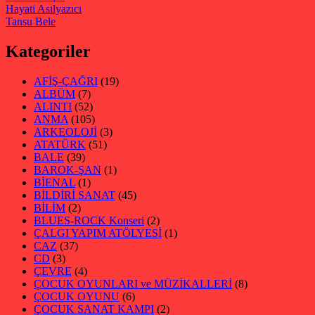
Hayati Asılyazıcı
Tansu Bele
Kategoriler
AFİŞ-ÇAĞRI
(19)
ALBÜM
(7)
ALINTI
(52)
ANMA
(105)
ARKEOLOJİ
(3)
ATATÜRK
(51)
BALE
(39)
BAROK-ŞAN
(1)
BİENAL
(1)
BİLDİRİ SANAT
(45)
BİLİM
(2)
BLUES-ROCK Konseri
(2)
ÇALGI YAPIM ATÖLYESİ
(1)
CAZ
(37)
CD
(3)
ÇEVRE
(4)
ÇOCUK OYUNLARI ve MÜZİKALLERİ
(8)
ÇOCUK OYUNU
(6)
ÇOCUK SANAT KAMPI
(2)