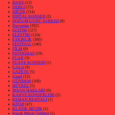
DANS
(13)
DERGİ
(75)
DİĞER
(114)
DİJİTAL KONSER
(2)
DOĞUM GÜNÜ ŞARKISI
(8)
Duyurular
(392)
EĞİTİM
(127)
ELEŞTİRİ
(124)
ETKİNLİK
(300)
FESTİVAL
(340)
FİLM
(6)
FOTOĞRAF
(19)
FUAR
(3)
FUAYE KONSERİ
(1)
GALA
(9)
GAZETE
(5)
Genel
(12)
GÜNDEM
(168)
HEYKEL
(5)
İNSAN HAKLARI
(6)
KAHVE KONSERLERİ
(2)
KEMAN RESİTALİ
(1)
KİTAP
(47)
KLASİK MÜZİK
(1)
Klasik Müzik Ödülleri
(1)