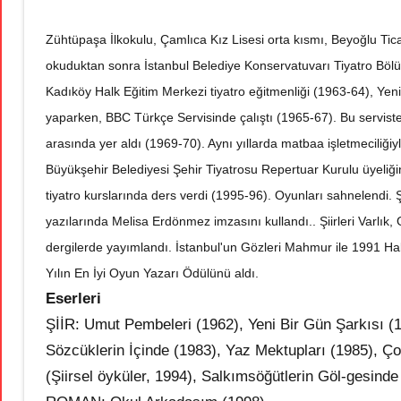
Zühtüpaşa İlkokulu, Çamlıca Kız Lisesi orta kısmı, Beyoğlu Ticare
okuduktan sonra İstanbul Belediye Konservatuvarı Tiyatro Bölü
Kadıköy Halk Eğitim Merkezi tiyatro eğitmenliği (1963-64), Yeni
yaparken, BBC Türkçe Servisinde çalıştı (1965-67). Bu serviste i
arasında yer aldı (1969-70). Aynı yıllarda matbaa işletmeciliğiy
Büyükşehir Belediyesi Şehir Tiyatrosu Repertuar Kurulu üyeli
tiyatro kurslarında ders verdi (1995-96). Oyunları sahnelendi. Ş
yazılarında Melisa Erdönmez imzasını kullandı.. Şiirleri Varlık, 
dergilerde yayımlandı. İstanbul'un Gözleri Mahmur ile 1991 Hali
Yılın En İyi Oyun Yazarı Ödülünü aldı.
Eserleri
ŞİİR: Umut Pembeleri (1962), Yeni Bir Gün Şarkısı (1
Sözcüklerin İçinde (1983), Yaz Mektupları (1985), 
(Şiirsel öyküler, 1994), Salkımsöğütlerin Göl-gesinde