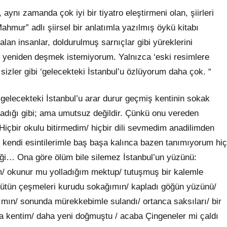
ynı zamanda çok iyi bir tiyatro eleştirmeni olan, şiirleri
ahmur” adlı şiirsel bir anlatımla yazılmış öykü kitabı
lan insanlar, doldurulmuş sarnıçlar gibi yüreklerini
ağı yeniden deşmek istemiyorum. Yalnızca ‘eski resimlere
sizler gibi ‘gelecekteki İstanbul’u özlüyorum daha çok. “
elecekteki İstanbul’u arar durur geçmiş kentinin sokak
adığı gibi; ama umutsuz değildir. Çünkü onu vereden
: “Hiçbir okulu bitirmedim/ hiçbir dili sevmedim anadilimden
/ kendi esintilerimle baş başa kalınca bazen tanımıyorum hiç
diği… Ona göre ölüm bile silemez İstanbul’un yüzünü:
m/ okunur mu yolladığım mektup/ tutuşmuş bir kalemle
bütün çeşmeleri kurudu sokağımın/ kapladı göğün yüzünü/
ımın/ sonunda mürekkebimle sulandı/ ortanca saksıları/ bir
 ya kentim/ daha yeni doğmuştu / acaba Çingeneler mi çaldı