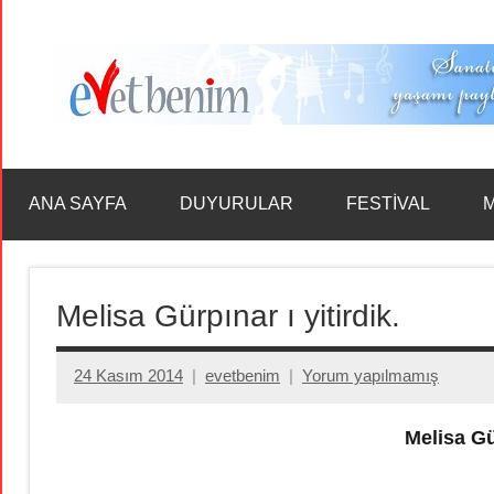
İçeriğe
geç
ANA SAYFA
DUYURULAR
FESTİVAL
M
Melisa Gürpınar ı yitirdik.
24 Kasım 2014
evetbenim
Yorum yapılmamış
Melisa Gür