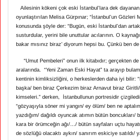
Ailesinin kökeni çok eski İstanbul’lara dek dayanan, a
oyunlaştırılan Melisa Gürpınar; “İstanbul’un Gözleri M
konusunda şöyle der: “Bugün, eski İstanbul’dan artaka
susturdular, yerini bile unuttular acılarının. O kayn
bakar mısınız biraz’ diyorum hepsi bu. Çünkü ben de 
“Umut Pembeleri” onun ilk kitabıdır; gerçekten de g
aralarında. “Yeni Zaman Eski Hayat” ta arayıp bulam
kentinin kimliksizliğini, o herkeslerden daha iyi bilir
başka/ ben biraz Çerkezim biraz Arnavut biraz Giritli
kimseleri.” derken, İstanbullunun portresidir çizgile
“gözyaşıyla söner mi yangın/ ey ölüm/ ben ne aptalı
yazdığım/ dağıldı oyuncak atımın bütün boncukları/ 
kara bir örümceğin ağı/…/ bütün sayfaları uçtu hayat
de sözlüğü olacaktı aykın/ sanırım eskiciye satıldı/