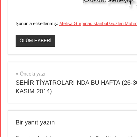
Şununla etiketlenmiş:
Melisa Gürpınar.İstanbul Gözleri Mah
ÖLÜM HABERİ
Yazı
Önceki yazı
ŞEHİR TİYATROLARI NDA BU HAFTA (26-3
gezinmesi
KASIM 2014)
Bir yanıt yazın