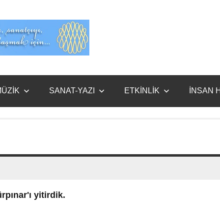
Evet
Benim
ÜZİK
SANAT-YAZI
ETKİNLİK
İNSAN 
pınar'ı yitirdik.