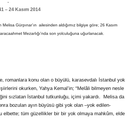
941 – 24 Kasım 2014
en Melisa Gürpınar'ın ailesinden aldığımız bilgiye göre; 26 Kasım
Karacaahmet Mezarlığı'nda son yolculuğuna uğurlanacak.
, romanlara konu olan o büyülü, karasevdalı İstanbul yok
 şiirlerini okurken, Yahya Kemal’in; “Melâli bilmeyen nesle
ini sızlatan İstanbul tutkunluğu, içimi yakardı. Melisa da
sonra bozulan ayın büyüsü gibi yok olan –yok edilen-
 elbette; tüm güzellikler bir bir yok olmaya mahkûm, elde