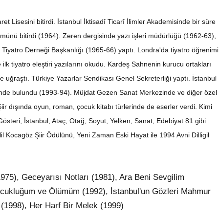
t Lisesini bitirdi. İstanbul İktisadî Ticarî İlimler Akademisinde bir süre
münü bitirdi (1964). Zeren dergisinde yazı işleri müdürlüğü (1962-63),
 Tiyatro Derneği Başkanlığı (1965-66) yaptı. Londra'da tiyatro öğrenimi
lk tiyatro eleştiri yazılarını okudu. Kardeş Sahnenin kurucu ortakları
le uğraştı. Türkiye Yazarlar Sendikası Genel Sekreterliği yaptı. İstanbul
ğinde bulundu (1993-94). Müjdat Gezen Sanat Merkezinde ve diğer özel
iir dışında oyun, roman, çocuk kitabı türlerinde de eserler verdi. Kimi
Gösteri, İstanbul, Ataç, Otağ, Soyut, Yelken, Sanat, Edebiyat 81 gibi
l Kocagöz Şiir Ödülünü, Yeni Zaman Eski Hayat ile 1994 Avni Dilligil
975), Geceyarısı Notları (1981), Ara Beni Sevgilim
Çocukluğum ve Ölümüm (1992), İstanbul'un Gözleri Mahmur
 (1998), Her Harf Bir Melek (1999)