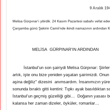
9 Aralık 1
Melisa Gürpınar'ı yitirdik. 24 Kasım Pazartesi sabahı vefat ed
Çarşamba günü Şakirin Camii'nde ikindi namazının ardından 
MELİSA GÜRPINAR’IN ARDINDAN
İstanbul’un son şairiydi Melisa Gürpınar: Şiirlere
artık, işte onu bize yeniden yaşatan şairimizdi. Onun
aşina değiliz” dizesini anımsardım. İnsanımızın yüreğ
sonunda bıraktı gitti kentini: Tıpkı ayak basıldıktan 
İstanbul’un geçmiş güzelliği gibi… Doğanın yasası bu
kalansa her zaman dizeler, öyküler, romanlar…