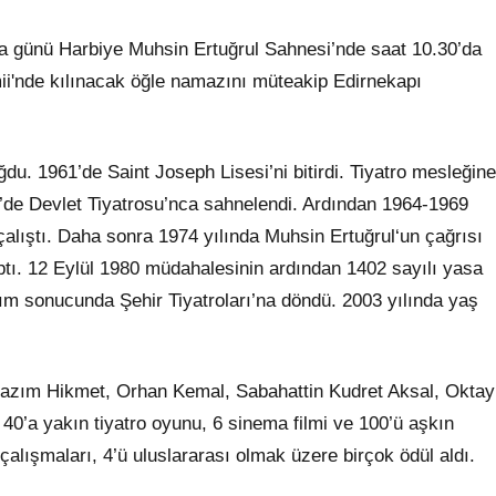
 günü Harbiye Muhsin Ertuğrul Sahnesi’nde saat 10.30’da
i'nde kılınacak öğle namazını müteakip Edirnekapı
du. 1961’de Saint Joseph Lisesi’ni bitirdi. Tiyatro mesleğine
2’de Devlet Tiyatrosu’nca sahnelendi. Ardından 1964-1969
alıştı. Daha sonra 1974 yılında Muhsin Ertuğrul‘un çağrısı
yaptı. 12 Eylül 1980 müdahalesinin ardından 1402 sayılı yasa
aşım sonucunda Şehir Tiyatroları’na döndü. 2003 yılında yaş
Nazım Hikmet, Orhan Kemal, Sabahattin Kudret Aksal, Oktay
40’a yakın tiyatro oyunu, 6 sinema filmi ve 100’ü aşkın
alışmaları, 4’ü uluslararası olmak üzere birçok ödül aldı.