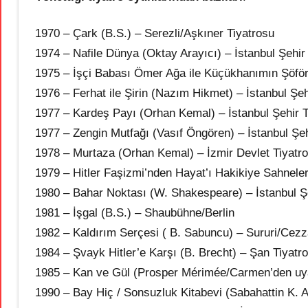
1970 – Çark (B.S.) – Serezli/Aşkıner Tiyatrosu
1974 – Nafile Dünya (Oktay Arayıcı) – İstanbul Şehir
1975 – İşçi Babası Ömer Ağa ile Küçükhanımın Şöförü
1976 – Ferhat ile Şirin (Nazım Hikmet) – İstanbul Şehi
1977 – Kardeş Payı (Orhan Kemal) – İstanbul Şehir Ti
1977 – Zengin Mutfağı (Vasıf Öngören) – İstanbul Şehi
1978 – Murtaza (Orhan Kemal) – İzmir Devlet Tiyatr
1979 – Hitler Faşizmi’nden Hayat’ı Hakikiye Sahneleri 
1980 – Bahar Noktası (W. Shakespeare) – İstanbul Şe
1981 – İşgal (B.S.) – Shaubühne/Berlin
1982 – Kaldırım Serçesi ( B. Sabuncu) – Sururi/Cezz
1984 – Şvayk Hitler’e Karşı (B. Brecht) – Şan Tiyatr
1985 – Kan ve Gül (Prosper Mérimée/Carmen’den uy
1990 – Bay Hiç / Sonsuzluk Kitabevi (Sabahattin K. Ak