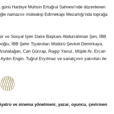
 günü Harbiye Muhsin Ertuğrul Sahnesi’nde düzenlenen
öğle namazını müteakip Edirnekapı Mezarlığı’nda toprağa
tür ve Sosyal İşler Daire Başkanı Abdurrahman Şen, İBB
ıoğlu, İBB Şehir Tiyatroları Müdürü Şevket Demirkaya,
Uzunatağan, Can Gürzap, Ragıp Yavuz, Müjde Ar, Ercan
Aydın Engin, Tuğrul Eryılmaz ve sanatçının yakınları ile
tiyatro ve sinema yönetmeni, yazar, oyuncu, çevirmen