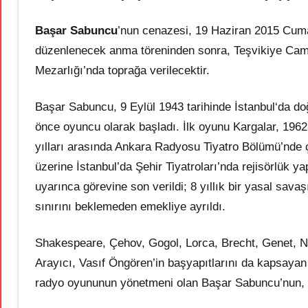
Başar Sabuncu
’nun cenazesi, 19 Haziran 2015 Cuma
düzenlenecek anma töreninden sonra, Teşvikiye Cami
Mezarlığı’nda toprağa verilecektir.
Başar Sabuncu, 9 Eylül 1943 tarihinde İstanbul‘da doğ
önce oyuncu olarak başladı. İlk oyunu Kargalar, 196
yılları arasında Ankara Radyosu Tiyatro Bölümü’nde ç
üzerine İstanbul’da Şehir Tiyatroları’nda rejisörlük 
uyarınca görevine son verildi; 8 yıllık bir yasal sav
sınırını beklemeden emekliye ayrıldı.
Shakespeare, Çehov, Gogol, Lorca, Brecht, Genet, 
Arayıcı, Vasıf Öngören’in başyapıtlarını da kapsayan 
radyo oyununun yönetmeni olan Başar Sabuncu’nun, ç