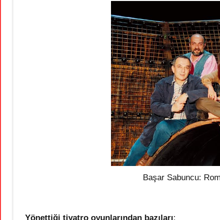
Başar Sabuncu: Rome
Yönettiği tiyatro oyunlarından bazıları
: