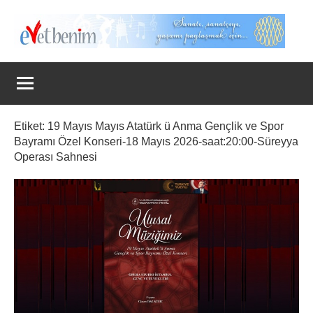
İçeriğe
geç
Evet
Benim
Etiket:
19 Mayıs Mayıs Atatürk ü Anma Gençlik ve Spor
Bayramı Özel Konseri-18 Mayıs 2026-saat:20:00-Süreyya
Operası Sahnesi