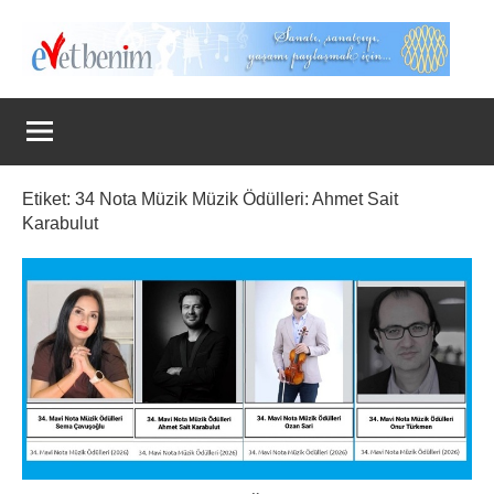
İçeriğe
geç
Evet
Benim
Etiket:
34 Nota Müzik Müzik Ödülleri: Ahmet Sait
Karabulut