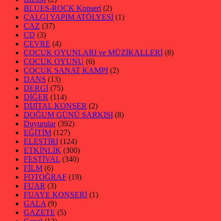
BLUES-ROCK Konseri
(2)
ÇALGI YAPIM ATÖLYESİ
(1)
CAZ
(37)
CD
(3)
ÇEVRE
(4)
ÇOCUK OYUNLARI ve MÜZİKALLERİ
(8)
ÇOCUK OYUNU
(6)
ÇOCUK SANAT KAMPI
(2)
DANS
(13)
DERGİ
(75)
DİĞER
(114)
DİJİTAL KONSER
(2)
DOĞUM GÜNÜ ŞARKISI
(8)
Duyurular
(392)
EĞİTİM
(127)
ELEŞTİRİ
(124)
ETKİNLİK
(300)
FESTİVAL
(340)
FİLM
(6)
FOTOĞRAF
(19)
FUAR
(3)
FUAYE KONSERİ
(1)
GALA
(9)
GAZETE
(5)