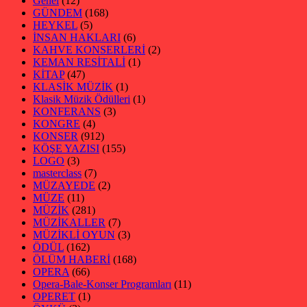
Genel
(12)
GÜNDEM
(168)
HEYKEL
(5)
İNSAN HAKLARI
(6)
KAHVE KONSERLERİ
(2)
KEMAN RESİTALİ
(1)
KİTAP
(47)
KLASİK MÜZİK
(1)
Klasik Müzik Ödülleri
(1)
KONFERANS
(3)
KONGRE
(4)
KONSER
(912)
KÖŞE YAZISI
(155)
LOGO
(3)
masterclass
(7)
MÜZAYEDE
(2)
MÜZE
(11)
MÜZİK
(281)
MÜZİKALLER
(7)
MÜZİKLİ OYUN
(3)
ÖDÜL
(162)
ÖLÜM HABERİ
(168)
OPERA
(66)
Opera-Bale-Konser Programları
(11)
OPERET
(1)