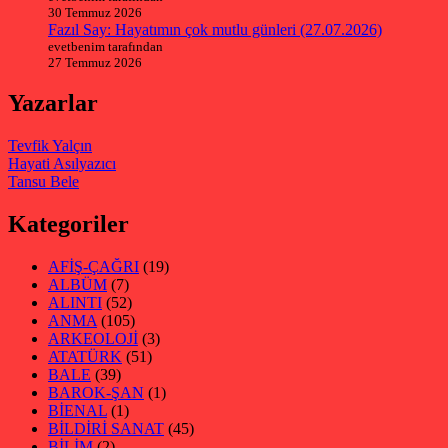
30 Temmuz 2026
Fazıl Say: Hayatımın çok mutlu günleri (27.07.2026)
evetbenim tarafından
27 Temmuz 2026
Yazarlar
Tevfik Yalçın
Hayati Asılyazıcı
Tansu Bele
Kategoriler
AFİŞ-ÇAĞRI
(19)
ALBÜM
(7)
ALINTI
(52)
ANMA
(105)
ARKEOLOJİ
(3)
ATATÜRK
(51)
BALE
(39)
BAROK-ŞAN
(1)
BİENAL
(1)
BİLDİRİ SANAT
(45)
BİLİM
(2)