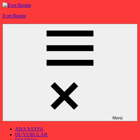
İçeriğe
geç
Evet Benim
Menü
ANA SAYFA
DUYURULAR