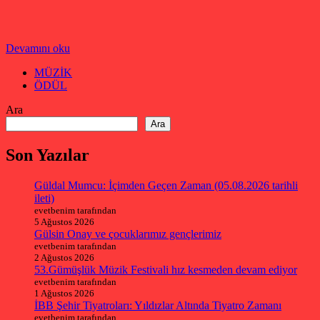
Devamını oku
MÜZİK
ÖDÜL
Ara
Ara
Son Yazılar
Güldal Mumcu: İçimden Geçen Zaman (05.08.2026 tarihli
ileti)
evetbenim tarafından
5 Ağustos 2026
Gülsin Onay ve çocuklarımız gençlerimiz
evetbenim tarafından
2 Ağustos 2026
53.Gümüşlük Müzik Festivali hız kesmeden devam ediyor
evetbenim tarafından
1 Ağustos 2026
İBB Şehir Tiyatroları: Yıldızlar Altında Tiyatro Zamanı
evetbenim tarafından