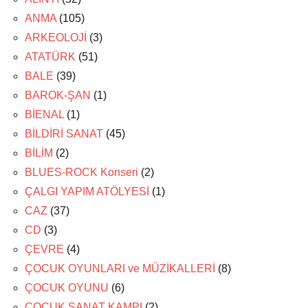
ANMA
(105)
ARKEOLOJİ
(3)
ATATÜRK
(51)
BALE
(39)
BAROK-ŞAN
(1)
BİENAL
(1)
BİLDİRİ SANAT
(45)
BİLİM
(2)
BLUES-ROCK Konseri
(2)
ÇALGI YAPIM ATÖLYESİ
(1)
CAZ
(37)
CD
(3)
ÇEVRE
(4)
ÇOCUK OYUNLARI ve MÜZİKALLERİ
(8)
ÇOCUK OYUNU
(6)
ÇOCUK SANAT KAMPI
(2)