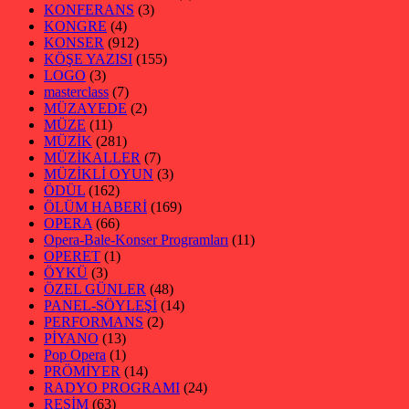
KONFERANS
(3)
KONGRE
(4)
KONSER
(912)
KÖŞE YAZISI
(155)
LOGO
(3)
masterclass
(7)
MÜZAYEDE
(2)
MÜZE
(11)
MÜZİK
(281)
MÜZİKALLER
(7)
MÜZİKLİ OYUN
(3)
ÖDÜL
(162)
ÖLÜM HABERİ
(169)
OPERA
(66)
Opera-Bale-Konser Programları
(11)
OPERET
(1)
ÖYKÜ
(3)
ÖZEL GÜNLER
(48)
PANEL-SÖYLEŞİ
(14)
PERFORMANS
(2)
PİYANO
(13)
Pop Opera
(1)
PRÖMİYER
(14)
RADYO PROGRAMI
(24)
RESİM
(63)