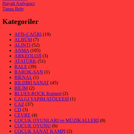
Hayati Asılyazıcı
Tansu Bele
Kategoriler
AFİŞ-ÇAĞRI
(19)
ALBÜM
(7)
ALINTI
(52)
ANMA
(105)
ARKEOLOJİ
(3)
ATATÜRK
(51)
BALE
(39)
BAROK-ŞAN
(1)
BİENAL
(1)
BİLDİRİ SANAT
(45)
BİLİM
(2)
BLUES-ROCK Konseri
(2)
ÇALGI YAPIM ATÖLYESİ
(1)
CAZ
(37)
CD
(3)
ÇEVRE
(4)
ÇOCUK OYUNLARI ve MÜZİKALLERİ
(8)
ÇOCUK OYUNU
(6)
ÇOCUK SANAT KAMPI
(2)