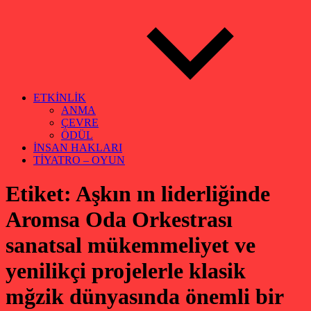
ETKİNLİK
ANMA
ÇEVRE
ÖDÜL
İNSAN HAKLARI
TİYATRO – OYUN
Etiket:
Aşkın ın liderliğinde
Aromsa Oda Orkestrası
sanatsal mükemmeliyet ve
yenilikçi projelerle klasik
mğzik dünyasında önemli bir