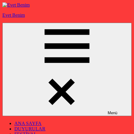
İçeriğe
geç
Evet Benim
Menü
ANA SAYFA
DUYURULAR