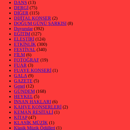
DANS
(13)
DERGİ
(75)
DİĞER
(115)
DİJİTAL KONSER
(2)
DOĞUM GÜNÜ ŞARKISI
(8)
Duyurular
(392)
EĞİTİM
(127)
ELEŞTİRİ
(124)
ETKİNLİK
(300)
FESTİVAL
(340)
FİLM
(6)
FOTOĞRAF
(19)
FUAR
(3)
FUAYE KONSERİ
(1)
GALA
(9)
GAZETE
(5)
Genel
(12)
GÜNDEM
(168)
HEYKEL
(5)
İNSAN HAKLARI
(6)
KAHVE KONSERLERİ
(2)
KEMAN RESİTALİ
(1)
KİTAP
(47)
KLASİK MÜZİK
(1)
Klasik Müzik Ödülleri
(1)