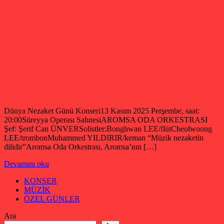
Dünya Nezaket Günü Konseri13 Kasım 2025 Perşembe, saat:
20:00Süreyya Operası SahnesiAROMSA ODA ORKESTRASI
Şef: Şerif Can ÜNVERSolistler:Bonghwan LEE/flütCheolwoong
LEE/trombonMuhammed YILDIRIR/keman “Müzik nezaketin
dilidir”Aromsa Oda Orkestrası, Aromsa’nın […]
Devamını oku
KONSER
MÜZİK
ÖZEL GÜNLER
Ara