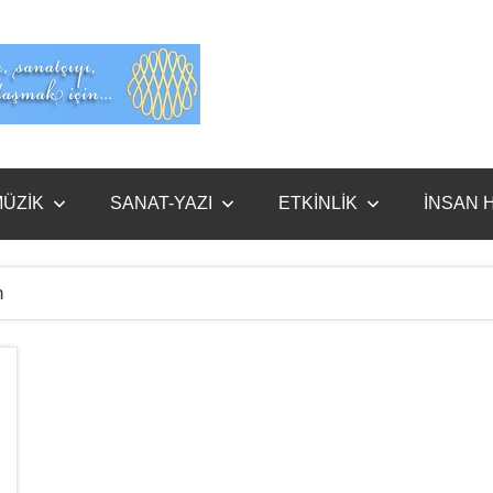
Evet
Benim
ÜZİK
SANAT-YAZI
ETKİNLİK
İNSAN 
n