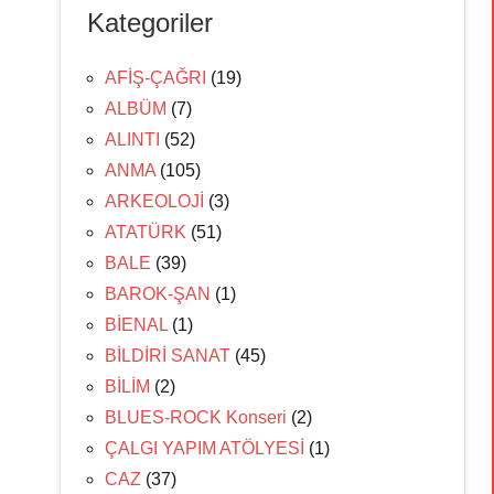
Kategoriler
AFİŞ-ÇAĞRI
(19)
ALBÜM
(7)
ALINTI
(52)
ANMA
(105)
ARKEOLOJİ
(3)
ATATÜRK
(51)
BALE
(39)
BAROK-ŞAN
(1)
BİENAL
(1)
BİLDİRİ SANAT
(45)
BİLİM
(2)
BLUES-ROCK Konseri
(2)
ÇALGI YAPIM ATÖLYESİ
(1)
CAZ
(37)