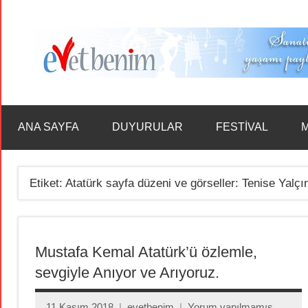
İçeriğe
geç
ANA SAYFA
DUYURULAR
FESTİVAL
M
Etiket:
Atatürk sayfa düzeni ve görseller: Tenise Yalçı
Mustafa Kemal Atatürk’ü özlemle,
sevgiyle Anıyor ve Arıyoruz.
11 Kasım 2018
evetbenim
Yorum yapılmamış