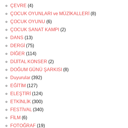
ÇEVRE
(4)
ÇOCUK OYUNLARI ve MÜZİKALLERİ
(8)
ÇOCUK OYUNU
(6)
ÇOCUK SANAT KAMPI
(2)
DANS
(13)
DERGİ
(75)
DİĞER
(114)
DİJİTAL KONSER
(2)
DOĞUM GÜNÜ ŞARKISI
(8)
Duyurular
(392)
EĞİTİM
(127)
ELEŞTİRİ
(124)
ETKİNLİK
(300)
FESTİVAL
(340)
FİLM
(6)
FOTOĞRAF
(19)