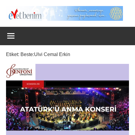
İçeriğe
geç
Evet
Benim
Etiket:
Beste:Ulvi Cemal Erkin