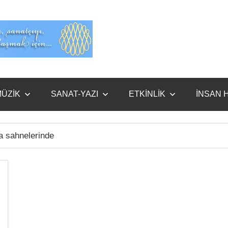
Evet
Benim
ÜZİK
SANAT-YAZI
ETKİNLİK
İNSAN 
a sahnelerinde