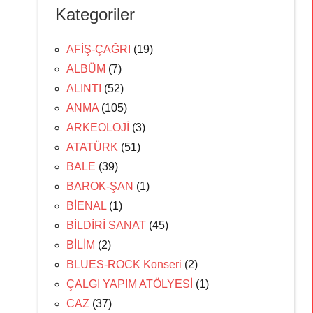
Kategoriler
AFİŞ-ÇAĞRI
(19)
ALBÜM
(7)
ALINTI
(52)
ANMA
(105)
ARKEOLOJİ
(3)
ATATÜRK
(51)
BALE
(39)
BAROK-ŞAN
(1)
BİENAL
(1)
BİLDİRİ SANAT
(45)
BİLİM
(2)
BLUES-ROCK Konseri
(2)
ÇALGI YAPIM ATÖLYESİ
(1)
CAZ
(37)