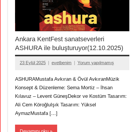
Ankara KentFest sanatseverleri
ASHURA ile buluşturuyor(12.10.2025)
23 Eylül 2025
evetbenim
Yorum yapılmamış
ASHURAMustafa Avkıran & Övül AvkıranMüzik
Konsept & Düzenleme: Sema Mortiz – İhsan
Kılavuz – Levent GüneşDekor ve Kostüm Tasarım:
Ali Cem KöroğluIşık Tasarım: Yüksel
AymazMustafa […]
Devamını oku