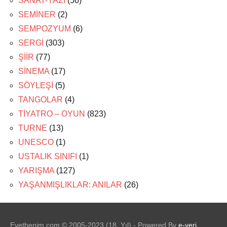
SANAT-YAZI
(56)
SEMİNER
(2)
SEMPOZYUM
(6)
SERGİ
(303)
ŞİİR
(77)
SİNEMA
(17)
SÖYLEŞİ
(5)
TANGOLAR
(4)
TİYATRO – OYUN
(823)
TURNE
(13)
UNESCO
(1)
USTALIK SINIFI
(1)
YARIŞMA
(127)
YAŞANMIŞLIKLAR: ANILAR
(26)
Evetbenim.com © 2005-2023 (18. Yıl) - Powered By
e-veri