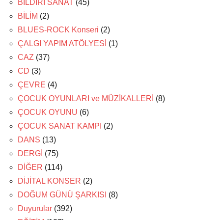
BİLDİRİ SANAT
(45)
BİLİM
(2)
BLUES-ROCK Konseri
(2)
ÇALGI YAPIM ATÖLYESİ
(1)
CAZ
(37)
CD
(3)
ÇEVRE
(4)
ÇOCUK OYUNLARI ve MÜZİKALLERİ
(8)
ÇOCUK OYUNU
(6)
ÇOCUK SANAT KAMPI
(2)
DANS
(13)
DERGİ
(75)
DİĞER
(114)
DİJİTAL KONSER
(2)
DOĞUM GÜNÜ ŞARKISI
(8)
Duyurular
(392)