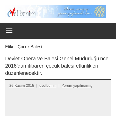
İçeriğe
geç
Evet
Benim
Etiket:
Çocuk Balesi
Devlet Opera ve Balesi Genel Müdürlüğü’nce
2016’dan itibaren çocuk balesi etkinlikleri
düzenlenecektir.
26 Kasım 2015
evetbenim
Yorum yapılmamış