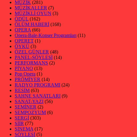
MÜZİK
(281)
MÜZİKALLER
(7)
MÜZİKLİ OYUN
(3)
ÖDÜL
(162)
ÖLÜM HABERİ
(168)
OPERA
(66)
Opera-Bale-Konser Programları
(11)
OPERET
(1)
ÖYKÜ
(3)
ÖZEL GÜNLER
(48)
PANEL-SÖYLEŞİ
(14)
PERFORMANS
(2)
PİYANO
(13)
Pop Opera
(1)
PRÖMİYER
(14)
RADYO PROGRAMI
(24)
RESİM
(63)
SAHNE SANATLARI
(9)
SANAT-YAZI
(56)
SEMİNER
(2)
SEMPOZYUM
(6)
SERGİ
(303)
ŞİİR
(77)
SİNEMA
(17)
SÖYLEŞİ
(5)