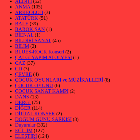
ALINTI
(52)
ANMA
(105)
ARKEOLOJİ
(3)
ATATÜRK
(51)
BALE
(39)
BAROK-ŞAN
(1)
BİENAL
(1)
BİLDİRİ SANAT
(45)
BİLİM
(2)
BLUES-ROCK Konseri
(2)
ÇALGI YAPIM ATÖLYESİ
(1)
CAZ
(37)
CD
(3)
ÇEVRE
(4)
ÇOCUK OYUNLARI ve MÜZİKALLERİ
(8)
ÇOCUK OYUNU
(6)
ÇOCUK SANAT KAMPI
(2)
DANS
(13)
DERGİ
(75)
DİĞER
(114)
DİJİTAL KONSER
(2)
DOĞUM GÜNÜ ŞARKISI
(8)
Duyurular
(392)
EĞİTİM
(127)
ELEŞTİRİ
(124)