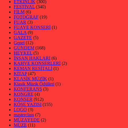
ETKİNLİK
(300)
FESTİVAL
(340)
FİLM
(6)
FOTOĞRAF
(19)
FUAR
(3)
FUAYE KONSERİ
(1)
GALA
(9)
GAZETE
(5)
Genel
(12)
GÜNDEM
(168)
HEYKEL
(5)
İNSAN HAKLARI
(6)
KAHVE KONSERLERİ
(2)
KEMAN RESİTALİ
(1)
KİTAP
(47)
KLASİK MÜZİK
(1)
Klasik Müzik Ödülleri
(1)
KONFERANS
(3)
KONGRE
(4)
KONSER
(912)
KÖŞE YAZISI
(155)
LOGO
(3)
masterclass
(7)
MÜZAYEDE
(2)
MÜZE
(11)