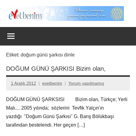
İçeriğe
geç
Evet
Benim
Etiket:
doğum günü şarkısı dinle
DOĞUM GÜNÜ ŞARKISI Bizim olan,
1 Aralık 2012
evetbenim
Yorum yapılmamış
DOĞUM GÜNÜ ŞARKSISI Bizim olan, Türkçe; Yerli
Malı… 2005 yılında; sözlerini Tevfik Yalçın'ın
yazdığı "Doğum Günü Şarkısı" G. Barış Bölükbaşı
tarafından bestelendi. Her geçen […]