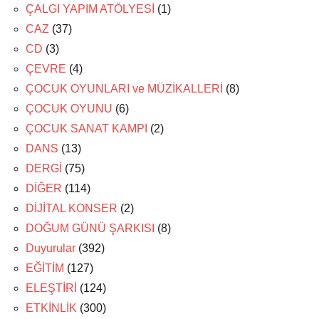
ÇALGI YAPIM ATÖLYESİ
(1)
CAZ
(37)
CD
(3)
ÇEVRE
(4)
ÇOCUK OYUNLARI ve MÜZİKALLERİ
(8)
ÇOCUK OYUNU
(6)
ÇOCUK SANAT KAMPI
(2)
DANS
(13)
DERGİ
(75)
DİĞER
(114)
DİJİTAL KONSER
(2)
DOĞUM GÜNÜ ŞARKISI
(8)
Duyurular
(392)
EĞİTİM
(127)
ELEŞTİRİ
(124)
ETKİNLİK
(300)