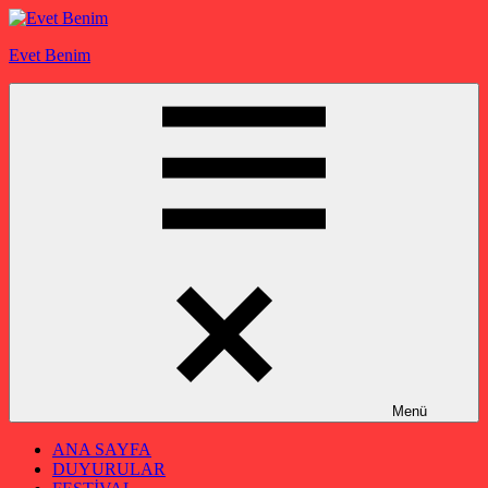
İçeriğe
geç
Evet Benim
Menü
ANA SAYFA
DUYURULAR