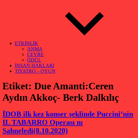
ETKİNLİK
ANMA
ÇEVRE
ÖDÜL
İNSAN HAKLARI
TİYATRO – OYUN
Etiket:
Due Amanti:Ceren
Aydın Akkoç- Berk Dalkılıç
İDOB ilk kez konser şeklinde Puccini’nin
IL TABARRO Operası nı
Sahneledi(8.10.2020)