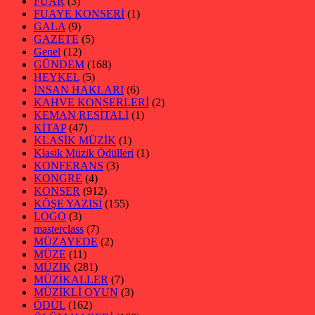
FUAR
(3)
FUAYE KONSERİ
(1)
GALA
(9)
GAZETE
(5)
Genel
(12)
GÜNDEM
(168)
HEYKEL
(5)
İNSAN HAKLARI
(6)
KAHVE KONSERLERİ
(2)
KEMAN RESİTALİ
(1)
KİTAP
(47)
KLASİK MÜZİK
(1)
Klasik Müzik Ödülleri
(1)
KONFERANS
(3)
KONGRE
(4)
KONSER
(912)
KÖŞE YAZISI
(155)
LOGO
(3)
masterclass
(7)
MÜZAYEDE
(2)
MÜZE
(11)
MÜZİK
(281)
MÜZİKALLER
(7)
MÜZİKLİ OYUN
(3)
ÖDÜL
(162)