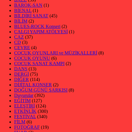
BAROK-ŞAN
(1)
BİENAL
(1)
BİLDİRİ SANAT
(45)
BİLİM
(2)
BLUES-ROCK Konseri
(2)
ÇALGI YAPIM ATÖLYESİ
(1)
CAZ
(37)
CD
(3)
ÇEVRE
(4)
ÇOCUK OYUNLARI ve MÜZİKALLERİ
(8)
ÇOCUK OYUNU
(6)
ÇOCUK SANAT KAMPI
(2)
DANS
(13)
DERGİ
(75)
DİĞER
(114)
DİJİTAL KONSER
(2)
DOĞUM GÜNÜ ŞARKISI
(8)
Duyurular
(392)
EĞİTİM
(127)
ELEŞTİRİ
(124)
ETKİNLİK
(300)
FESTİVAL
(340)
FİLM
(6)
FOTOĞRAF
(19)