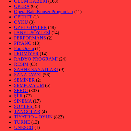
ÖLÜM HABERİ
(168)
OPERA
(66)
Opera-Bale-Konser Programları
(11)
OPERET
(1)
ÖYKÜ
(3)
ÖZEL GÜNLER
(48)
PANEL-SÖYLEŞİ
(14)
PERFORMANS
(2)
PİYANO
(13)
Pop Opera
(1)
PRÖMİYER
(14)
RADYO PROGRAMI
(24)
RESİM
(63)
SAHNE SANATLARI
(9)
SANAT-YAZI
(56)
SEMİNER
(2)
SEMPOZYUM
(6)
SERGİ
(303)
ŞİİR
(77)
SİNEMA
(17)
SÖYLEŞİ
(5)
TANGOLAR
(4)
TİYATRO – OYUN
(823)
TURNE
(13)
UNESCO
(1)