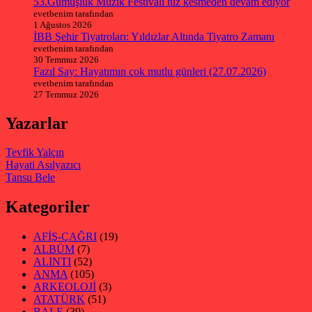
53.Gümüşlük Müzik Festivali hız kesmeden devam ediyor
evetbenim tarafından
1 Ağustos 2026
İBB Şehir Tiyatroları: Yıldızlar Altında Tiyatro Zamanı
evetbenim tarafından
30 Temmuz 2026
Fazıl Say: Hayatımın çok mutlu günleri (27.07.2026)
evetbenim tarafından
27 Temmuz 2026
Yazarlar
Tevfik Yalçın
Hayati Asılyazıcı
Tansu Bele
Kategoriler
AFİŞ-ÇAĞRI
(19)
ALBÜM
(7)
ALINTI
(52)
ANMA
(105)
ARKEOLOJİ
(3)
ATATÜRK
(51)
BALE
(39)